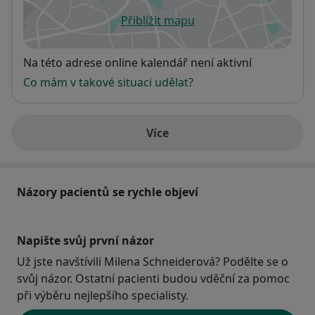
Přiblížit mapu
se otevře v nové záložce
Dostupnost
Na této adrese online kalendář není aktivní
Co mám v takové situaci udělat?
Více
o adrese
Názory pacientů se rychle objeví
Napište svůj první názor
Už jste navštívili Milena Schneiderová? Podělte se o
svůj názor. Ostatní pacienti budou vděční za pomoc
při výběru nejlepšího specialisty.