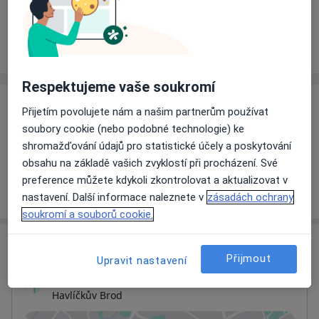
Rezervovat termín
Ceník
Adresy
Názory pacientů
Respektujeme vaše soukromí
Ceník
Přijetím povolujete nám a našim partnerům používat
soubory cookie (nebo podobné technologie) ke
Informace o službách a cenách nejsou k dispozici
shromažďování údajů pro statistické účely a poskytování
Tento specialista ještě nepřidával žádné informace o
obsahu na základě vašich zvyklostí při procházení. Své
svých službách.
preference můžete kdykoli zkontrolovat a aktualizovat v
nastavení. Další informace naleznete v
zásadách ochrany
soukromí a souborů cookie.
Adresa
Přijmout
Upravit nastavení
Ordinace
Havlíčkův Brod