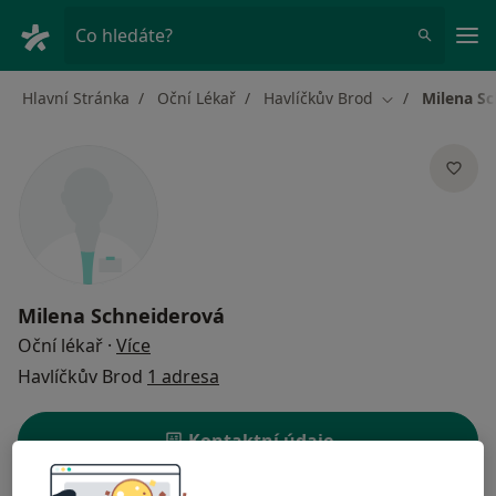
Hla
Co hledáte?
Hlavní Stránka
Oční Lékař
Havlíčkův Brod
Milena S
Změna města
Milena Schneiderová
o specializacích
Oční lékař
·
Více
Havlíčkův Brod
1 adresa
Kontaktní údaje