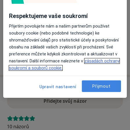
Respektujeme vaše soukromí
Přiblížit mapu
se otevře v nové záložce
Přijetím povolujete nám a našim partnerům používat
Dostupnost
Na této adrese online kalendář není aktivní
soubory cookie (nebo podobné technologie) ke
shromažďování údajů pro statistické účely a poskytování
Co mám v takové situaci udělat?
obsahu na základě vašich zvyklostí při procházení. Své
preference můžete kdykoli zkontrolovat a aktualizovat v
nastavení. Další informace naleznete v
zásadách ochrany
Více
o adrese
soukromí a souborů cookie.
Přijmout
Názory
Upravit nastavení
Přidejte svůj názor
10 názorů