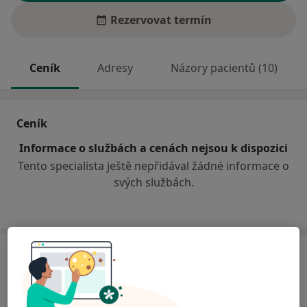
Rezervovat termín
Ceník
Adresy
Názory pacientů (10)
Ceník
Informace o službách a cenách nejsou k dispozici
Tento specialista ještě nepřidával žádné informace o
svých službách.
Adresa
Praktický lékař
č.d. 560,
Polešovice 68737