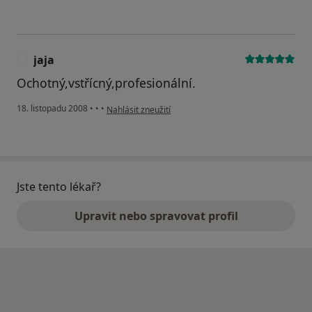
jaja
J
Ochotný,vstřícný,profesionální.
podle názoru uživatele jaja
18. listopadu 2008
•
•
•
Nahlásit zneužití
Jste tento lékař?
Upravit nebo spravovat profil