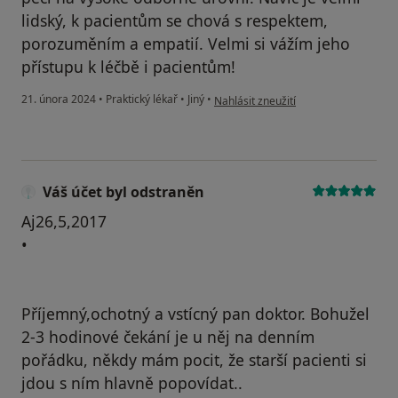
lidský, k pacientům se chová s respektem,
porozuměním a empatií. Velmi si vážím jeho
přístupu k léčbě i pacientům!
podle názoru uživatele Petra Dobřec
21. února 2024
•
Praktický lékař
•
Jiný
•
Nahlásit zneužití
Váš účet byl odstraněn
Aj26,5,2017
•
Příjemný,ochotný a vstícný pan doktor. Bohužel
2-3 hodinové čekání je u něj na denním
pořádku, někdy mám pocit, že starší pacienti si
jdou s ním hlavně popovídat..