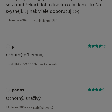
se zkrátit čekací doba (trávím celý den) - trošku
svyžněji... Jinak vřele doporučuji! :-)
podle názoru uživatele jojo
4. března 2009
•
•
•
Nahlásit zneužití
pl
P
ochotný,příjemný,
podle názoru uživatele pl
10. února 2009
•
•
•
Nahlásit zneužití
panas
P
Ochotný, snaživý
podle názoru uživatele panas
21. ledna 2009
•
•
•
Nahlásit zneužití