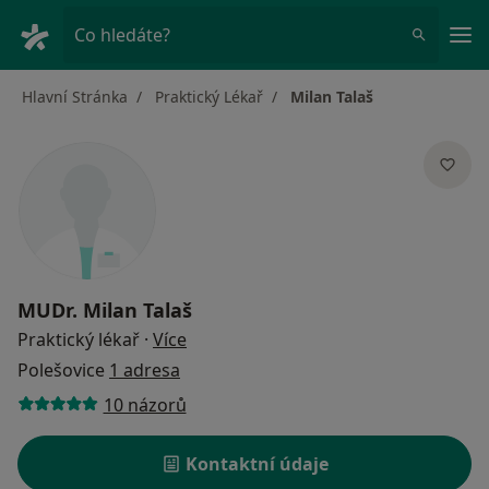
Hla
Co hledáte?
Hlavní Stránka
Praktický Lékař
Milan Talaš
MUDr.
Milan Talaš
o specializacích
Praktický lékař
·
Více
Polešovice
1 adresa
10 názorů
Kontaktní údaje