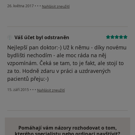
podle názoru uživatele Váš účet byl odstraněn
26. května 2017
•
•
•
Nahlásit zneužití
Váš účet byl odstraněn
Nejlepší pan doktor:-) Už k němu - díky novému
bydlišti nechodím - ale moc ráda na něj
vzpomínám. Čeká se tam, to je fakt, ale stojí to
za to. Hodně zdaru v práci a uzdravených
pacientů přeju:-)
podle názoru uživatele Váš účet byl odstraněn
15. září 2015
•
•
•
Nahlásit zneužití
Pomáhají vám názory rozhodovat o tom,
kterého specialistu nebo ordinaci navštívit?