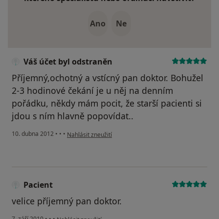
Ano
Ne
Váš účet byl odstraněn
Příjemný,ochotný a vstícný pan doktor. Bohužel
2-3 hodinové čekání je u něj na denním
pořádku, někdy mám pocit, že starší pacienti si
jdou s ním hlavně popovídat..
podle názoru uživatele Váš účet byl odstraněn
10. dubna 2012
•
•
•
Nahlásit zneužití
Pacient
velice příjemný pan doktor.
podle názoru uživatele Pacient
7. září 2010
•
•
•