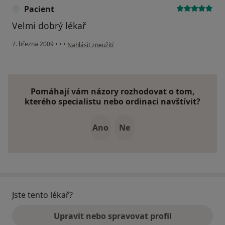
Pacient
Velmi dobrý lékař
podle názoru uživatele Pacient
7. března 2009
•
•
•
Nahlásit zneužití
Pomáhají vám názory rozhodovat o tom,
kterého specialistu nebo ordinaci navštívit?
Ano
Ne
Jste tento lékař?
Upravit nebo spravovat profil