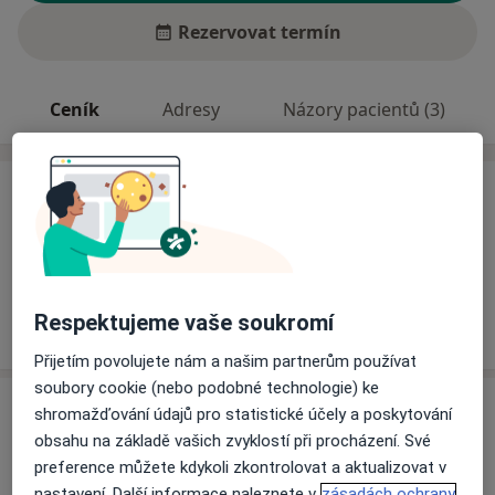
Rezervovat termín
Ceník
Adresy
Názory pacientů (3)
Ceník
Informace o službách a cenách nejsou k dispozici
Tento specialista ještě nepřidával žádné informace o
svých službách.
Respektujeme vaše soukromí
Přijetím povolujete nám a našim partnerům používat
soubory cookie (nebo podobné technologie) ke
Adresa
shromažďování údajů pro statistické účely a poskytování
obsahu na základě vašich zvyklostí při procházení. Své
Ord. praktického lékaře pro dospělé
preference můžete kdykoli zkontrolovat a aktualizovat v
Náměstí 69,
Údlice 43141
nastavení. Další informace naleznete v
zásadách ochrany