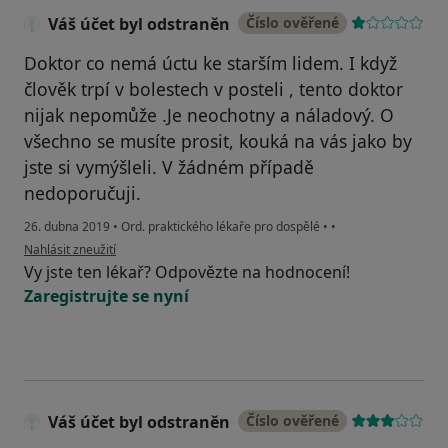
Váš účet byl odstraněn
Číslo ověřené
Doktor co nemá úctu ke starším lidem. I když
člověk trpí v bolestech v posteli , tento doktor
nijak nepomůže .Je neochotny a náladový. O
všechno se musíte prosit, kouká na vás jako by
jste si vymýšleli. V žádném případě
nedoporučuji.
26. dubna 2019
•
Ord. praktického lékaře pro dospělé
•
•
podle názoru uživatele Váš účet byl odstraněn
Nahlásit zneužití
Vy jste ten lékař? Odpovězte na hodnocení!
Zaregistrujte se nyní
Váš účet byl odstraněn
Číslo ověřené