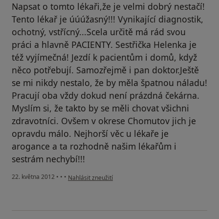
Napsat o tomto lékaři,že je velmi dobrý nestačí!
Tento lékař je úúúžasný!!! Vynikající diagnostik,
ochotný, vstřícný...Scela určitě má rád svou
práci a hlavně PACIENTY. Sestřička Helenka je
též vyjímečná! Jezdí k pacientům i domů, když
něco potřebují. Samozřejmě i pan doktor.Ještě
se mi nikdy nestalo, že by měla špatnou náladu!
Pracují oba vždy dokud není prázdná čekárna.
Myslím si, že takto by se měli chovat všichni
zdravotníci. Ovšem v okrese Chomutov jich je
opravdu málo. Nejhorší věc u lékaře je
arogance a ta rozhodně našim lékařům i
sestrám nechybí!!!
podle názoru uživatele Váš účet byl odstraněn
22. května 2012
•
•
•
Nahlásit zneužití