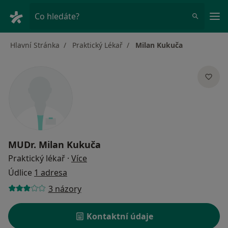
Hla
Co hledáte?
Hlavní Stránka
Praktický Lékař
Milan Kukuča
MUDr.
Milan Kukuča
o specializacích
Praktický lékař
·
Více
Údlice
1 adresa
3 názory
Kontaktní údaje