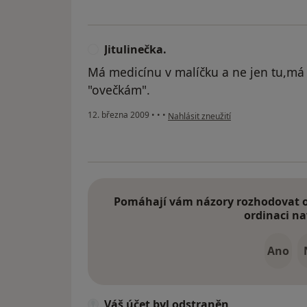
Jitulinečka.
J
Má medicínu v malíčku a ne jen tu,má 
"ovečkám".
podle názoru uživatele Jitulinečka.
12. března 2009
•
•
•
Nahlásit zneužití
Pomáhají vám názory rozhodovat o 
ordinaci na
Ano
Váš účet byl odstraněn