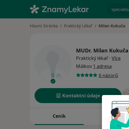
specializ
Hlavní Stránka
Praktický Lékař
Milan Kukuča
MUDr.
Milan Kukuča
o sp
Praktický lékař
·
Více
Málkov
1 adresa
6 názorů
Kontaktní údaje
Ceník
Adresy