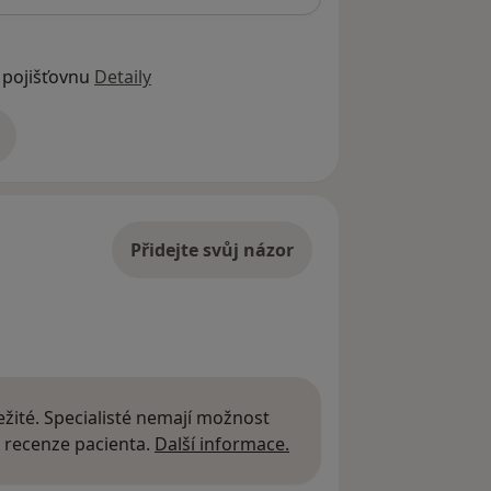
 pojišťovnu
Detaily
adrese
Přidejte svůj názor
žité. Specialisté nemají možnost
Další informace o názor
 recenze pacienta.
Další informace.