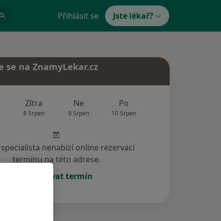
Přihlásit se
Jste lékař?
e se na ZnamyLekar.cz
Zítra
Ne
Po
Út
St
8 Srpen
9 Srpen
10 Srpen
11 Srpen
12 Srp
specialista nenabízí online rezervaci
termínu na této adrese.
Rezervovat termín