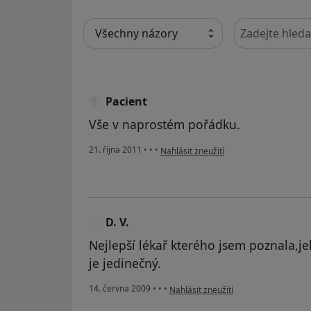
Hledejte v ná
Pacient
Vše v naprostém pořádku.
podle názoru uživatele Pacient
21. října 2011
•
•
•
Nahlásit zneužití
D. V.
D
Nejlepší lékař kterého jsem poznala,j
je jedinečný.
podle názoru uživatele D. V.
14. června 2009
•
•
•
Nahlásit zneužití