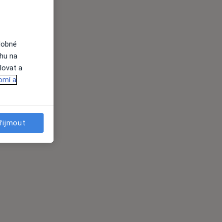
dobné
ahu na
lovat a
omí a
řijmout