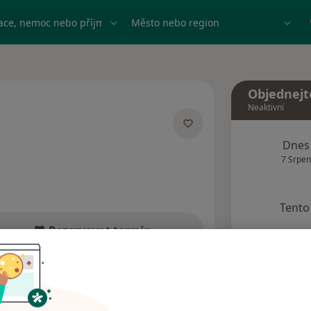
ace, nemoc nebo příjmení
Město nebo region
Objednejt
Neaktivní
ecializacích
Dnes
7 Srpen
Tento 
Rezervovat termín
Názory pacientů (6)