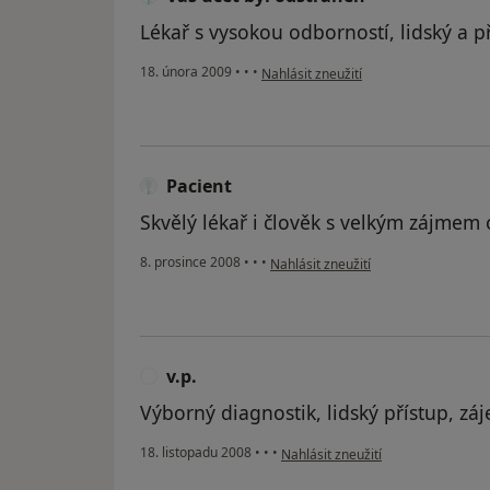
Lékař s vysokou odborností, lidský a p
podle názoru uživatele Váš účet byl o
18. února 2009
•
•
•
Nahlásit zneužití
Pacient
Skvělý lékař i člověk s velkým zájmem 
podle názoru uživatele Pacient
8. prosince 2008
•
•
•
Nahlásit zneužití
v.p.
V
Výborný diagnostik, lidský přístup, zá
podle názoru uživatele v.p.
18. listopadu 2008
•
•
•
Nahlásit zneužití