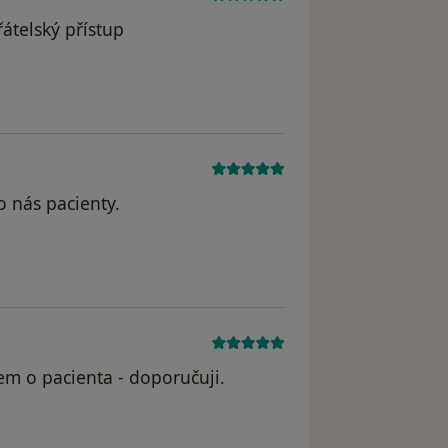
řátelský přístup
dstraněn
o nás pacienty.
jem o pacienta - doporučuji.