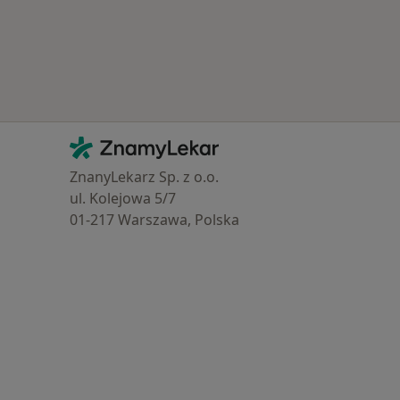
Kontakt
ZnamyLekar - Hlavní stránka
ZnanyLekarz Sp. z o.o.
ul. Kolejowa 5/7
01-217 Warszawa, Polska