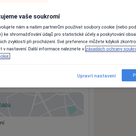
ujeme vaše soukromí
ách nejsou k dispozici
ovolujete nám a našim partnerům používat soubory cookie (nebo po
ádné informace o svých službách.
e) ke shromažďování údajů pro statistické účely a poskytování obs
ich zvyklostí při procházení. Své preference můžete kdykoli zkontro
t v nastavení. Další informace naleznete v
zásadách ochrany soukr
okie.
P
Upravit nastavení
lé
 mapu
 otevře v nové záložce
ní