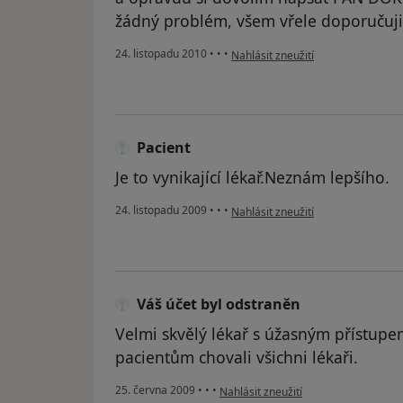
žádný problém, všem vřele doporučuji
podle názoru uživatele Pacient
24. listopadu 2010
•
•
•
Nahlásit zneužití
Pacient
Je to vynikající lékař.Neznám lepšího.
podle názoru uživatele Pacient
24. listopadu 2009
•
•
•
Nahlásit zneužití
Váš účet byl odstraněn
Velmi skvělý lékař s úžasným přístupe
pacientům chovali všichni lékaři.
podle názoru uživatele Váš účet byl 
25. června 2009
•
•
•
Nahlásit zneužití