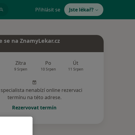
Přihlásit se
Jste lékař?
e se na ZnamyLekar.cz
Zítra
Po
Út
St
Čt
9 Srpen
10 Srpen
11 Srpen
12 Srpen
13 Srp
specialista nenabízí online rezervaci
termínu na této adrese.
Rezervovat termín