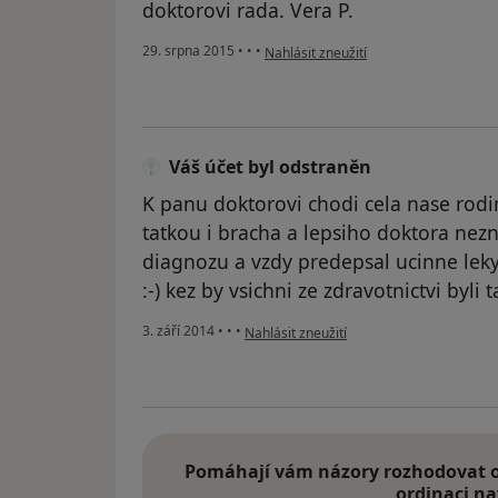
doktorovi rada. Vera P.
podle názoru uživatele Váš účet byl o
29. srpna 2015
•
•
•
Nahlásit zneužití
Váš účet byl odstraněn
K panu doktorovi chodi cela nase rodi
tatkou i bracha a lepsiho doktora nezn
diagnozu a vzdy predepsal ucinne leky,
:-) kez by vsichni ze zdravotnictvi byli t
podle názoru uživatele Váš účet byl odst
3. září 2014
•
•
•
Nahlásit zneužití
Pomáhají vám názory rozhodovat o 
ordinaci na