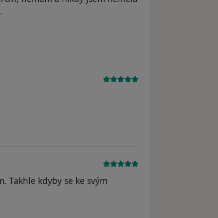
.
m. Takhle kdyby se ke svým
odstraněn