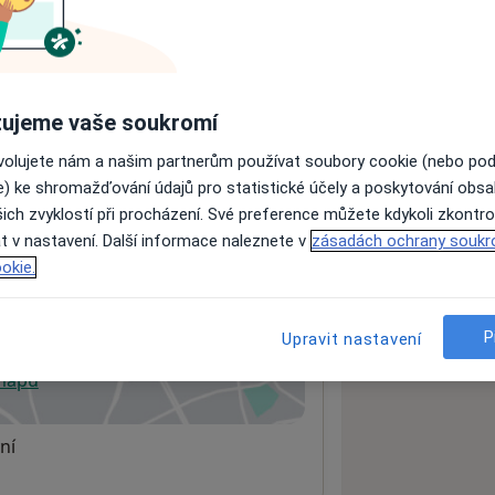
ách nejsou k dispozici
ádné informace o svých službách.
ujeme vaše soukromí
ovolujete nám a našim partnerům používat soubory cookie (nebo po
e) ke shromažďování údajů pro statistické účely a poskytování obs
ich zvyklostí při procházení. Své preference můžete kdykoli zkontro
t v nastavení. Další informace naleznete v
zásadách ochrany soukr
okie.
lé
P
Upravit nastavení
 mapu
 otevře v nové záložce
ní