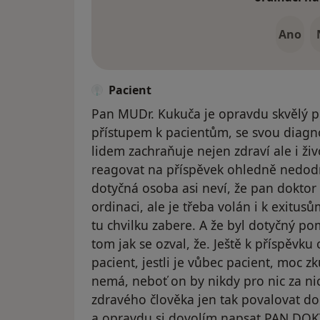
Ano
Pacient
Pan MUDr. Kukuča je opravdu skvělý pr
přístupem k pacientům, se svou diagn
lidem zachraňuje nejen zdraví ale i ži
reagovat na příspěvek ohledně nedodr
dotyčná osoba asi neví, že pan doktor
ordinaci, ale je třeba volán i k exitus
tu chvilku zabere. A že byl dotyčný po
tom jak se ozval, že. Ještě k příspěvku
pacient, jestli je vůbec pacient, moc
nemá, neboť on by nikdy pro nic za n
zdravého člověka jen tak povalovat 
a opravdu si dovolím napsat PAN DO