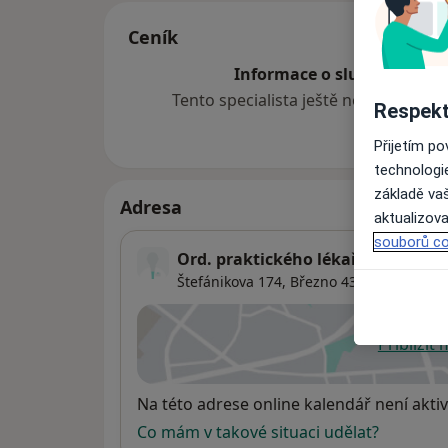
Ceník
Informace o službách a cen
Tento specialista ještě nepřidával ž
Respekt
Přijetím p
technologi
základě vaš
Adresa
aktualizova
souborů co
Ord. praktického lékaře pro dospě
Štefánikova 174,
Březno 43145
Přiblížit
se
Dostupnost
Na této adrese online kalendář není aktiv
Co mám v takové situaci udělat?