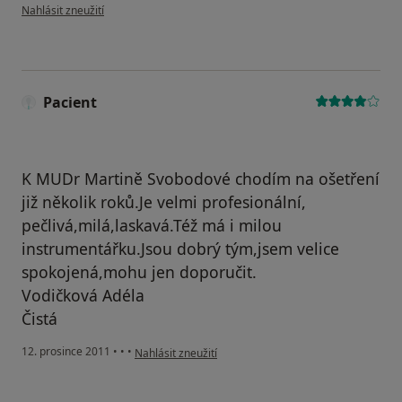
podle názoru uživatele Váš účet byl odstraněn
Nahlásit zneužití
Pacient
K MUDr Martině Svobodové chodím na ošetření
již několik roků.Je velmi profesionální,
pečlivá,milá,laskavá.Též má i milou
instrumentářku.Jsou dobrý tým,jsem velice
spokojená,mohu jen doporučit.
Vodičková Adéla
Čistá
podle názoru uživatele Pacient
12. prosince 2011
•
•
•
Nahlásit zneužití