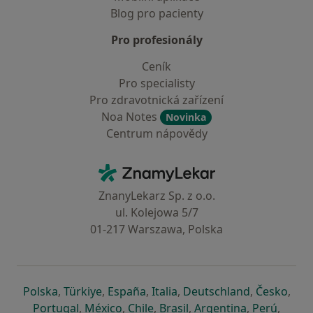
Blog pro pacienty
Pro profesionály
Ceník
Pro specialisty
Pro zdravotnická zařízení
Noa Notes
Novinka
Centrum nápovědy
Kontakt
ZnamyLekar - Hlavní stránka
ZnanyLekarz Sp. z o.o.
ul. Kolejowa 5/7
01-217 Warszawa, Polska
se otevře v nové záložce
se otevře v nové záložce
se otevře v nové záložce
se otevře v nové záložce
se otevře v 
se o
Polska
,
Türkiye
,
España
,
Italia
,
Deutschland
,
Česko
,
se otevře v nové záložce
se otevře v nové záložce
se otevře v nové záložce
se otevře v nové záložc
se otevře v 
se ote
Portugal
,
México
,
Chile
,
Brasil
,
Argentina
,
Perú
,