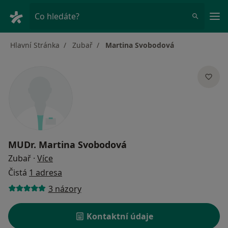
Hla
Co hledáte?
Hlavní Stránka
Zubař
Martina Svobodová
MUDr.
Martina Svobodová
o specializacích
Zubař
·
Více
Čistá
1 adresa
3 názory
Kontaktní údaje