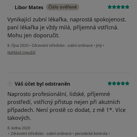
Libor Mates
Číslo ověřené
L
Vynikající zubní lékařka, naprostá spokojenost.
paní lékařka je vždy milá, příjemná vstřícná.
Mohu jen doporučit.
8. října 2020
•
Zdravotní středisko - zubní ordinace
•
Jiný
•
podle názoru uživatele Libor Mates
Nahlásit zneužití
Váš účet byl odstraněn
Naprosto profesionální, lidské, příjemné
prostředí, vstřícný přístup nejen při akutních
případech. Není prostě co dodat, z mě 1*. Více
takových.
8. ledna 2020
•
Zdravotní středisko - zubní ordinace
•
periodická kontrola
•