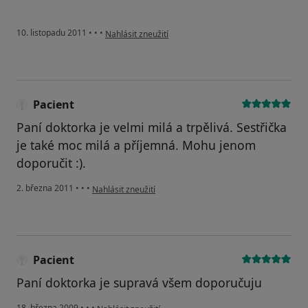
podle názoru uživatele Pacient
10. listopadu 2011
•
•
•
Nahlásit zneužití
Pacient
Paní doktorka je velmi milá a trpělivá. Sestřička
je také moc milá a příjemná. Mohu jenom
doporučit :).
podle názoru uživatele Pacient
2. března 2011
•
•
•
Nahlásit zneužití
Pacient
Paní doktorka je supravá všem doporučuju
podle názoru uživatele Pacient
18. března 2009
•
•
•