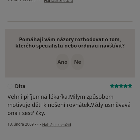
Nahlásit zneužití
Pomáhají vám názory rozhodovat o tom,
kterého specialistu nebo ordinaci navštívit?
Ano
Ne
Dita
D
Velmi příjemná lékařka.Milým způsobem
motivuje děti k nošení rovnátek.Vždy usměvavá
ona i sestřičky.
podle názoru uživatele Dita
13. února 2009
•
•
•
Nahlásit zneužití