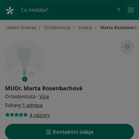
Hla
Co hledáte?
Hlavní Stránka
Ortodontista
Svitavy
Marta Rosenbach
MUDr.
Marta Rosenbachová
o specializacích
Ortodontista
·
Více
Svitavy
1 adresa
4 názory
Kontaktní údaje