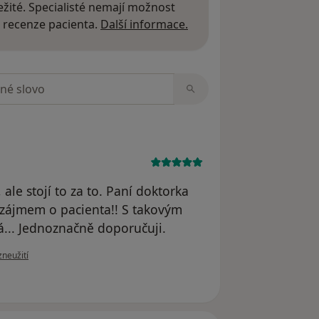
žité. Specialisté nemají možnost
Další informace o názor
 recenze pacienta.
Další informace.
zorech
 ale stojí to za to. Paní doktorka
m zájmem o pacienta!! S takovým
... Jednoznačně doporučuji.
oru uživatele Kočicová
zneužití