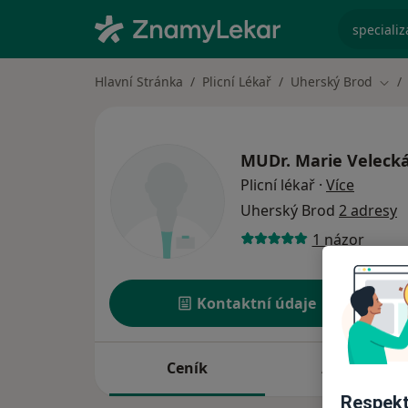
specializ
Hlavní Stránka
Plicní Lékař
Uherský Brod
Změ
MUDr.
Marie Veleck
o specia
Plicní lékař
·
Více
Uherský Brod
2 adresy
1 názor
Kontaktní údaje
Ceník
Adresy
Respekt