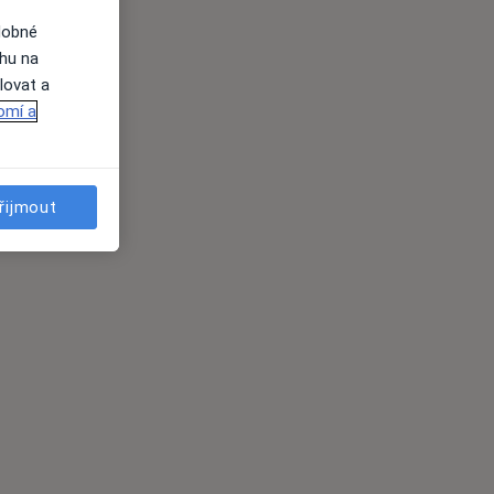
dobné
ahu na
lovat a
omí a
řijmout