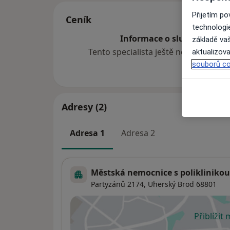
Přijetím p
Ceník
technologi
Informace o službách a cen
základě vaš
Tento specialista ještě nepřidával ž
aktualizova
souborů co
Adresy (2)
Adresa 1
Adresa 2
Městská nemocnice s poliklinikou 
Partyzánů 2174,
Uherský Brod
68801
Přiblížit
se