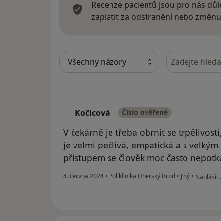
Recenze pacientů jsou pro nás důle
zaplatit za odstranění nebo změnu
Hledejte v ná
Kočicová
Číslo ověřené
K
V čekárně je třeba obrnit se trpělivostí,
je velmi pečlivá, empatická a s velký
přístupem se člověk moc často nepotká
podle náz
4. června 2024
•
Poliklinika Uherský Brod
•
Jiný
•
Nahlásit 