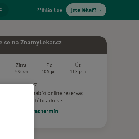
Přihlásit se
Jste lékař?
e se na ZnamyLekar.cz
Zítra
Po
Út
St
Čt
9 Srpen
10 Srpen
11 Srpen
12 Srpen
13 Srp
specialista nenabízí online rezervaci
termínu na této adrese.
Rezervovat termín