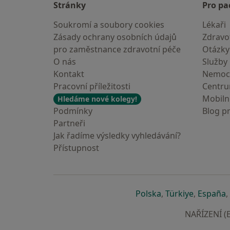
Stránky
Pro pa
Soukromí a soubory cookies
Lékaři
Zásady ochrany osobních údajů
Zdravot
pro zaměstnance zdravotní péče
Otázky
O nás
Služby
Kontakt
Nemoc
Pracovní příležitosti
Centr
Mobilní
Hledáme nové kolegy!
Podmínky
Blog p
Partneři
Jak řadíme výsledky vyhledávání?
Přístupnost
se otevře v nové 
se otevře
s
Polska
,
Türkiye
,
España
,
NAŘÍZENÍ (E