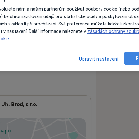
ovolujete nám a našim partnerům používat soubory cookie (nebo po
e) ke shromažďování údajů pro statistické účely a poskytování obs
ách nejsou k dispozici
ich zvyklostí při procházení. Své preference můžete kdykoli zkontro
ádné informace o svých službách.
t v nastavení. Další informace naleznete v
zásadách ochrany soukr
okie.
P
Upravit nastavení
Uh. Brod, s.r.o.
 mapu
 otevře v nové záložce