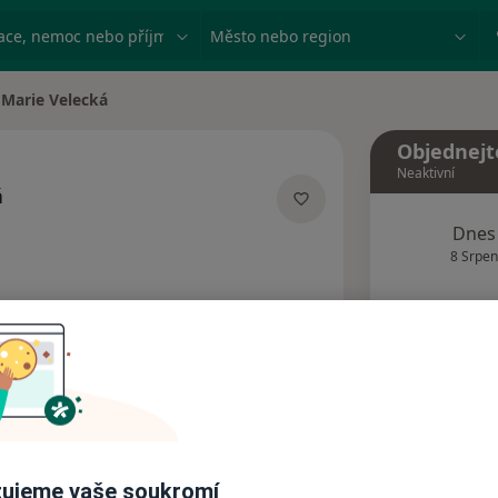
ace, nemoc nebo příjmení
Město nebo region
Marie Velecká
na města
Objednejt
Neaktivní
á
lizacích
Dnes
8 Srpen
Tento 
Rezervovat termín
Názory pacientů (1)
ujeme vaše soukromí