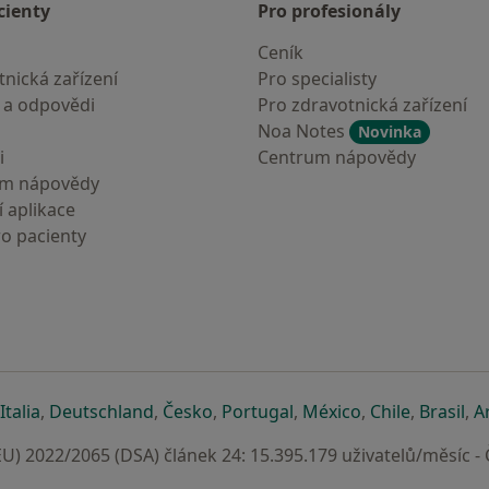
cienty
Pro profesionály
Ceník
nická zařízení
Pro specialisty
 a odpovědi
Pro zdravotnická zařízení
Noa Notes
Novinka
i
Centrum nápovědy
um nápovědy
 aplikace
ro pacienty
záložce
 v nové záložce
e otevře v nové záložce
se otevře v nové záložce
se otevře v nové záložce
se otevře v nové záložce
se otevře v nové záložc
se otevře v nov
se otevře
se 
Italia
,
Deutschland
,
Česko
,
Portugal
,
México
,
Chile
,
Brasil
,
A
U) 2022/2065 (DSA) článek 24: 15.395.179 uživatelů/měsíc -