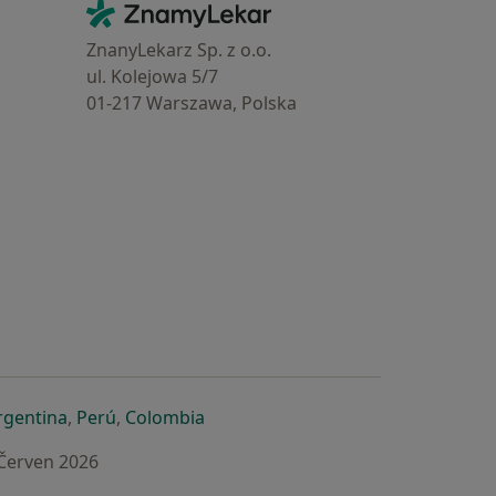
Kontakt
ZnamyLekar - Hlavní stránka
ZnanyLekarz Sp. z o.o.
ul. Kolejowa 5/7
01-217 Warszawa, Polska
e
é záložce
 v nové záložce
otevře v nové záložce
se otevře v nové záložce
se otevře v nové záložce
se otevře v nové záložce
rgentina
,
Perú
,
Colombia
 Červen 2026