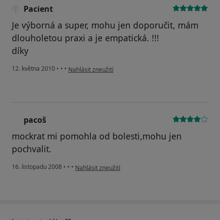
Pacient
Je výborná a super, mohu jen doporučit, mám
dlouholetou praxi a je empatická. !!!
díky
podle názoru uživatele Pacient
12. května 2010
•
•
•
Nahlásit zneužití
pacoš
P
mockrat mi pomohla od bolesti,mohu jen
pochvalit.
podle názoru uživatele pacoš
16. listopadu 2008
•
•
•
Nahlásit zneužití