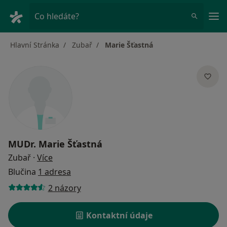
Hla
Co hledáte?
Hlavní Stránka
Zubař
Marie Šťastná
MUDr.
Marie Šťastná
o specializacích
Zubař
·
Více
Blučina
1 adresa
2 názory
Kontaktní údaje