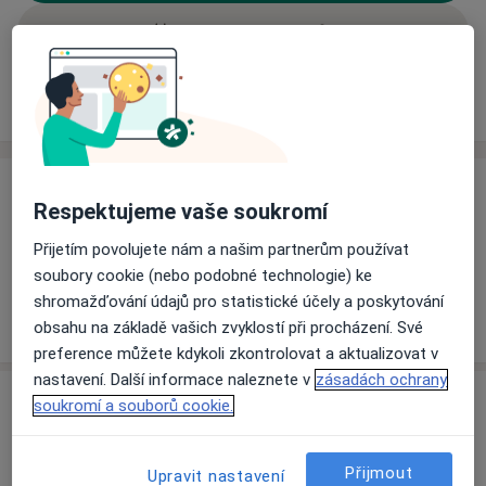
Rezervovat termín
Ceník
Adresy
Názory pacientů (2)
Ceník
Respektujeme vaše soukromí
Informace o službách a cenách nejsou k dispozici
Přijetím povolujete nám a našim partnerům používat
Tento specialista ještě nepřidával žádné informace o
soubory cookie (nebo podobné technologie) ke
svých službách.
shromažďování údajů pro statistické účely a poskytování
obsahu na základě vašich zvyklostí při procházení. Své
preference můžete kdykoli zkontrolovat a aktualizovat v
nastavení. Další informace naleznete v
zásadách ochrany
Adresa
soukromí a souborů cookie.
Privátní zubní lékařka
Přijmout
Upravit nastavení
č.d. 49,
Blučina 66456