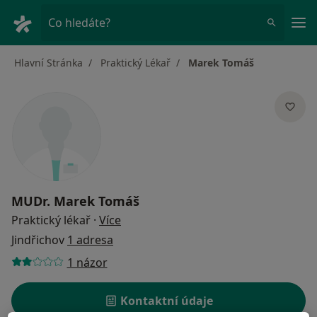
Hla
Co hledáte?
Hlavní Stránka
Praktický Lékař
Marek Tomáš
MUDr.
Marek Tomáš
o specializacích
Praktický lékař
·
Více
Jindřichov
1 adresa
1 názor
Kontaktní údaje