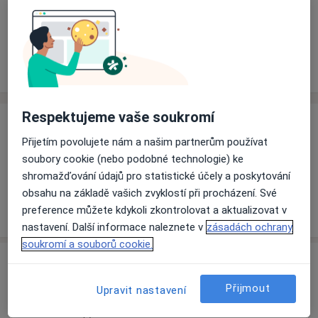
Rezervovat termín
Ceník
Adresy
Názory pacientů (1)
Respektujeme vaše soukromí
Ceník
Přijetím povolujete nám a našim partnerům používat
Informace o službách a cenách nejsou k dispozici
soubory cookie (nebo podobné technologie) ke
Tento specialista ještě nepřidával žádné informace o
shromažďování údajů pro statistické účely a poskytování
svých službách.
obsahu na základě vašich zvyklostí při procházení. Své
preference můžete kdykoli zkontrolovat a aktualizovat v
nastavení. Další informace naleznete v
zásadách ochrany
soukromí a souborů cookie.
Adresa
Přijmout
Upravit nastavení
Praktický lékař pro dospělé
č.d. 18,
Jindřichov 78823