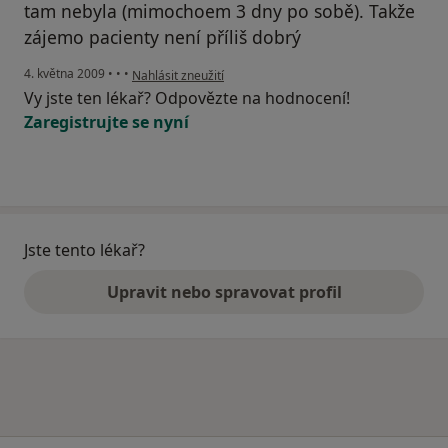
tam nebyla (mimochoem 3 dny po sobě). Takže
zájemo pacienty není příliš dobrý
podle názoru uživatele b.p.
4. května 2009
•
•
•
Nahlásit zneužití
Vy jste ten lékař? Odpovězte na hodnocení!
Zaregistrujte se nyní
Jste tento lékař?
Upravit nebo spravovat profil