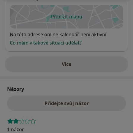
Přiblížit mapu
se otevře v nové záložce
Dostupnost
Na této adrese online kalendář není aktivní
Co mám v takové situaci udělat?
Více
o adrese
Názory
Přidejte svůj názor
1 názor