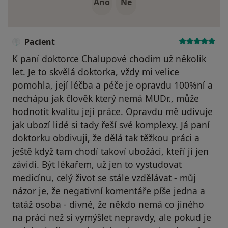
Ano
Ne
Pacient
K paní doktorce Chalupové chodím už několik
let. Je to skvělá doktorka, vždy mi velice
pomohla, její léčba a péče je opravdu 100%ní a
nechápu jak člověk který nemá MUDr., může
hodnotit kvalitu její práce. Opravdu mě udivuje
jak ubozí lidé si tady řeší své komplexy. Já paní
doktorku obdivuji, že dělá tak těžkou práci a
ještě když tam chodí takoví ubožáci, kteří ji jen
závidí. Být lékařem, už jen to vystudovat
medicínu, celý život se stále vzdělávat - můj
názor je, že negativní komentáře píše jedna a
tatáž osoba - divné, že někdo nemá co jiného
na práci než si vymýšlet nepravdy, ale pokud je