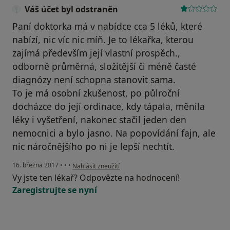
Váš účet byl odstraněn
Paní doktorka má v nabídce cca 5 léků, které
nabízí, nic víc nic míň. Je to lékařka, kterou
zajímá především její vlastní prospěch.,
odborně průměrná, složitější či méně časté
diagnózy není schopna stanovit sama.
To je má osobní zkušenost, po půlroční
docházce do její ordinace, kdy tápala, měnila
léky i vyšetření, nakonec stačil jeden den
nemocnici a bylo jasno. Na popovídání fajn, ale
nic náročnějšího po ni je lepší nechtít.
podle názoru uživatele Váš účet byl odstraněn
16. března 2017
•
•
•
Nahlásit zneužití
Vy jste ten lékař? Odpovězte na hodnocení!
Zaregistrujte se nyní