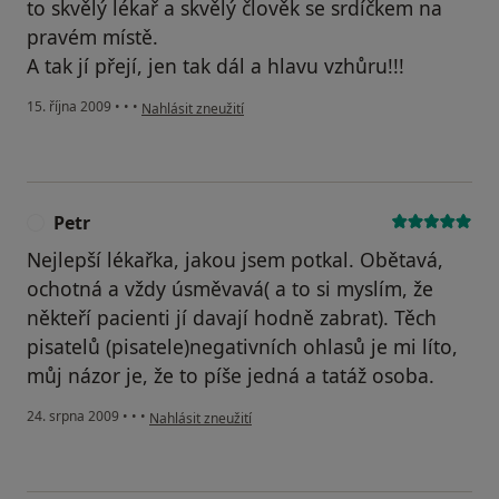
to skvělý lékař a skvělý člověk se srdíčkem na
pravém místě.
A tak jí přejí, jen tak dál a hlavu vzhůru!!!
podle názoru uživatele Váš účet byl odstraněn
15. října 2009
•
•
•
Nahlásit zneužití
Petr
P
Nejlepší lékařka, jakou jsem potkal. Obětavá,
ochotná a vždy úsměvavá( a to si myslím, že
někteří pacienti jí davají hodně zabrat). Těch
pisatelů (pisatele)negativních ohlasů je mi líto,
můj názor je, že to píše jedná a tatáž osoba.
podle názoru uživatele Petr
24. srpna 2009
•
•
•
Nahlásit zneužití