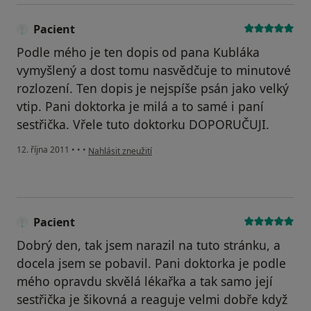
Pacient
Podle mého je ten dopis od pana Kubláka
vymyšlený a dost tomu nasvědčuje to minutové
rozlození. Ten dopis je nejspíše psán jako velký
vtip. Pani doktorka je milá a to samé i paní
sestřička. Vřele tuto doktorku DOPORUČUJI.
podle názoru uživatele Pacient
12. října 2011
•
•
•
Nahlásit zneužití
Pacient
Dobrý den, tak jsem narazil na tuto stránku, a
docela jsem se pobavil. Pani doktorka je podle
mého opravdu skvělá lékařka a tak samo její
sestřička je šikovná a reaguje velmi dobře když