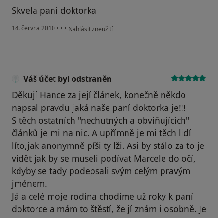
Skvela pani doktorka
podle názoru uživatele Pacient
14. června 2010
•
•
•
Nahlásit zneužití
Váš účet byl odstraněn
Děkují Hance za její článek, konečně někdo
napsal pravdu jaká naše paní doktorka je!!!
S těch ostatních "nechutných a obviňujících"
článků je mi na nic. A upřímně je mi těch lidí
líto,jak anonymně píši ty lži. Asi by stálo za to je
vidět jak by se museli podívat Marcele do očí,
kdyby se tady podepsali svým celým pravým
jménem.
Já a celé moje rodina chodíme už roky k paní
doktorce a mám to štěstí, že jí znám i osobně. Je