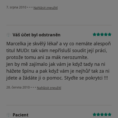
podle názoru uživatele Váš účet byl odstraněn
7. srpna 2010
•
•
•
Nahlásit zneužití
Váš účet byl odstraněn
Marcelka je skvělý lékař a vy co nemáte alespoň
titul MUDr. tak vám nepřísluší soudit její práci,
protože tomu ani za mák nerozumíte.
Jen by mě zajímalo jak vám je když tady na ni
hážete špínu a pak když vám je nejhůř tak za ni
jdete a žádáte ji o pomoc. Styďte se pokrytci !!!
podle názoru uživatele Váš účet byl odstraněn
28. června 2010
•
•
•
Nahlásit zneužití
Pacient