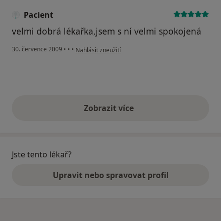
Pacient
velmi dobrá lékařka,jsem s ní velmi spokojená
podle názoru uživatele Pacient
30. července 2009
•
•
•
Nahlásit zneužití
Zobrazit více
výše uvedené názory
Jste tento lékař?
Upravit nebo spravovat profil