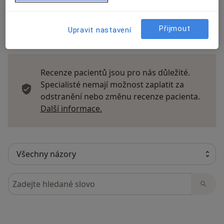
Přijmout
Upravit nastavení
27 názorů
Recenze pacientů jsou pro nás důležité.
Specialisté nemají možnost zaplatit za
odstranění nebo změnu recenze pacienta.
Další informace o názorech
Další informace.
Hledejte v názorech