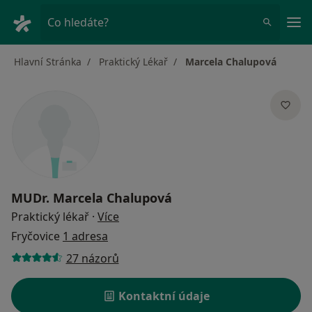
Hla
Co hledáte?
Hlavní Stránka
Praktický Lékař
Marcela Chalupová
MUDr.
Marcela Chalupová
o specializacích
Praktický lékař
·
Více
Fryčovice
1 adresa
27 názorů
Kontaktní údaje