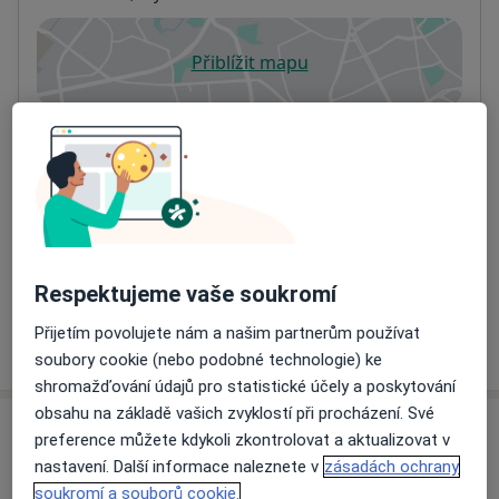
Přiblížit mapu
se otevře v nové záložce
Dostupnost
Na této adrese online kalendář není aktivní
Co mám v takové situaci udělat?
Způsoby platby (soukromé návštěvy)
Na teto adrese lékař přijímá pacienty na pojišťovnu
Detaily
Respektujeme vaše soukromí
Přijetím povolujete nám a našim partnerům používat
Více
o adrese
soubory cookie (nebo podobné technologie) ke
shromažďování údajů pro statistické účely a poskytování
obsahu na základě vašich zvyklostí při procházení. Své
Názory
preference můžete kdykoli zkontrolovat a aktualizovat v
nastavení. Další informace naleznete v
zásadách ochrany
Přidejte svůj názor
soukromí a souborů cookie.