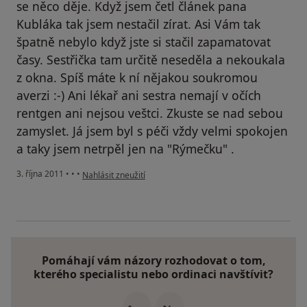
se něco děje. Když jsem četl článek pana
Kubláka tak jsem nestačil zírat. Asi Vám tak
špatně nebylo když jste si stačil zapamatovat
časy. Sestřička tam určitě neseděla a nekoukala
z okna. Spíš máte k ní nějakou soukromou
averzi :-) Ani lékař ani sestra nemají v očích
rentgen ani nejsou veštci. Zkuste se nad sebou
zamyslet. Já jsem byl s péči vždy velmi spokojen
a taky jsem netrpěl jen na "Rýmečku" .
podle názoru uživatele Pacient
3. října 2011
•
•
•
Nahlásit zneužití
Pomáhají vám názory rozhodovat o tom,
kterého specialistu nebo ordinaci navštívit?