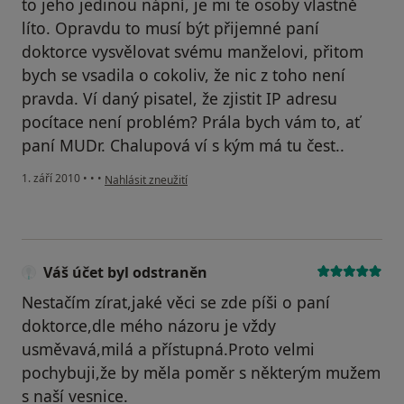
to jeho jedinou nápní, je mi te osoby vlastně
líto. Opravdu to musí být přijemné paní
doktorce vysvělovat svému manželovi, přitom
bych se vsadila o cokoliv, že nic z toho není
pravda. Ví daný pisatel, že zjistit IP adresu
pocítace není problém? Prála bych vám to, ať
paní MUDr. Chalupová ví s kým má tu čest..
podle názoru uživatele Pacient
1. září 2010
•
•
•
Nahlásit zneužití
Váš účet byl odstraněn
Nestačím zírat,jaké věci se zde píši o paní
doktorce,dle mého názoru je vždy
usměvavá,milá a přístupná.Proto velmi
pochybuji,že by měla poměr s některým mužem
s naší vesnice.