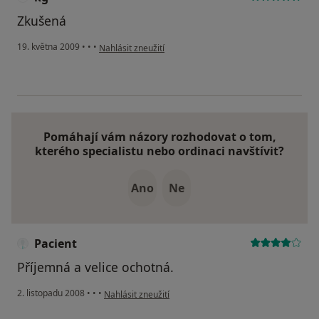
Zkušená
podle názoru uživatele kg
19. května 2009
•
•
•
Nahlásit zneužití
Pomáhají vám názory rozhodovat o tom,
kterého specialistu nebo ordinaci navštívit?
Ano
Ne
Pacient
Příjemná a velice ochotná.
podle názoru uživatele Pacient
2. listopadu 2008
•
•
•
Nahlásit zneužití