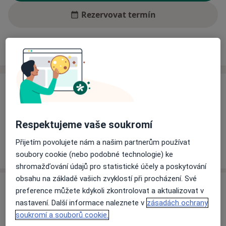
Rezervovat termín
Ceník
Adresy
Názory pacientů (4)
Ceník
Informace o službách a cenách nejsou k dispozici
Tento specialista ještě nepřidával žádné informace o
Respektujeme vaše soukromí
svých službách.
Přijetím povolujete nám a našim partnerům používat
soubory cookie (nebo podobné technologie) ke
shromažďování údajů pro statistické účely a poskytování
obsahu na základě vašich zvyklostí při procházení. Své
Adresa
preference můžete kdykoli zkontrolovat a aktualizovat v
nastavení. Další informace naleznete v
zásadách ochrany
Praktický zubní lékař
soukromí a souborů cookie.
náměstí Míru 228,
Želetava 67526