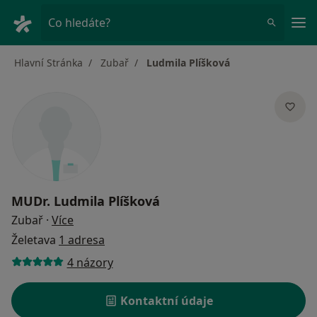
Hla
Co hledáte?
Hlavní Stránka
Zubař
Ludmila Plíšková
MUDr.
Ludmila Plíšková
o specializacích
Zubař
·
Více
Želetava
1 adresa
4 názory
Kontaktní údaje