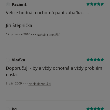
Pacient
Velice hodná a ochotná paní zubařka.........
Jiří Štěpnička
podle názoru uživatele Pacient
19. prosince 2010
•
•
•
Nahlásit zneužití
Vlaďka
V
Doporučuji - byla vždy ochotná a vždy problém
našla.
podle názoru uživatele Vlaďka
8. září 2009
•
•
•
Nahlásit zneužití
kg
K