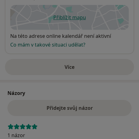
Přiblížit mapu
se otevře v nové záložce
Dostupnost
Na této adrese online kalendář není aktivní
Co mám v takové situaci udělat?
Více
o adrese
Názory
Přidejte svůj názor
1 názor