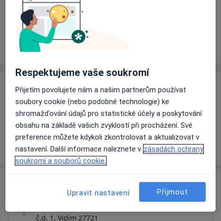
Rezervovat termín
Ceník
Adresy
Názory pacientů (1)
Respektujeme vaše soukromí
Ceník
Přijetím povolujete nám a našim partnerům používat
soubory cookie (nebo podobné technologie) ke
Informace o službách a cenách nejsou k dispozici
shromažďování údajů pro statistické účely a poskytování
Tento specialista ještě nepřidával žádné informace o
obsahu na základě vašich zvyklostí při procházení. Své
svých službách.
preference můžete kdykoli zkontrolovat a aktualizovat v
nastavení. Další informace naleznete v
zásadách ochrany
soukromí a souborů cookie.
Adresa
Přijmout
Upravit nastavení
Domov seniorů - Ord.PL pro dospělé
č.d. 1,
Vidim 27721