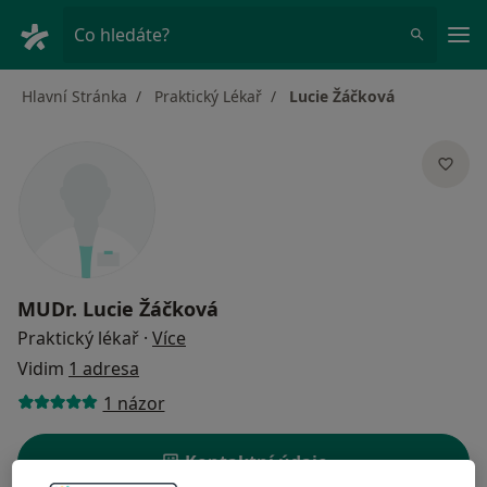
Hla
Co hledáte?
Hlavní Stránka
Praktický Lékař
Lucie Žáčková
MUDr.
Lucie Žáčková
o specializacích
Praktický lékař
·
Více
Vidim
1 adresa
1 názor
Kontaktní údaje