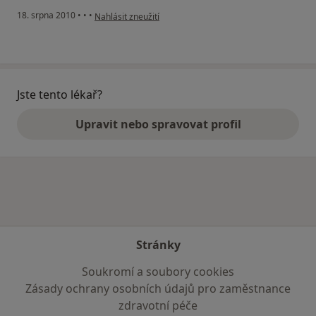
podle názoru uživatele Pacient
18. srpna 2010
•
•
•
Nahlásit zneužití
Jste tento lékař?
Upravit nebo spravovat profil
Stránky
Soukromí a soubory cookies
Zásady ochrany osobních údajů pro zaměstnance
zdravotní péče