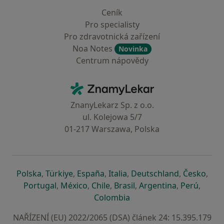
Ceník
Pro specialisty
Pro zdravotnická zařízení
Noa Notes
Novinka
Centrum nápovědy
Kontakt
ZnamyLekar - Hlavní stránka
ZnanyLekarz Sp. z o.o.
ul. Kolejowa 5/7
01-217 Warszawa, Polska
se otevře v nové záložce
se otevře v nové záložce
se otevře v nové záložce
se otevře v nové záložce
se otevře v 
se o
Polska
,
Türkiye
,
España
,
Italia
,
Deutschland
,
Česko
,
se otevře v nové záložce
se otevře v nové záložce
se otevře v nové záložce
se otevře v nové záložc
se otevře v 
se ote
Portugal
,
México
,
Chile
,
Brasil
,
Argentina
,
Perú
,
se otevře v nové záložce
Colombia
NAŘÍZENÍ (EU) 2022/2065 (DSA) článek 24: 15.395.179