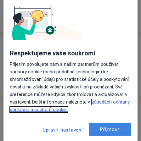
Rezervovat termín
Ceník
Adresy
Názory pacientů
Ceník
Respektujeme vaše soukromí
Informace o službách a cenách nejsou k dispozici
Přijetím povolujete nám a našim partnerům používat
Tento specialista ještě nepřidával žádné informace o
soubory cookie (nebo podobné technologie) ke
svých službách.
shromažďování údajů pro statistické účely a poskytování
obsahu na základě vašich zvyklostí při procházení. Své
preference můžete kdykoli zkontrolovat a aktualizovat v
nastavení. Další informace naleznete v
zásadách ochrany
Adresa
soukromí a souborů cookie.
Odborný rahabilitační lékař
Přijmout
Upravit nastavení
28. října 22,
Jablonec nad Nisou
46601