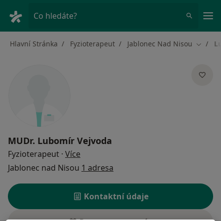
Hla
Co hledáte?
Hlavní Stránka
Fyzioterapeut
Jablonec Nad Nisou
L
Změna 
MUDr.
Lubomír Vejvoda
o specializacích
Fyzioterapeut
·
Více
Jablonec nad Nisou
1 adresa
Kontaktní údaje