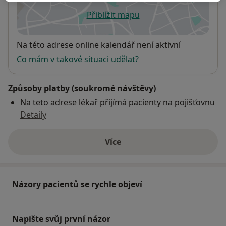
Přiblížit mapu
se otevře v nové záložce
Dostupnost
Na této adrese online kalendář není aktivní
Co mám v takové situaci udělat?
Způsoby platby (soukromé návštěvy)
Na teto adrese lékař přijímá pacienty na pojišťovnu
Detaily
Více
o adrese
Názory pacientů se rychle objeví
Napište svůj první názor