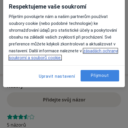
Respektujeme vaše soukromí
Přiblížit mapu
Přijetím povolujete nám a našim partnerům používat
se otevře v nové záložce
soubory cookie (nebo podobné technologie) ke
shromažďování údajů pro statistické účely a poskytování
Dostupnost
Na této adrese online kalendář není aktivní
obsahu na základě vašich zvyklostí při procházení. Své
Co mám v takové situaci udělat?
preference můžete kdykoli zkontrolovat a aktualizovat v
nastavení. Další informace naleznete v
zásadách ochrany
soukromí a souborů cookie.
Více
o adrese
Přijmout
Upravit nastavení
Názory
Přidejte svůj názor
5 názorů