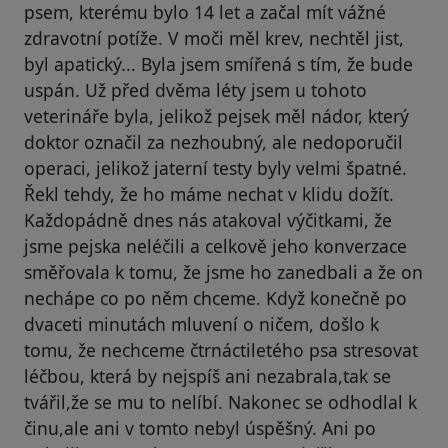
psem, kterému bylo 14 let a začal mít vážné
zdravotní potíže. V moči měl krev, nechtěl jist,
byl apatický... Byla jsem smířená s tím, že bude
uspán. Už před dvěma léty jsem u tohoto
veterináře byla, jelikož pejsek měl nádor, který
doktor označil za nezhoubný, ale nedoporučil
operaci, jelikož jaterní testy byly velmi špatné.
Řekl tehdy, že ho máme nechat v klidu dožít.
Každopádně dnes nás atakoval výčitkami, že
jsme pejska neléčili a celkově jeho konverzace
směřovala k tomu, že jsme ho zanedbali a že on
nechápe co po něm chceme. Když konečně po
dvaceti minutách mluvení o ničem, došlo k
tomu, že nechceme čtrnáctiletého psa stresovat
léčbou, která by nejspíš ani nezabrala,tak se
tvářil,že se mu to nelíbí. Nakonec se odhodlal k
činu,ale ani v tomto nebyl úspěšný. Ani po