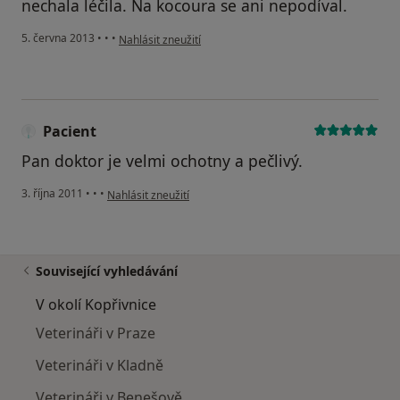
nechala léčila. Na kocoura se ani nepodíval.
podle názoru uživatele Váš účet byl odstraněn
5. června 2013
•
•
•
Nahlásit zneužití
Pacient
Pan doktor je velmi ochotny a pečlivý.
podle názoru uživatele Pacient
3. října 2011
•
•
•
Nahlásit zneužití
Související vyhledávání
V okolí Kopřivnice
Veterináři v Praze
Veterináři v Kladně
Veterináři v Benešově