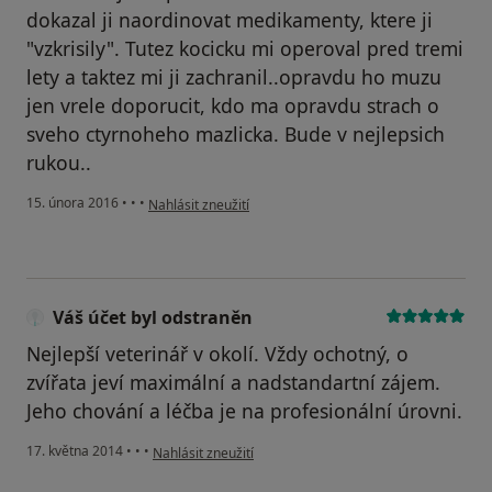
dokazal ji naordinovat medikamenty, ktere ji
"vzkrisily". Tutez kocicku mi operoval pred tremi
lety a taktez mi ji zachranil..opravdu ho muzu
jen vrele doporucit, kdo ma opravdu strach o
sveho ctyrnoheho mazlicka. Bude v nejlepsich
rukou..
podle názoru uživatele Váš účet byl odstraněn
15. února 2016
•
•
•
Nahlásit zneužití
Váš účet byl odstraněn
Nejlepší veterinář v okolí. Vždy ochotný, o
zvířata jeví maximální a nadstandartní zájem.
Jeho chování a léčba je na profesionální úrovni.
podle názoru uživatele Váš účet byl odstraněn
17. května 2014
•
•
•
Nahlásit zneužití