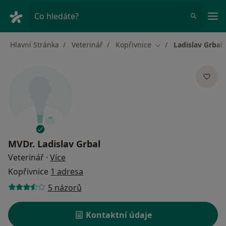
Hla
Co hledáte?
Hlavní Stránka
Veterinář
Kopřivnice
Ladislav Grbal
Změna města
MVDr.
Ladislav Grbal
o specializacích
Veterinář
·
Více
Kopřivnice
1 adresa
5 názorů
Kontaktní údaje