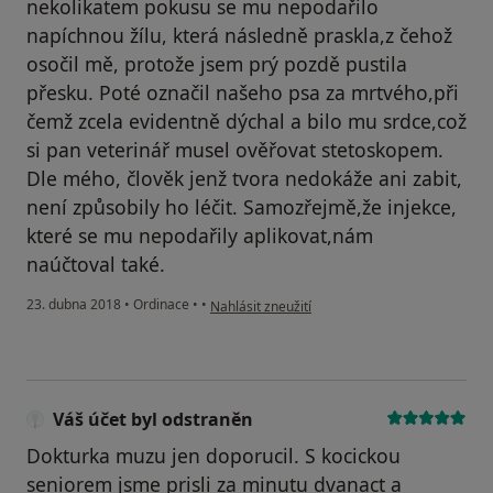
nekolikatem pokusu se mu nepodařilo
napíchnou žílu, která následně praskla,z čehož
osočil mě, protože jsem prý pozdě pustila
přesku. Poté označil našeho psa za mrtvého,při
čemž zcela evidentně dýchal a bilo mu srdce,což
si pan veterinář musel ověřovat stetoskopem.
Dle mého, člověk jenž tvora nedokáže ani zabit,
není způsobily ho léčit. Samozřejmě,že injekce,
které se mu nepodařily aplikovat,nám
naúčtoval také.
podle názoru uživatele Váš účet byl odstraněn
23. dubna 2018
•
Ordinace
•
•
Nahlásit zneužití
Váš účet byl odstraněn
Dokturka muzu jen doporucil. S kocickou
seniorem jsme prisli za minutu dvanact a