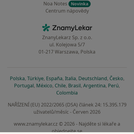
Noa Notes
Novinka
Centrum nápovědy
Kontakt
ZnamyLekar - Hlavní stránka
ZnanyLekarz Sp. z o.o.
ul. Kolejowa 5/7
01-217 Warszawa, Polska
se otevře v nové záložce
se otevře v nové záložce
se otevře v nové záložce
se otevře v nové záložce
se otevře v 
se o
Polska
,
Türkiye
,
España
,
Italia
,
Deutschland
,
Česko
,
se otevře v nové záložce
se otevře v nové záložce
se otevře v nové záložce
se otevře v nové záložc
se otevře v 
se ote
Portugal
,
México
,
Chile
,
Brasil
,
Argentina
,
Perú
,
se otevře v nové záložce
Colombia
NAŘÍZENÍ (EU) 2022/2065 (DSA) článek 24: 15.395.179
uživatelů/měsíc - Červen 2026
www.znamylekar.cz © 2026 - Najděte si lékaře a
objednejte se