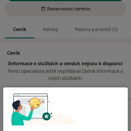
Rezervovat termín
Ceník
Adresy
Názory pacientů (5)
Ceník
Informace o službách a cenách nejsou k dispozici
Tento specialista ještě nepřidával žádné informace o
svých službách.
Adresa
Ordinace
Česká 318/1,
Kopřivnice
74221