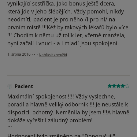
vynikající sestřička. Jako bonus ještě dcera,
která jde v jeho šlépějích. Vždy pomohl, nikdy
neodmítl, pacient je pro něho /i pro ni/ na
prvním místě !!!Kéž by takových lékařů bylo více
!!! Chodím k němu už tolik let, včetně manžela,
nyní začali i vnuci - a i mladí jsou spokojení.
podle názoru uživatele Pacient
1. srpna 2010
•
•
•
Nahlásit zneužití
Pacient
Maximální spokojenost !!!! Vždy vyslechne,
poradí a hlavně veliký odborník !!! Je neustále k
dispozici, ochotný. Neměnila by jsem !!!A hlavně
dokáže vyřešit i záludný problém!
```
Hodnocení bylo změněno na "Doporučuji".