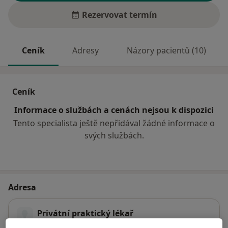
Rezervovat termín
Ceník
Adresy
Názory pacientů (10)
Ceník
Informace o službách a cenách nejsou k dispozici
Tento specialista ještě nepřidával žádné informace o
svých službách.
Adresa
Privátní praktický lékař
č.d. 50,
Vlachovice 76324