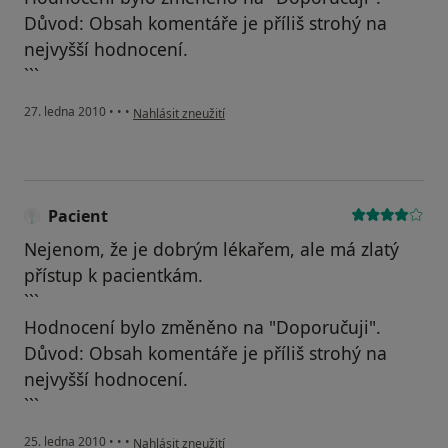
Důvod: Obsah komentáře je příliš strohý na
nejvyšší hodnocení.
```
podle názoru uživatele Pacient
27. ledna 2010
•
•
•
Nahlásit zneužití
Pacient
Nejenom, že je dobrým lékařem, ale má zlatý
přístup k pacientkám.
```
Hodnocení bylo změněno na "Doporučuji".
Důvod: Obsah komentáře je příliš strohý na
nejvyšší hodnocení.
```
podle názoru uživatele Pacient
25. ledna 2010
•
•
•
Nahlásit zneužití