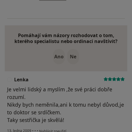
Pomáhají vám názory rozhodovat o tom,
kterého specialistu nebo ordinaci navštívit?
Ano
Ne
Lenka
L
Je velmi lidský a myslím ,že své práci dobře
rozumí.
Nikdy bych neměnila,ani k tomu nebyl důvod,je
to doktor se srdíčkem.
Taky sestřička je skvělá!
podle názoru uživatele Lenka
13. ledna 2009
•
•
•
Nahlásit zneužití