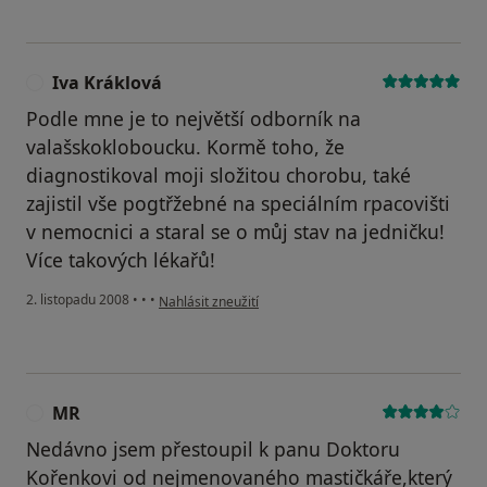
Iva Kráklová
I
Podle mne je to největší odborník na
valašskokloboucku. Kormě toho, že
diagnostikoval moji složitou chorobu, také
zajistil vše pogtřžebné na speciálním rpacovišti
v nemocnici a staral se o můj stav na jedničku!
Více takových lékařů!
podle názoru uživatele Iva Kráklová
2. listopadu 2008
•
•
•
Nahlásit zneužití
MR
M
Nedávno jsem přestoupil k panu Doktoru
Kořenkovi od nejmenovaného mastičkáře,který