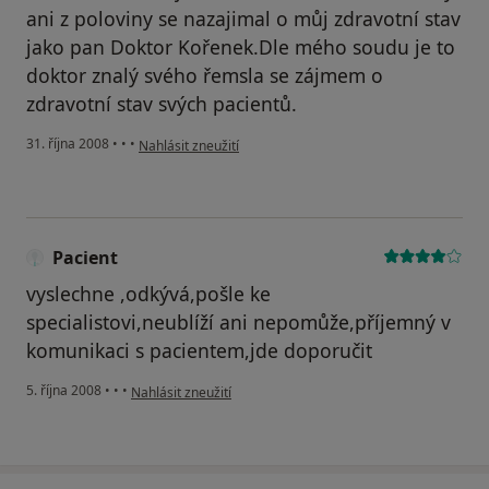
ani z poloviny se nazajimal o můj zdravotní stav
jako pan Doktor Kořenek.Dle mého soudu je to
doktor znalý svého řemsla se zájmem o
zdravotní stav svých pacientů.
podle názoru uživatele MR
31. října 2008
•
•
•
Nahlásit zneužití
Pacient
vyslechne ,odkývá,pošle ke
specialistovi,neublíží ani nepomůže,příjemný v
komunikaci s pacientem,jde doporučit
podle názoru uživatele Pacient
5. října 2008
•
•
•
Nahlásit zneužití