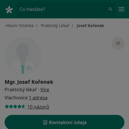
Hla
Co hledáte?
Hlavní Stránka
Praktický Lékař
Josef Kořenek
Mgr.
Josef Kořenek
o specializacích
Praktický lékař
·
Více
Vlachovice
1 adresa
10 názorů
Kontaktní údaje