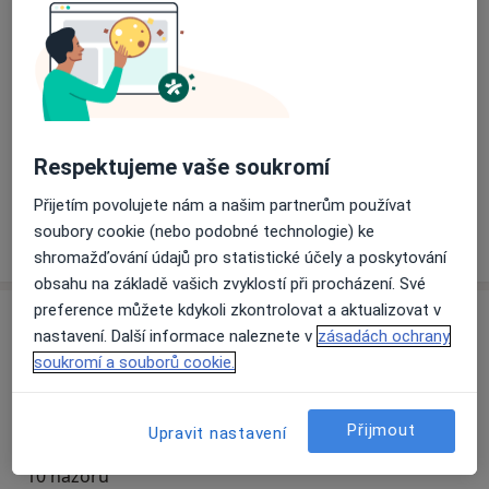
Přiblížit mapu
se otevře v nové záložce
Dostupnost
Na této adrese online kalendář není aktivní
Co mám v takové situaci udělat?
Respektujeme vaše soukromí
Přijetím povolujete nám a našim partnerům používat
soubory cookie (nebo podobné technologie) ke
Více
o adrese
shromažďování údajů pro statistické účely a poskytování
obsahu na základě vašich zvyklostí při procházení. Své
preference můžete kdykoli zkontrolovat a aktualizovat v
Názory
nastavení. Další informace naleznete v
zásadách ochrany
soukromí a souborů cookie.
Přidejte svůj názor
Přijmout
Upravit nastavení
10 názorů