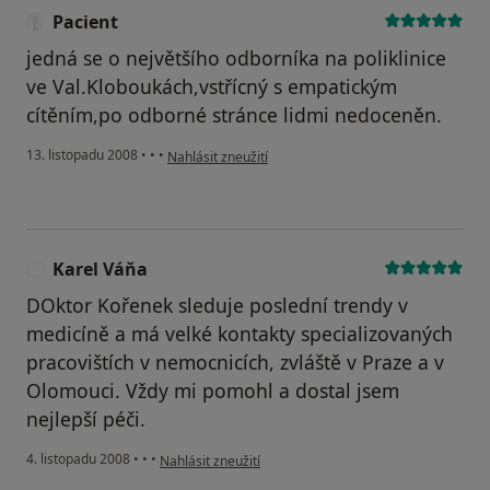
Pacient
jedná se o největšího odborníka na poliklinice
ve Val.Kloboukách,vstřícný s empatickým
cítěním,po odborné stránce lidmi nedoceněn.
podle názoru uživatele Pacient
13. listopadu 2008
•
•
•
Nahlásit zneužití
Karel Váňa
K
DOktor Kořenek sleduje poslední trendy v
medicíně a má velké kontakty specializovaných
pracovištích v nemocnicích, zvláště v Praze a v
Olomouci. Vždy mi pomohl a dostal jsem
nejlepší péči.
podle názoru uživatele Karel Váňa
4. listopadu 2008
•
•
•
Nahlásit zneužití