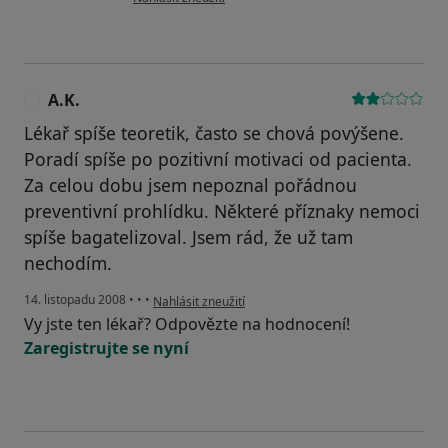
A.K.
A
Lékař spíše teoretik, často se chová povýšene.
Poradí spíše po pozitivní motivaci od pacienta.
Za celou dobu jsem nepoznal pořádnou
preventivní prohlídku. Některé příznaky nemoci
spíše bagatelizoval. Jsem rád, že už tam
nechodím.
podle názoru uživatele A.K.
14. listopadu 2008
•
•
•
Nahlásit zneužití
Vy jste ten lékař? Odpovězte na hodnocení!
Zaregistrujte se nyní