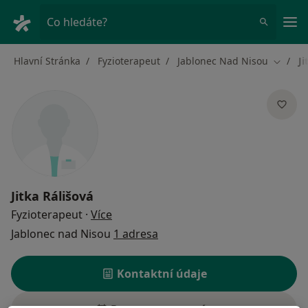
Hla
Co hledáte?
Hlavní Stránka
Fyzioterapeut
Jablonec Nad Nisou
Ji
Změna 
Jitka Rálišová
o specializacích
Fyzioterapeut
·
Více
Jablonec nad Nisou
1 adresa
Kontaktní údaje