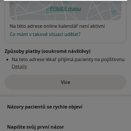
Přiblížit mapu
se otevře v nové záložce
Dostupnost
Na této adrese online kalendář není aktivní
Co mám v takové situaci udělat?
Způsoby platby (soukromé návštěvy)
Na teto adrese lékař přijímá pacienty na pojišťovnu
Detaily
Více
o adrese
Názory pacientů se rychle objeví
Napište svůj první názor