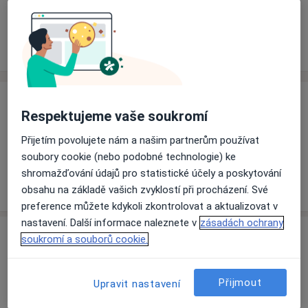
Rezervovat termín
Ceník
Adresy
Názory pacientů
Ceník
Respektujeme vaše soukromí
Informace o službách a cenách nejsou k dispozici
Přijetím povolujete nám a našim partnerům používat
Tento specialista ještě nepřidával žádné informace o
soubory cookie (nebo podobné technologie) ke
svých službách.
shromažďování údajů pro statistické účely a poskytování
obsahu na základě vašich zvyklostí při procházení. Své
preference můžete kdykoli zkontrolovat a aktualizovat v
nastavení. Další informace naleznete v
zásadách ochrany
Adresa
soukromí a souborů cookie.
Rehabilitace
Přijmout
Upravit nastavení
Pivovarská 40,
Jablonec nad Nisou
46601