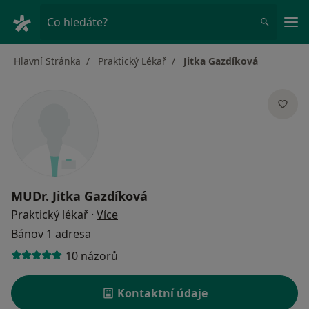
Hla
Co hledáte?
Hlavní Stránka
Praktický Lékař
Jitka Gazdíková
MUDr.
Jitka Gazdíková
o specializacích
Praktický lékař
·
Více
Bánov
1 adresa
10 názorů
Kontaktní údaje