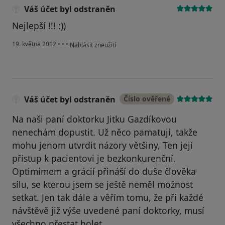
Váš účet byl odstraněn
Nejlepší !!! :))
podle názoru uživatele Váš účet byl odstraněn
19. května 2012
•
•
•
Nahlásit zneužití
Váš účet byl odstraněn
Číslo ověřené
Na naši paní doktorku Jitku Gazdíkovou
nenechám dopustit. Už něco pamatuji, takže
mohu jenom utvrdit názory většiny, Ten její
přístup k pacientovi je bezkonkurenční.
Optimimem a grácií přináší do duše člověka
sílu, se kterou jsem se ještě neměl možnost
setkat. Jen tak dále a věřím tomu, že při každé
návštěvě již výše uvedené paní doktorky, musí
všechno přestat bolet.