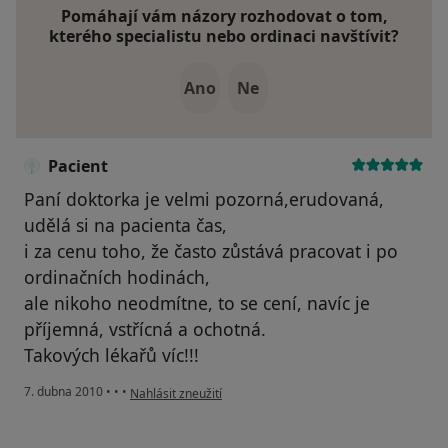
Pomáhají vám názory rozhodovat o tom,
kterého specialistu nebo ordinaci navštívit?
Ano
Ne
Pacient
Paní doktorka je velmi pozorná,erudovaná,
udělá si na pacienta čas,
i za cenu toho, že často zůstává pracovat i po
ordinačních hodinách,
ale nikoho neodmítne, to se cení, navíc je
příjemná, vstřícná a ochotná.
Takových lékařů víc!!!
podle názoru uživatele Pacient
7. dubna 2010
•
•
•
Nahlásit zneužití