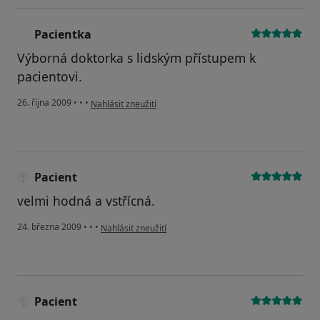
Pacientka
P
Výborná doktorka s lidským přístupem k
pacientovi.
podle názoru uživatele Pacientka
26. října 2009
•
•
•
Nahlásit zneužití
Pacient
velmi hodná a vstřícná.
podle názoru uživatele Pacient
24. března 2009
•
•
•
Nahlásit zneužití
Pacient