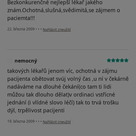
Bezkonkurenčné nejlepší lékař jakého
znám.Ochotná,slušná,svědimitá,se zájmem o
paciemta!!!
podle názoru uživatele Pacient
22. března 2009
•
•
•
Nahlásit zneužití
nemocný
N
takových lékařů jenom víc, ochotná v zájmu
pacijenta obětovat svúj volný čas ,u ní v čekárně
nadáváme na dlouhé čekání(co tam ti lidi
můžou tak dlouho dělat)v ordinaci vstřícné
jednání (i vlídné slovo léčí) tak to trvá trošku
dýl, trpělivost pacijenti
podle názoru uživatele nemocný
19. března 2009
•
•
•
Nahlásit zneužití