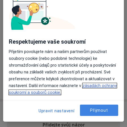
Přiblížit mapu
se otevře v nové záložce
Dostupnost
Na této adrese online kalendář není aktivní
Co mám v takové situaci udělat?
Respektujeme vaše soukromí
Přijetím povolujete nám a našim partnerům používat
Způsoby platby (soukromé návštěvy)
soubory cookie (nebo podobné technologie) ke
Na teto adrese lékař přijímá pacienty na pojišťovnu
shromažďování údajů pro statistické účely a poskytování
Detaily
obsahu na základě vašich zvyklostí při procházení. Své
preference můžete kdykoli zkontrolovat a aktualizovat v
nastavení. Další informace naleznete v
zásadách ochrany
Více
o adrese
soukromí a souborů cookie.
Přijmout
Názory
Upravit nastavení
Přidejte svůj názor