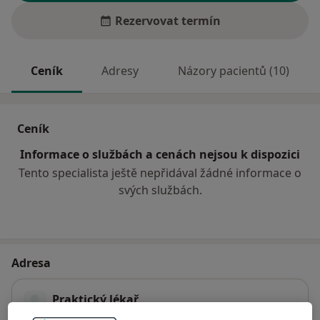
Rezervovat termín
Ceník
Adresy
Názory pacientů (10)
Ceník
Informace o službách a cenách nejsou k dispozici
Tento specialista ještě nepřidával žádné informace o
svých službách.
Adresa
Praktický lékař
č.d. 551,
Bánov 68754