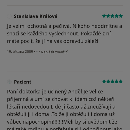
Stanislava Králová
S
Je velmi ochotná a pečlivá. Nikoho neodmítne a
snaží se každého vyslechnout. Pokaždé z ní
máte pocit, že jí na vás opravdu záleží
podle názoru uživatele Stanislava Králová
19. března 2009
•
•
•
Nahlásit zneužití
Pacient
Paní doktorka je učiněný Anděl.Je velice
příjemná a umí se chovat k lidem což někteří
lékaři nedovedou.Lidé ji často až zneužívají a
obtěžují ji i doma .To že ji obtěžují i doma už
vůbec napochopím!!!!!!!Měli by si uvědomit že
má také rodinu a potřebuje si i odpočinout jako