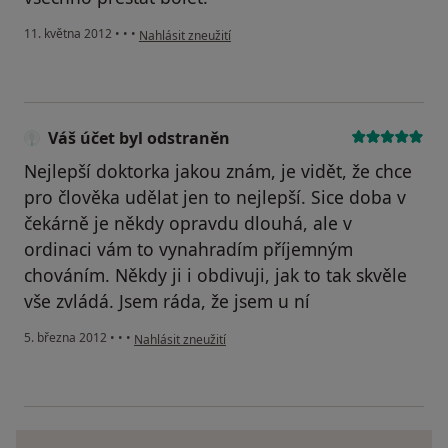
podle názoru uživatele Váš účet byl odstraněn
11. května 2012
•
•
•
Nahlásit zneužití
Váš účet byl odstraněn
Nejlepší doktorka jakou znám, je vidět, že chce
pro člověka udělat jen to nejlepší. Sice doba v
čekárně je někdy opravdu dlouhá, ale v
ordinaci vám to vynahradím příjemným
chováním. Někdy ji i obdivuji, jak to tak skvěle
vše zvládá. Jsem ráda, že jsem u ní
podle názoru uživatele Váš účet byl odstraněn
5. března 2012
•
•
•
Nahlásit zneužití