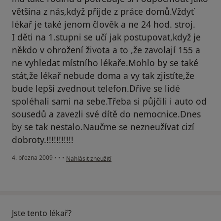
většina z nás,když přijde z práce domů.Vždyť
lékař je také jenom člověk a ne 24 hod. stroj.
I děti na 1.stupni se učí jak postupovat,když je
někdo v ohrožení života a to ,že zavolají 155 a
ne vyhledat místního lékaře.Mohlo by se také
stát,že lékař nebude doma a vy tak zjistíte,že
bude lepší zvednout telefon.Dříve se lidé
spoléhali sami na sebe.Třeba si půjčili i auto od
sousedů a zavezli své dítě do nemocnice.Dnes
by se tak nestalo.Naučme se nezneužívat cizí
dobroty.!!!!!!!!!!!
podle názoru uživatele Pacient
4. března 2009
•
•
•
Nahlásit zneužití
Jste tento lékař?