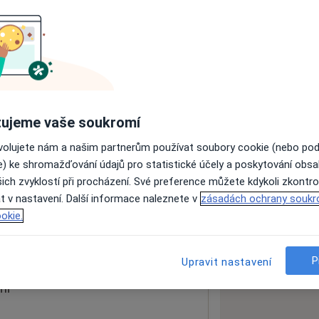
ách nejsou k dispozici
ádné informace o svých službách.
ujeme vaše soukromí
ovolujete nám a našim partnerům používat soubory cookie (nebo po
e) ke shromažďování údajů pro statistické účely a poskytování obs
ich zvyklostí při procházení. Své preference můžete kdykoli zkontro
t v nastavení. Další informace naleznete v
zásadách ochrany soukr
okie.
 mapu
 otevře v nové záložce
P
Upravit nastavení
ní