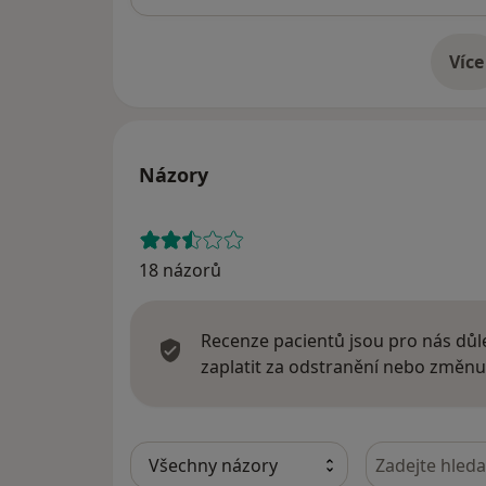
Více
o 
Názory
18 názorů
Recenze pacientů jsou pro nás důle
zaplatit za odstranění nebo změnu
Hledejte v ná