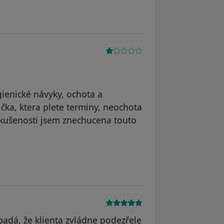
ienické návyky, ochota a
rička, ktera plete terminy, neochota
zkušenosti jsem znechucena touto
padá, že klienta zvládne podezřele