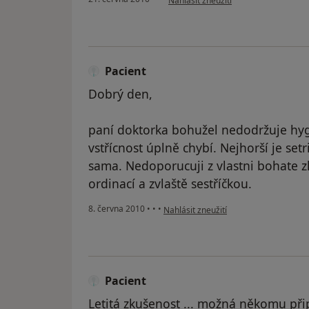
Nahlásit zneužití
Pacient
Dobrý den,
paní doktorka bohužel nedodržuje hyg
vstřícnost úplně chybí. Nejhorší je set
sama. Nedoporucuji z vlastni bohate 
ordinací a zvlaště sestříčkou.
podle názoru uživatele Pacient
8. června 2010
•
•
•
Nahlásit zneužití
Pacient
Letitá zkušenost ... možná někomu při