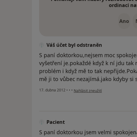
ordinaci na
Ano
Váš účet byl odstraněn
S paní doktorkou,nejsem moc spokoje
vyšetření je.pokaždé když k ní jdu tak
problém i když mě to tak nepřijde.Poka
mě ji to vůbec nezajímá.jako kdyby si s
podle názoru uživatele Váš účet byl 
17. dubna 2012
•
•
•
Nahlásit zneužití
Pacient
S paní doktorkou jsem velmi spokojen