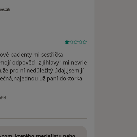
ru uživatele R.B
neužití
nové pacienty mi sestřička
ojí odpověď "z Jihlavy" mi nevrle
že pro ní nedůležitý údaj,jsem jí
onečná,najednou už paní doktorka
 uživatele Ou
žití
tom, kterého specialistu nebo