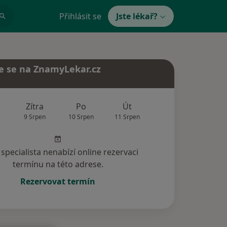
Přihlásit se
Jste lékař?
e se na ZnamyLekar.cz
Zítra
Po
Út
St
Čt
9 Srpen
10 Srpen
11 Srpen
12 Srpen
13 Srp
specialista nenabízí online rezervaci
termínu na této adrese.
Rezervovat termín