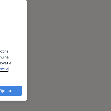
dobné
ahu na
lovat a
omí a
řijmout