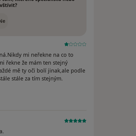
vštívit?
Ne
ná.Nikdy mi neřekne na co to
 mi řekne že mám ten stejný
ždé mě ty oči bolí jinak,ale podle
tále stále za tím stejným.
odstraněn
a.