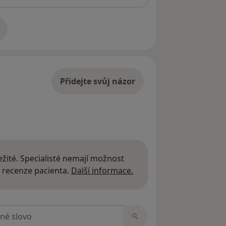
adrese
Přidejte svůj názor
žité. Specialisté nemají možnost
Další informace o názor
 recenze pacienta.
Další informace.
zorech