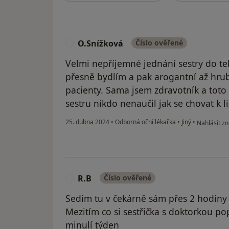
O.Snížková
Číslo ověřené
O
Velmi nepříjemné jednání sestry do t
přesně bydlím a pak arogantní až hru
pacienty. Sama jsem zdravotník a toto 
sestru nikdo nenaučil jak se chovat k l
podle názor
25. dubna 2024
•
Odborná oční lékařka
•
Jiný
•
Nahlásit zn
R.B
Číslo ověřené
R
Sedím tu v čekárně sám přes 2 hodiny
Mezitím co si sestřička s doktorkou popí
minulí týden