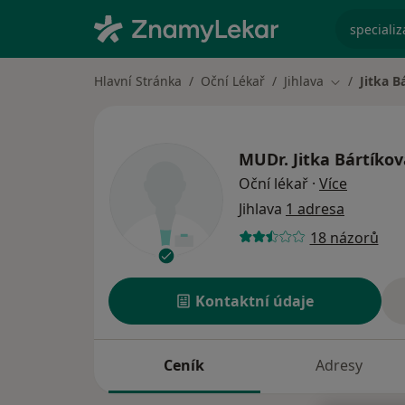
specializ
Hlavní Stránka
Oční Lékař
Jihlava
Jitka B
Změna měst
MUDr.
Jitka Bártíko
o specia
Oční lékař
·
Více
Jihlava
1 adresa
18 názorů
Kontaktní údaje
Ceník
Adresy