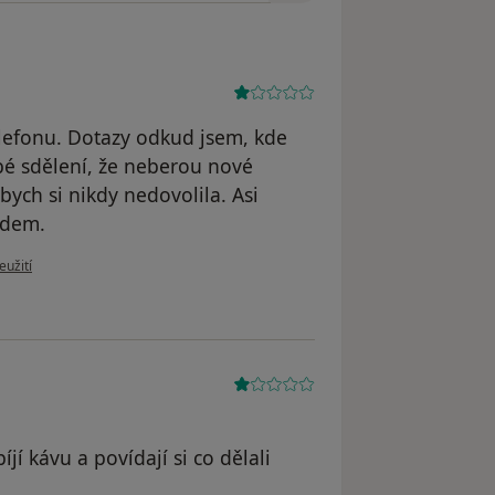
elefonu. Dotazy odkud jsem, kde
bé sdělení, že neberou nové
bych si nikdy nedovolila. Asi
idem.
u uživatele O.Snížková
eužití
jí kávu a povídají si co dělali