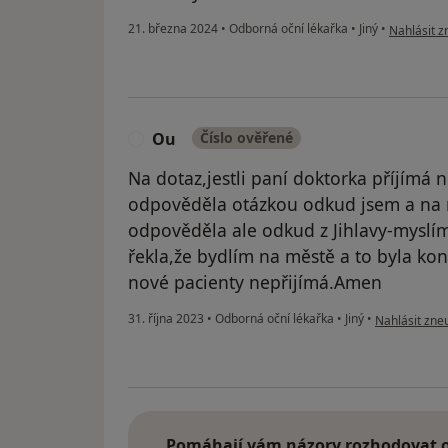
podle názo
21. března 2024
•
Odborná oční lékařka
•
Jiný
•
Nahlásit z
Ou
Číslo ověřené
O
Na dotaz,jestli paní doktorka příjímá 
odpověděla otázkou odkud jsem a na m
odpověděla ale odkud z Jihlavy-myslím,
řekla,že bydlím na městě a to byla k
nové pacienty nepřijímá.Amen
podle názoru
31. října 2023
•
Odborná oční lékařka
•
Jiný
•
Nahlásit zneu
Pomáhají vám názory rozhodovat o 