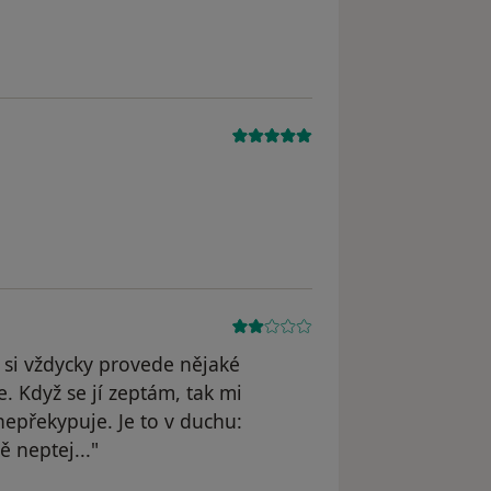
si vždycky provede nějaké
. Když se jí zeptám, tak mi
nepřekypuje. Je to v duchu:
 neptej..."
odstraněn