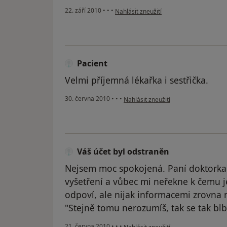
podle názoru uživatele Pacient
22. září 2010
•
•
•
Nahlásit zneužití
Pacient
Velmi příjemná lékařka i sestřička.
podle názoru uživatele Pacient
30. června 2010
•
•
•
Nahlásit zneužití
Váš účet byl odstraněn
Nejsem moc spokojená. Paní doktorka 
vyšetření a vůbec mi neřekne k čemu je
odpoví, ale nijak informacemi zrovna 
"Stejně tomu nerozumíš, tak se tak blbě
podle názoru uživatele Váš účet byl 
21. června 2010
•
•
•