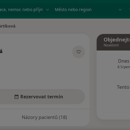
ace, nemoc nebo příjmení
Město nebo region
ártíková
a
Objednejt
Neaktivní
vá
lizacích
Dnes
8 Srpen
Tento 
Rezervovat termín
Názory pacientů (18)