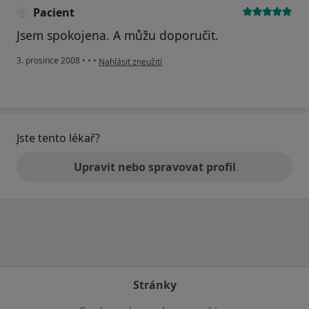
Pacient
Jsem spokojena. A můžu doporučit.
podle názoru uživatele Pacient
3. prosince 2008
•
•
•
Nahlásit zneužití
Jste tento lékař?
Upravit nebo spravovat profil
Stránky