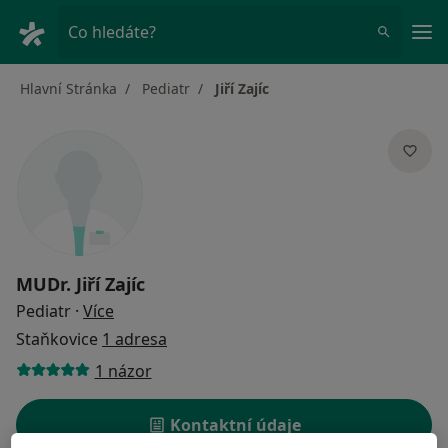
Hla
Co hledáte?
Hlavní Stránka
Pediatr
Jiří Zajíc
MUDr.
Jiří Zajíc
o specializacích
Pediatr
·
Více
Staňkovice
1 adresa
1 názor
Kontaktní údaje