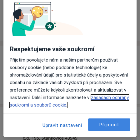
Rezervovat termín
Ceník
Adresy
Názory pacientů (1)
Respektujeme vaše soukromí
Ceník
Přijetím povolujete nám a našim partnerům používat
Informace o službách a cenách nejsou k dispozici
soubory cookie (nebo podobné technologie) ke
shromažďování údajů pro statistické účely a poskytování
Tento specialista ještě nepřidával žádné informace o
obsahu na základě vašich zvyklostí při procházení. Své
svých službách.
preference můžete kdykoli zkontrolovat a aktualizovat v
nastavení. Další informace naleznete v
zásadách ochrany
soukromí a souborů cookie.
Adresa
Přijmout
Upravit nastavení
Ord.prakt. lékaře pro děti a dorost
č.d. 195,
Staňkovice 43949