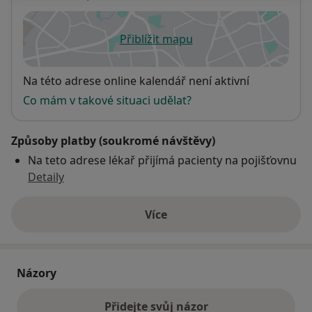
Přiblížit mapu
se otevře v nové záložce
Dostupnost
Na této adrese online kalendář není aktivní
Co mám v takové situaci udělat?
Způsoby platby (soukromé návštěvy)
Na teto adrese lékař přijímá pacienty na pojišťovnu
Detaily
Více
o adrese
Názory
Přidejte svůj názor