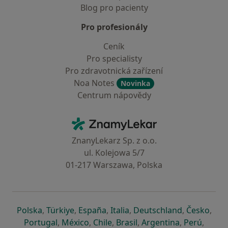
Blog pro pacienty
Pro profesionály
Ceník
Pro specialisty
Pro zdravotnická zařízení
Noa Notes
Novinka
Centrum nápovědy
Kontakt
ZnamyLekar - Hlavní stránka
ZnanyLekarz Sp. z o.o.
ul. Kolejowa 5/7
01-217 Warszawa, Polska
se otevře v nové záložce
se otevře v nové záložce
se otevře v nové záložce
se otevře v nové záložce
se otevře v 
se o
Polska
,
Türkiye
,
España
,
Italia
,
Deutschland
,
Česko
,
se otevře v nové záložce
se otevře v nové záložce
se otevře v nové záložce
se otevře v nové záložc
se otevře v 
se ote
Portugal
,
México
,
Chile
,
Brasil
,
Argentina
,
Perú
,