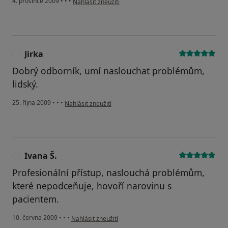
4. prosince 2009
•
•
•
Nahlásit zneužití
Jirka
J
Dobrý odborník, umí naslouchat problémům,
lidský.
podle názoru uživatele Jirka
25. října 2009
•
•
•
Nahlásit zneužití
Ivana Š.
I
Profesionální přístup, naslouchá problémům,
které nepodceňuje, hovoří narovinu s
pacientem.
podle názoru uživatele Ivana Š.
10. června 2009
•
•
•
Nahlásit zneužití