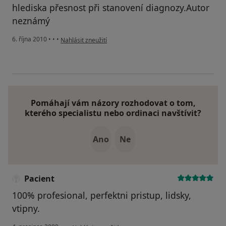
hlediska přesnost při stanovení diagnozy.Autor
neznámý
podle názoru uživatele Pacient
6. října 2010
•
•
•
Nahlásit zneužití
Pomáhají vám názory rozhodovat o tom,
kterého specialistu nebo ordinaci navštívit?
Ano
Ne
Pacient
100% profesional, perfektni pristup, lidsky,
vtipny.
podle názoru uživatele Pacient