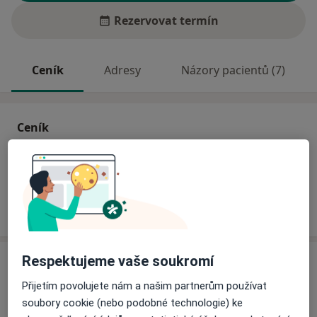
Rezervovat termín
Ceník
Adresy
Názory pacientů (7)
Ceník
Informace o službách a cenách nejsou k dispozici
Tento specialista ještě nepřidával žádné informace o
svých službách.
Respektujeme vaše soukromí
Adresa
Přijetím povolujete nám a našim partnerům používat
Praktický lékař pro dospělé
soubory cookie (nebo podobné technologie) ke
č.d. 654,
Halenkov 75603