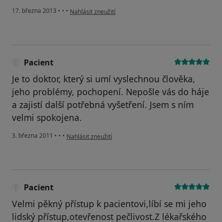
podle názoru uživatele Váš účet byl odstraněn
17. března 2013
•
•
•
Nahlásit zneužití
Pacient
Je to doktor, který si umí vyslechnou člověka,
jeho problémy, pochopení. Nepošle vás do háje
a zajistí další potřebná vyšetření. Jsem s ním
velmi spokojena.
podle názoru uživatele Pacient
3. března 2011
•
•
•
Nahlásit zneužití
Pacient
Velmi pěkný přístup k pacientovi,líbí se mi jeho
lidský přístup,otevřenost pečlivost.Z lékařského