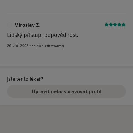
Miroslav Z.
M
Lidský přístup, odpovědnost.
podle názoru uživatele Miroslav Z.
26. září 2008
•
•
•
Nahlásit zneužití
Jste tento lékař?
Upravit nebo spravovat profil