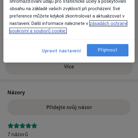
shromažďování údajů pro statistické účely a poskytování
obsahu na základě vašich zvyklostí při procházení. Své
preference můžete kdykoli zkontrolovat a aktualizovat v
Přiblížit mapu
se otevře v nové záložce
nastavení. Další informace naleznete v
zásadách ochrany
soukromí a souborů cookie.
Dostupnost
Na této adrese online kalendář není aktivní
Co mám v takové situaci udělat?
Přijmout
Upravit nastavení
Více
o adrese
Názory
Přidejte svůj názor
7 názorů