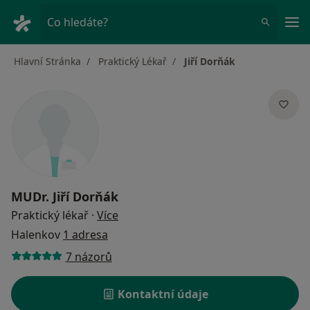
Hla
Co hledáte?
Hlavní Stránka
Praktický Lékař
Jiří Dorňák
MUDr.
Jiří Dorňák
o specializacích
Praktický lékař
·
Více
Halenkov
1 adresa
7 názorů
Kontaktní údaje