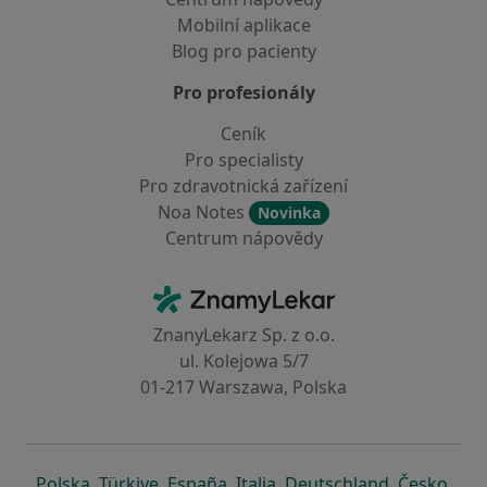
Mobilní aplikace
Blog pro pacienty
Pro profesionály
Ceník
Pro specialisty
Pro zdravotnická zařízení
Noa Notes
Novinka
Centrum nápovědy
Kontakt
ZnamyLekar - Hlavní stránka
ZnanyLekarz Sp. z o.o.
ul. Kolejowa 5/7
01-217 Warszawa, Polska
se otevře v nové záložce
se otevře v nové záložce
se otevře v nové záložce
se otevře v nové záložce
se otevře v 
se o
Polska
,
Türkiye
,
España
,
Italia
,
Deutschland
,
Česko
,