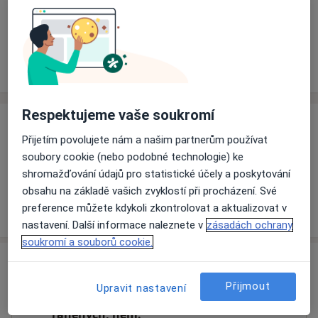
Rezervovat termín
Ceník
Adresy
Názory pacientů (1)
Respektujeme vaše soukromí
Ceník
Přijetím povolujete nám a našim partnerům používat
Informace o službách a cenách nejsou k dispozici
soubory cookie (nebo podobné technologie) ke
Tento specialista ještě nepřidával žádné informace o
shromažďování údajů pro statistické účely a poskytování
svých službách.
obsahu na základě vašich zvyklostí při procházení. Své
preference můžete kdykoli zkontrolovat a aktualizovat v
nastavení. Další informace naleznete v
zásadách ochrany
soukromí a souborů cookie.
Adresa
Přijmout
Upravit nastavení
Nemocnice Znojmo, p.o., Doprava
raněných, nem.