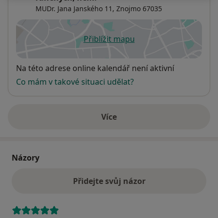
MUDr. Jana Janského 11,
Znojmo
67035
Přiblížit mapu
se otevře v nové záložce
Dostupnost
Na této adrese online kalendář není aktivní
Co mám v takové situaci udělat?
Více
o adrese
Názory
Přidejte svůj názor