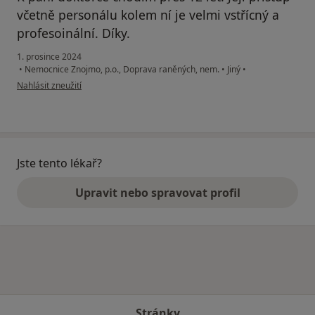
včetně personálu kolem ní je velmi vstřícný a
profesoinální. Díky.
1. prosince 2024
•
Nemocnice Znojmo, p.o., Doprava raněných, nem.
•
Jiný
•
podle názoru uživatele Ivo Peprle
Nahlásit zneužití
Jste tento lékař?
Upravit nebo spravovat profil
Stránky