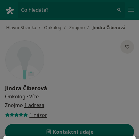
Hla
Co hledáte?
Hlavní Stránka
Onkolog
Znojmo
Jindra Čiberová
Jindra Čiberová
o specializacích
Onkolog
·
Více
Znojmo
1 adresa
1 názor
Kontaktní údaje