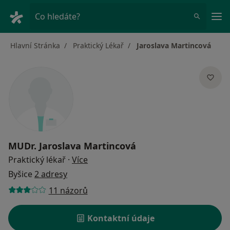
Hla
Co hledáte?
Hlavní Stránka
Praktický Lékař
Jaroslava Martincová
MUDr.
Jaroslava Martincová
o specializacích
Praktický lékař
·
Více
Byšice
2 adresy
11 názorů
Kontaktní údaje