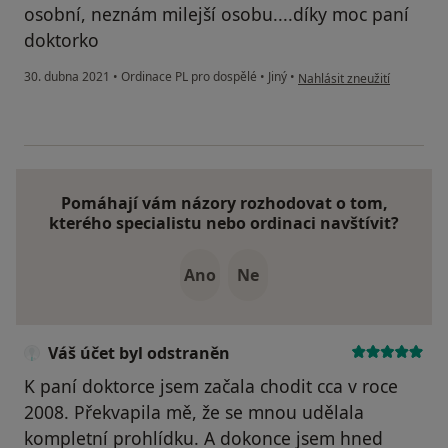
osobní, neznám milejší osobu....díky moc paní
doktorko
podle názoru uživatele Esil
30. dubna 2021
•
Ordinace PL pro dospělé
•
Jiný
•
Nahlásit zneužití
Pomáhají vám názory rozhodovat o tom,
kterého specialistu nebo ordinaci navštívit?
Ano
Ne
Váš účet byl odstraněn
K paní doktorce jsem začala chodit cca v roce
2008. Překvapila mě, že se mnou udělala
kompletní prohlídku. A dokonce jsem hned