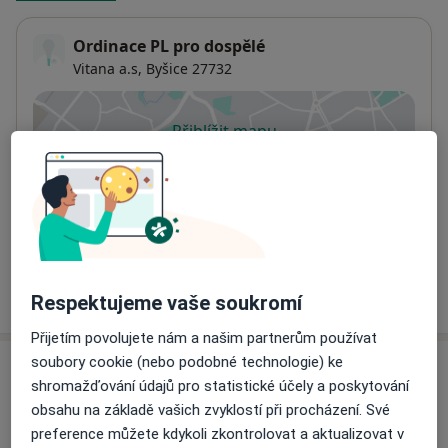
Ordinace PL pro dospělé
Vitana a.s,
Byšice 27732
Přiblížit mapu
se otevře v nové záložce
Dostupnost
Na této adrese online kalendář není aktivní
Co mám v takové situaci udělat?
Více
o adrese
Respektujeme vaše soukromí
Přijetím povolujete nám a našim partnerům používat
soubory cookie (nebo podobné technologie) ke
Názory
shromažďování údajů pro statistické účely a poskytování
obsahu na základě vašich zvyklostí při procházení. Své
Přidejte svůj názor
preference můžete kdykoli zkontrolovat a aktualizovat v