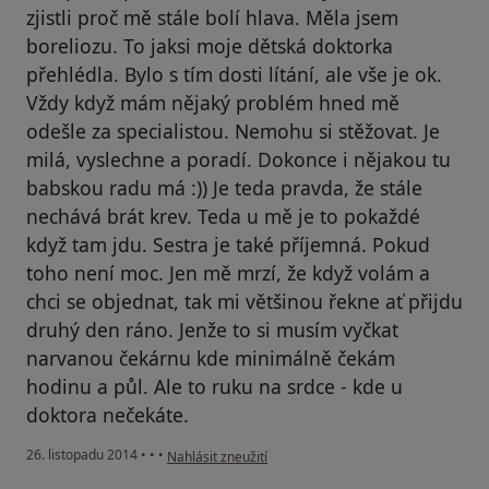
zjistli proč mě stále bolí hlava. Měla jsem
boreliozu. To jaksi moje dětská doktorka
přehlédla. Bylo s tím dosti lítání, ale vše je ok.
Vždy když mám nějaký problém hned mě
odešle za specialistou. Nemohu si stěžovat. Je
milá, vyslechne a poradí. Dokonce i nějakou tu
babskou radu má :)) Je teda pravda, že stále
nechává brát krev. Teda u mě je to pokaždé
když tam jdu. Sestra je také příjemná. Pokud
toho není moc. Jen mě mrzí, že když volám a
chci se objednat, tak mi většinou řekne ať přijdu
druhý den ráno. Jenže to si musím vyčkat
narvanou čekárnu kde minimálně čekám
hodinu a půl. Ale to ruku na srdce - kde u
doktora nečekáte.
podle názoru uživatele Váš účet byl odstraněn
26. listopadu 2014
•
•
•
Nahlásit zneužití