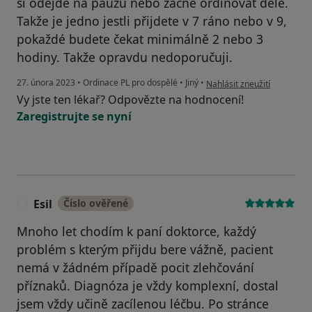
si odejde na pauzu nebo začne ordinovat déle.
Takže je jedno jestli přijdete v 7 ráno nebo v 9,
pokaždé budete čekat minimálně 2 nebo 3
hodiny. Takže opravdu nedoporučuji.
podle názoru uživatele L.
27. února 2023
•
Ordinace PL pro dospělé
•
Jiný
•
Nahlásit zneužití
Vy jste ten lékař? Odpovězte na hodnocení!
Zaregistrujte se nyní
Esil
Číslo ověřené
E
Mnoho let chodím k paní doktorce, každý
problém s kterým přijdu bere vážně, pacient
nemá v žádném případě pocit zlehčování
příznaků. Diagnóza je vždy komplexní, dostal
jsem vždy učině zacílenou léčbu. Po stránce