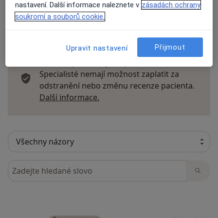
nastavení. Další informace naleznete v
zásadách ochrany
soukromí a souborů cookie.
11 názorů
Přijmout
Upravit nastavení
Recenze pacientů jsou pro nás důležité.
Specialisté nemají možnost zaplatit za
odstranění nebo změnu recenze pacienta.
Další informace o názorech
Další informace.
Hledejte v názorech