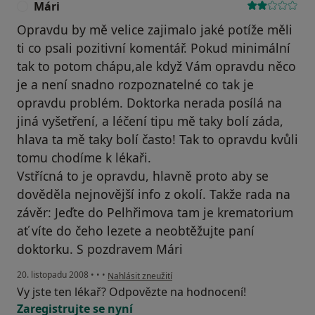
Mári
M
Opravdu by mě velice zajimalo jaké potíže měli
ti co psali pozitivní komentář. Pokud minimální
tak to potom chápu,ale když Vám opravdu něco
je a není snadno rozpoznatelné co tak je
opravdu problém. Doktorka nerada posílá na
jiná vyšetření, a léčení tipu mě taky bolí záda,
hlava ta mě taky bolí často! Tak to opravdu kvůli
tomu chodíme k lékaři.
Vstřícná to je opravdu, hlavně proto aby se
dověděla nejnovější info z okolí. Takže rada na
závěr: Jeďte do Pelhřimova tam je krematorium
ať víte do čeho lezete a neobtěžujte paní
doktorku. S pozdravem Mári
podle názoru uživatele Mári
20. listopadu 2008
•
•
•
Nahlásit zneužití
Vy jste ten lékař? Odpovězte na hodnocení!
Zaregistrujte se nyní