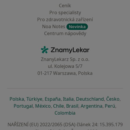
Ceník
Pro specialisty
Pro zdravotnická zařízení
Noa Notes
Novinka
Centrum nápovědy
Kontakt
ZnamyLekar - Hlavní stránka
ZnanyLekarz Sp. z o.o.
ul. Kolejowa 5/7
01-217 Warszawa, Polska
se otevře v nové záložce
se otevře v nové záložce
se otevře v nové záložce
se otevře v nové záložce
se otevře v 
se o
Polska
,
Türkiye
,
España
,
Italia
,
Deutschland
,
Česko
,
se otevře v nové záložce
se otevře v nové záložce
se otevře v nové záložce
se otevře v nové záložc
se otevře v 
se ote
Portugal
,
México
,
Chile
,
Brasil
,
Argentina
,
Perú
,
se otevře v nové záložce
Colombia
NAŘÍZENÍ (EU) 2022/2065 (DSA) článek 24: 15.395.179