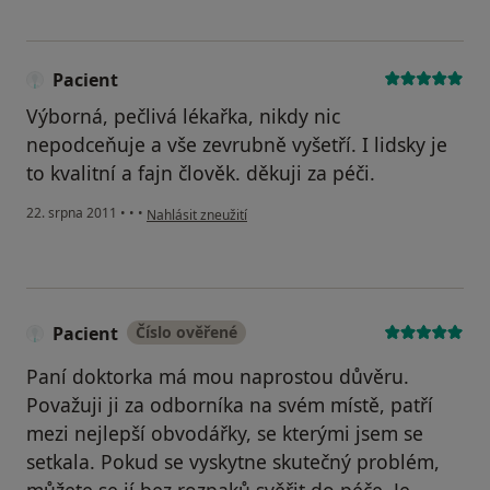
Pacient
Výborná, pečlivá lékařka, nikdy nic
nepodceňuje a vše zevrubně vyšetří. I lidsky je
to kvalitní a fajn člověk. děkuji za péči.
podle názoru uživatele Pacient
22. srpna 2011
•
•
•
Nahlásit zneužití
Pacient
Číslo ověřené
Paní doktorka má mou naprostou důvěru.
Považuji ji za odborníka na svém místě, patří
mezi nejlepší obvodářky, se kterými jsem se
setkala. Pokud se vyskytne skutečný problém,