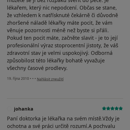
můžete se jí bez rozpaků svěřit do péče. Je
lékařem, který nic nepodcení. Občas se stane,
že vzhledem k natřísknuté čekárně či důvodně
zhoršené náladě lékařky máte pocit, že vám
věnuje pozornosti méně než byste si přáli.
Pokud ten pocit máte, začněte slavit - je to její
profesionální výraz stoprocentní jistoty, že váš
zdravotní stav je velmi uspokojivý. Odborná
způsobilost této lékařky bohatě vyvažuje
všechny časové prodlevy.
podle názoru uživatele Pacient
19. října 2010
•
•
•
Nahlásit zneužití
johanka
J
Paní doktorka je lékařka na svém místě.Vždy je
ochotna a své práci určitě rozumí.A pochvalu