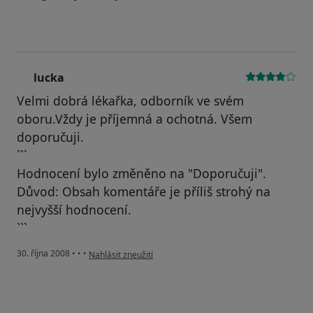
lucka
L
Velmi dobrá lékařka, odborník ve svém
oboru.Vždy je příjemná a ochotná. Všem
doporučuji.
```
Hodnocení bylo změněno na "Doporučuji".
Důvod: Obsah komentáře je příliš strohý na
nejvyšší hodnocení.
```
podle názoru uživatele lucka
30. října 2008
•
•
•
Nahlásit zneužití