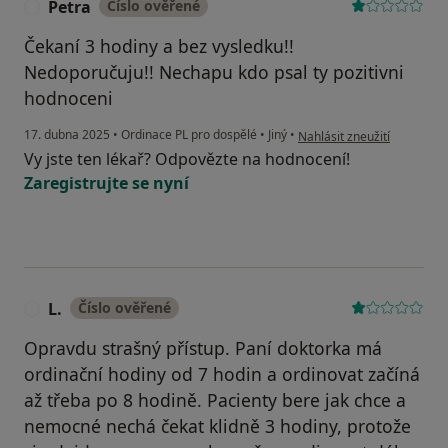
Petra
Číslo ověřené
P
Čekaní 3 hodiny a bez vysledku!!
Nedoporučuju!! Nechapu kdo psal ty pozitivni
hodnoceni
podle názoru uživatele Pet
17. dubna 2025
•
Ordinace PL pro dospělé
•
Jiný
•
Nahlásit zneužití
Vy jste ten lékař? Odpovězte na hodnocení!
Zaregistrujte se nyní
L.
Číslo ověřené
L
Opravdu strašný přístup. Paní doktorka má
ordinační hodiny od 7 hodin a ordinovat začíná
až třeba po 8 hodině. Pacienty bere jak chce a
nemocné nechá čekat klidně 3 hodiny, protože