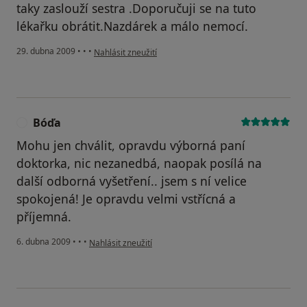
taky zaslouží sestra .Doporučuji se na tuto
lékařku obrátit.Nazdárek a málo nemocí.
podle názoru uživatele johanka
29. dubna 2009
•
•
•
Nahlásit zneužití
Bóďa
B
Mohu jen chválit, opravdu výborná paní
doktorka, nic nezanedbá, naopak posílá na
další odborná vyšetření.. jsem s ní velice
spokojená! Je opravdu velmi vstřícná a
příjemná.
podle názoru uživatele Bóďa
6. dubna 2009
•
•
•
Nahlásit zneužití