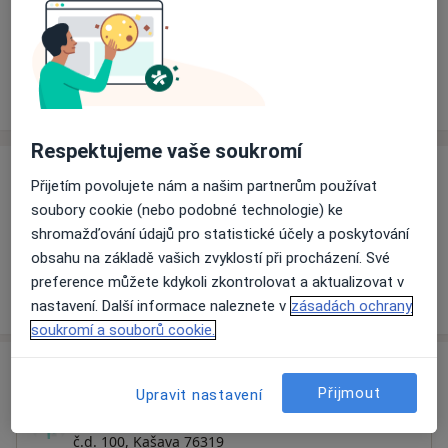
Rezervovat termín
Ceník
Adresy
Názory pacientů (1)
Respektujeme vaše soukromí
Ceník
Přijetím povolujete nám a našim partnerům používat
soubory cookie (nebo podobné technologie) ke
Informace o službách a cenách nejsou k dispozici
shromažďování údajů pro statistické účely a poskytování
Tento specialista ještě nepřidával žádné informace o
obsahu na základě vašich zvyklostí při procházení. Své
svých službách.
preference můžete kdykoli zkontrolovat a aktualizovat v
nastavení. Další informace naleznete v
zásadách ochrany
soukromí a souborů cookie.
Adresa
Přijmout
Upravit nastavení
Dětská poradna
č.d. 100,
Kašava 76319