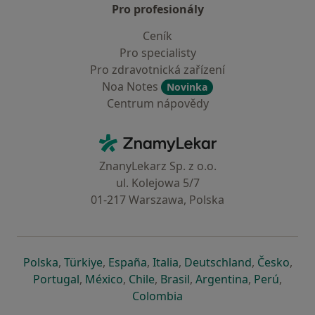
Pro profesionály
Ceník
Pro specialisty
Pro zdravotnická zařízení
Noa Notes
Novinka
Centrum nápovědy
Kontakt
ZnamyLekar - Hlavní stránka
ZnanyLekarz Sp. z o.o.
ul. Kolejowa 5/7
01-217 Warszawa, Polska
se otevře v nové záložce
se otevře v nové záložce
se otevře v nové záložce
se otevře v nové záložce
se otevře v 
se o
Polska
,
Türkiye
,
España
,
Italia
,
Deutschland
,
Česko
,
se otevře v nové záložce
se otevře v nové záložce
se otevře v nové záložce
se otevře v nové záložc
se otevře v 
se ote
Portugal
,
México
,
Chile
,
Brasil
,
Argentina
,
Perú
,
se otevře v nové záložce
Colombia