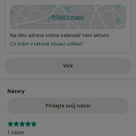
Přiblížit mapu
se otevře v nové záložce
Dostupnost
Na této adrese online kalendář není aktivní
Co mám v takové situaci udělat?
Více
o adrese
Názory
Přidejte svůj názor
1 názor