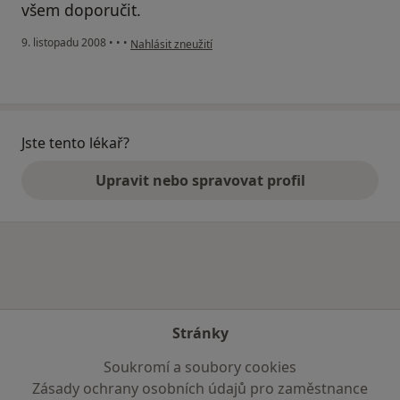
všem doporučit.
podle názoru uživatele AK
9. listopadu 2008
•
•
•
Nahlásit zneužití
Jste tento lékař?
Upravit nebo spravovat profil
Stránky
Soukromí a soubory cookies
Zásady ochrany osobních údajů pro zaměstnance