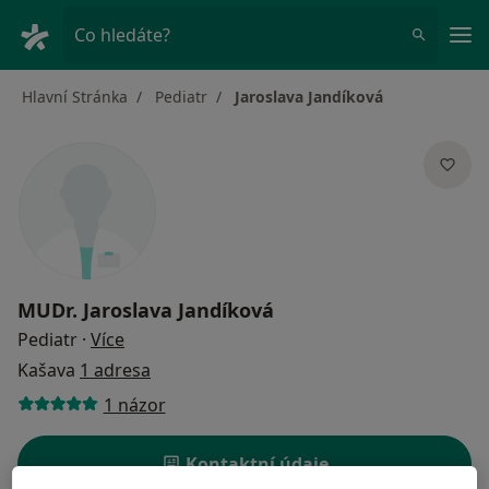
Hla
Co hledáte?
Hlavní Stránka
Pediatr
Jaroslava Jandíková
MUDr.
Jaroslava Jandíková
o specializacích
Pediatr
·
Více
Kašava
1 adresa
1 názor
Kontaktní údaje