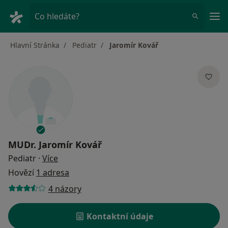
Hla
Co hledáte?
Hlavní Stránka
Pediatr
Jaromír Kovář
MUDr.
Jaromír Kovář
o specializacích
Pediatr
·
Více
Hovězí
1 adresa
4 názory
Kontaktní údaje