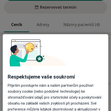
Rezervovat termín
Ceník
Adresy
Názory pacientů (4)
Ceník
Informace o službách a cenách nejsou k dispozici
Tento specialista ještě nepřidával žádné informace o
svých službách.
Respektujeme vaše soukromí
Přijetím povolujete nám a našim partnerům používat
Adresa
soubory cookie (nebo podobné technologie) ke
shromažďování údajů pro statistické účely a poskytování
obsahu na základě vašich zvyklostí při procházení. Své
Praktický lékař pro děti a dorost
preference můžete kdykoli zkontrolovat a aktualizovat v
č.d. 1,
Hovězí 75601