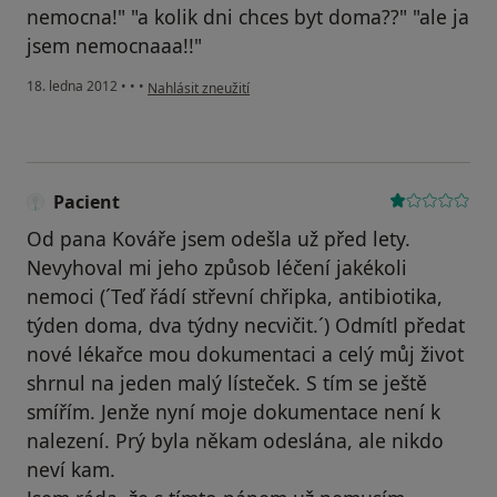
nemocna!" "a kolik dni chces byt doma??" "ale ja
jsem nemocnaaa!!"
podle názoru uživatele Váš účet byl odstraněn
18. ledna 2012
•
•
•
Nahlásit zneužití
Pacient
Od pana Kováře jsem odešla už před lety.
Nevyhoval mi jeho způsob léčení jakékoli
nemoci (´Teď řádí střevní chřipka, antibiotika,
týden doma, dva týdny necvičit.´) Odmítl předat
nové lékařce mou dokumentaci a celý můj život
shrnul na jeden malý lísteček. S tím se ještě
smířím. Jenže nyní moje dokumentace není k
nalezení. Prý byla někam odeslána, ale nikdo
neví kam.