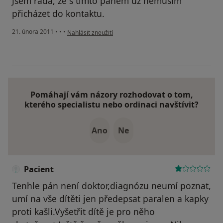
Jsem ráda, že s tímto pánem už nemusím
přicházet do kontaktu.
podle názoru uživatele Pacient
21. února 2011
•
•
•
Nahlásit zneužití
Pomáhají vám názory rozhodovat o tom,
kterého specialistu nebo ordinaci navštívit?
Ano
Ne
Pacient
Tenhle pán není doktor,diagnózu neumí poznat,
umí na vše dítěti jen předepsat paralen a kapky
proti kašli.Vyšetřit dítě je pro něho