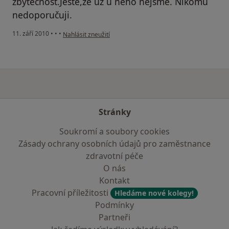
zbytečnost.Ještě,že už u něho nejsme. Nikomu
nedoporučuji.
podle názoru uživatele Pacient
11. září 2010
•
•
•
Nahlásit zneužití
Stránky
Soukromí a soubory cookies
Zásady ochrany osobních údajů pro zaměstnance
zdravotní péče
O nás
Kontakt
Pracovní příležitosti
Hledáme nové kolegy!
Podmínky
Partneři