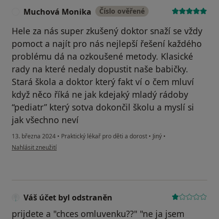
Muchová Monika
Číslo ověřené
M
Hele za nás super zkušený doktor snaží se vždy
pomoct a najít pro nás nejlepší řešení každého
problému dá na ozkoušené metody. Klasické
rady na které nedaly dopustit naše babičky.
Stará škola a doktor který fakt ví o čem mluví
když něco říká ne jak kdejaký mladý rádoby
“pediatr” který sotva dokončil školu a myslí si
jak všechno neví
13. března 2024
•
Praktický lékař pro děti a dorost
•
Jiný
•
podle názoru uživatele Muchová Monika
Nahlásit zneužití
Váš účet byl odstraněn
prijdete a "chces omluvenku??" "ne ja jsem