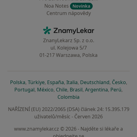
Noa Notes
Novinka
Centrum nápovědy
Kontakt
ZnamyLekar - Hlavní stránka
ZnanyLekarz Sp. z o.o.
ul. Kolejowa 5/7
01-217 Warszawa, Polska
se otevře v nové záložce
se otevře v nové záložce
se otevře v nové záložce
se otevře v nové záložce
se otevře v 
se o
Polska
,
Türkiye
,
España
,
Italia
,
Deutschland
,
Česko
,
se otevře v nové záložce
se otevře v nové záložce
se otevře v nové záložce
se otevře v nové záložc
se otevře v 
se ote
Portugal
,
México
,
Chile
,
Brasil
,
Argentina
,
Perú
,
se otevře v nové záložce
Colombia
NAŘÍZENÍ (EU) 2022/2065 (DSA) článek 24: 15.395.179
uživatelů/měsíc - Červen 2026
www.znamylekar.cz © 2026 - Najděte si lékaře a
objednejte se