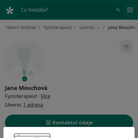
Hla
Co hledáte?
Hlavní Stránka
Fyzioterapeut
Liberec
Jana Moucho
Změna města
Jana Mouchová
o specializacích
Fyzioterapeut
·
Více
Liberec
1 adresa
Kontaktní údaje