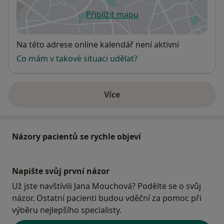
Přiblížit mapu
se otevře v nové záložce
Dostupnost
Na této adrese online kalendář není aktivní
Co mám v takové situaci udělat?
Více
o adrese
Názory pacientů se rychle objeví
Napište svůj první názor
Už jste navštívili Jana Mouchová? Podělte se o svůj
názor. Ostatní pacienti budou vděční za pomoc při
výběru nejlepšího specialisty.