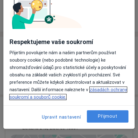
Rezervovat termín
Ceník
Adresy
Názory pacientů
Respektujeme vaše soukromí
Ceník
Přijetím povolujete nám a našim partnerům používat
Informace o službách a cenách nejsou k dispozici
soubory cookie (nebo podobné technologie) ke
Tento specialista ještě nepřidával žádné informace o
shromažďování údajů pro statistické účely a poskytování
svých službách.
obsahu na základě vašich zvyklostí při procházení. Své
preference můžete kdykoli zkontrolovat a aktualizovat v
nastavení. Další informace naleznete v
zásadách ochrany
soukromí a souborů cookie.
Adresa
Přijmout
Upravit nastavení
SAREMA Liberec, s.r.o.
Železná 245,
Liberec
46001