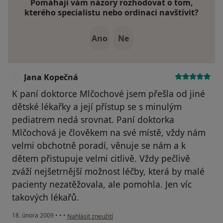
Pomáhají vám názory rozhodovat o tom,
kterého specialistu nebo ordinaci navštívit?
Ano
Ne
Jana Kopečná
J
K paní doktorce Mlčochové jsem přešla od jiné
dětské lékařky a její přístup se s minulým
pediatrem nedá srovnat. Paní doktorka
Mlčochová je člověkem na své místě, vždy nám
velmi obchotně poradí, věnuje se nám a k
dětem přistupuje velmi citlivě. Vždy pečlivě
zváží nejšetrnější možnost léčby, která by malé
pacienty nezatěžovala, ale pomohla. Jen víc
takových lékařů.
podle názoru uživatele Jana Kopečná
18. února 2009
•
•
•
Nahlásit zneužití