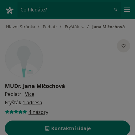
Hla
Co hledáte?
Hlavní Stránka
Pediatr
Fryšták
Jana Mlčochová
Změna města
MUDr.
Jana Mlčochová
o specializacích
Pediatr
·
Více
Fryšták
1 adresa
4 názory
Kontaktní údaje