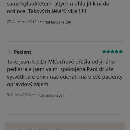
sama byla dítětem, abych mohla jít k ní do
ordince. Takových lékařů více !!!!!
podle názoru uživatele Váš účet byl odstraněn
27. července 2012
•
•
•
Nahlásit zneužití
Pacient
Také jsem k p.Dr Mlčochové přešla od jiného
pediatra a jsem velmi spokojená.Paní dr vše
vysvětlí ,ale umí i naslouchat, má o své pacienty
opravdový zájem.
podle názoru uživatele Pacient
9. června 2010
•
•
•
Nahlásit zneužití