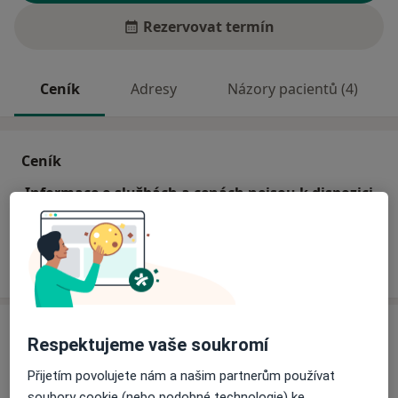
Rezervovat termín
Ceník
Adresy
Názory pacientů (4)
Ceník
Informace o službách a cenách nejsou k dispozici
Tento specialista ještě nepřidával žádné informace o
svých službách.
Adresa
Respektujeme vaše soukromí
Praktická lékařka pro děti a dorost
Přijetím povolujete nám a našim partnerům používat
Komenského 5,
Fryšták
76316
soubory cookie (nebo podobné technologie) ke