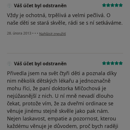
Váš účet byl odstraněn
Vždy je ochotná, trpělivá a velmi pečlivá. O
naše děti se stará skvěle, rádi se s ní setkáváme.
podle názoru uživatele Váš účet byl odstraněn
28. února 2013
•
•
•
Nahlásit zneužití
Váš účet byl odstraněn
Přivedla jsem na svět čtyři děti a poznala díky
nim několik dětských lékařu a jednoznačně
mohu říci, že paní doktorka Mlčochová je
nejúžasnější z nich. U ní mně nevadí dlouho
čekat, protože vím, že za dveřmi ordinace se
věnuje jinému stejně skvěle jako pak nám.
Nejen laskavost, empatie a pozornost, kterou
každému věnuje je důvodem, proč bych raději