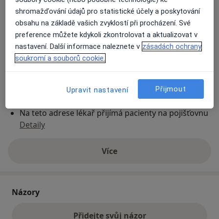
shromažďování údajů pro statistické účely a poskytování
obsahu na základě vašich zvyklostí při procházení. Své
Přiblížit mapu
se otevře v nové záložce
preference můžete kdykoli zkontrolovat a aktualizovat v
nastavení. Další informace naleznete v
zásadách ochrany
Dostupnost
Na této adrese online kalendář není aktivní
soukromí a souborů cookie.
Co mám v takové situaci udělat?
Přijmout
Upravit nastavení
Způsoby platby (soukromé návštěvy)
Na teto adrese lékař přijímá pacienty na pojišťovnu
Detaily
Více
o adrese
Názory
Přidejte svůj názor