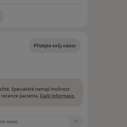
adrese
Přidejte svůj názor
žité. Specialisté nemají možnost
Další informace o názor
 recenze pacienta.
Další informace.
zorech