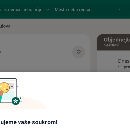
ace, nemoc nebo příjmení
Město nebo region
ulova
Objednejt
Neaktivní
a
izacích
Dnes
6 Srpen
Tento 
Rezervovat termín
Názory pacientů (2)
ujeme vaše soukromí