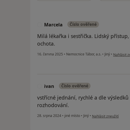
Marcela
Číslo ověřené
M
Milá lékařka i sestřička. Lidský příst
ochota.
podle názo
16. června 2025
•
Nemocnice Tábor, a.s.
•
Jiný
•
Nahlásit z
ivan
Číslo ověřené
I
vstřícné jednání, rychlé a dle výsledků
rozhodování.
podle názoru uživatele 
28. srpna 2024
•
jiné místo
•
Jiný
•
Nahlásit zneužití