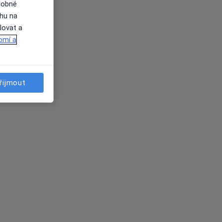
dobné
ahu na
lovat a
omí a
řijmout