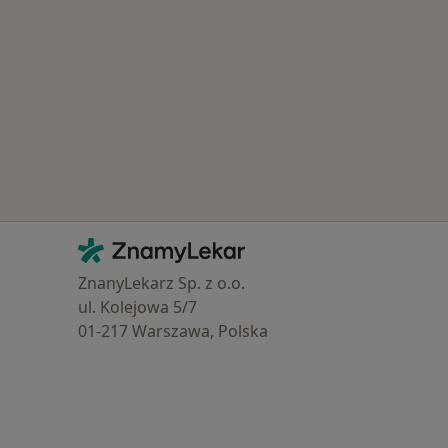
Kontakt
ZnamyLekar - Hlavní stránka
ZnanyLekarz Sp. z o.o.
ul. Kolejowa 5/7
01-217 Warszawa, Polska