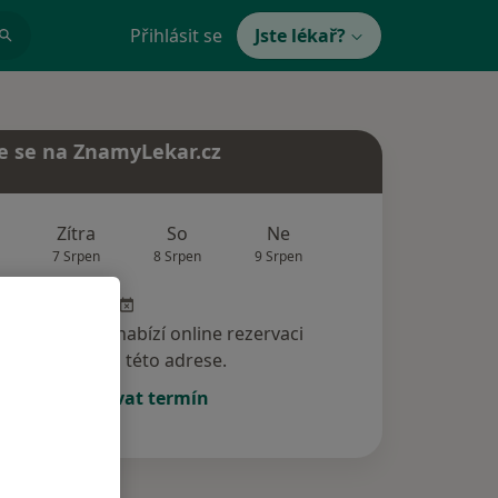
Přihlásit se
Jste lékař?
e se na ZnamyLekar.cz
Zítra
So
Ne
Po
Út
7 Srpen
8 Srpen
9 Srpen
10 Srpen
11 Srp
specialista nenabízí online rezervaci
termínu na této adrese.
Rezervovat termín