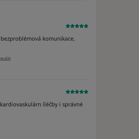
up, bezproblémová komunikace,
ru uživatele Marcela
neužití
 kardiovaskulárn íléčby i správné
ivan