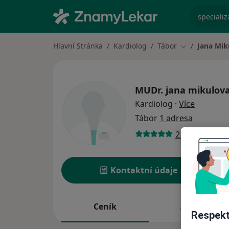
specializ
Hlavní Stránka
Kardiolog
Tábor
Jana Mik
Změna města
MUDr.
jana mikulov
o special
Kardiolog
·
Více
Tábor
1 adresa
2 názory
Kontaktní údaje
Ceník
Adresy
Respekt