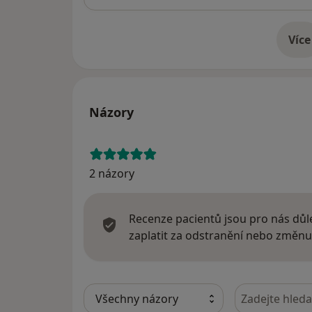
Více
o 
Názory
2 názory
Recenze pacientů jsou pro nás důle
zaplatit za odstranění nebo změnu
Hledejte v ná