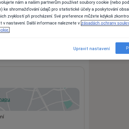
ovolujete nám a našim partnerům používat soubory cookie (nebo po
e) ke shromažďování údajů pro statistické účely a poskytování obs
ich zvyklostí při procházení. Své preference můžete kdykoli zkontro
ách nejsou k dispozici
t v nastavení. Další informace naleznete v
zásadách ochrany soukr
ádné informace o svých službách.
okie.
P
Upravit nastavení
 mapu
 otevře v nové záložce
ní