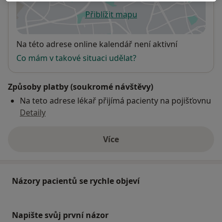
Přiblížit mapu
se otevře v nové záložce
Dostupnost
Na této adrese online kalendář není aktivní
Co mám v takové situaci udělat?
Způsoby platby (soukromé návštěvy)
Na teto adrese lékař přijímá pacienty na pojišťovnu
Detaily
Více
o adrese
Názory pacientů se rychle objeví
Napište svůj první názor