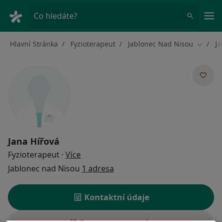
Hla
Co hledáte?
Hlavní Stránka
Fyzioterapeut
Jablonec Nad Nisou
J
Změna 
Jana Hířová
o specializacích
Fyzioterapeut
·
Více
Jablonec nad Nisou
1 adresa
Kontaktní údaje