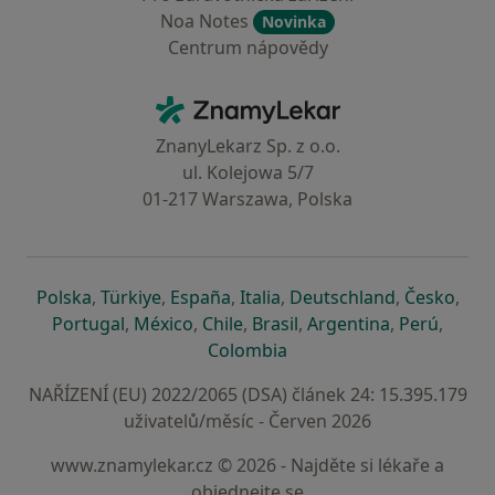
Noa Notes
Novinka
Centrum nápovědy
Kontakt
ZnamyLekar - Hlavní stránka
ZnanyLekarz Sp. z o.o.
ul. Kolejowa 5/7
01-217 Warszawa, Polska
se otevře v nové záložce
se otevře v nové záložce
se otevře v nové záložce
se otevře v nové záložce
se otevře v 
se o
Polska
,
Türkiye
,
España
,
Italia
,
Deutschland
,
Česko
,
se otevře v nové záložce
se otevře v nové záložce
se otevře v nové záložce
se otevře v nové záložc
se otevře v 
se ote
Portugal
,
México
,
Chile
,
Brasil
,
Argentina
,
Perú
,
se otevře v nové záložce
Colombia
NAŘÍZENÍ (EU) 2022/2065 (DSA) článek 24: 15.395.179
uživatelů/měsíc - Červen 2026
www.znamylekar.cz © 2026 - Najděte si lékaře a
objednejte se