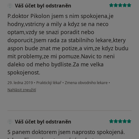
Váš účet byl odstraněn
P.doktor Pikolon jsem s nim spokojena,je
hodny,vstricny a mily a kdyz se na neco
optam,vzdy se snazi poradit nebo
doporucit.Jsem rada za stabilniho lekare,ktery
aspon bude znat me potize,a vim,ze kdyz budu
mit problemy,ze mi pomuze.Navic to neni
daleko od meho bydliste.Za me velka
spokojenost.
29. ledna 2019
•
Praktický lékař
•
Zmena obvodniho lekare
•
podle názoru uživatele Váš účet byl odstraněn
Nahlásit zneužití
Váš účet byl odstraněn
S panem doktorem jsem naprosto spokojená.