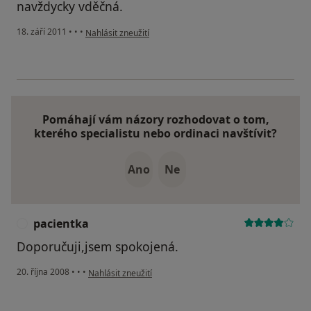
navždycky vděčná.
podle názoru uživatele Pacient
18. září 2011
•
•
•
Nahlásit zneužití
Pomáhají vám názory rozhodovat o tom,
kterého specialistu nebo ordinaci navštívit?
Ano
Ne
pacientka
P
Doporučuji,jsem spokojená.
podle názoru uživatele pacientka
20. října 2008
•
•
•
Nahlásit zneužití