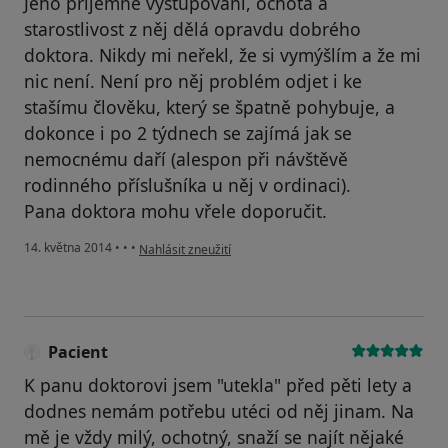
Jeho příjemné vystupování, ochota a
starostlivost z něj dělá opravdu dobrého
doktora. Nikdy mi neřekl, že si vymýšlím a že mi
nic není. Není pro něj problém odjet i ke
stašímu člověku, který se špatně pohybuje, a
dokonce i po 2 týdnech se zajímá jak se
nemocnému daří (alespon při návštěvě
rodinného příslušníka u něj v ordinaci).
Pana doktora mohu vřele doporučit.
podle názoru uživatele Váš účet byl odstraněn
14. května 2014
•
•
•
Nahlásit zneužití
Pacient
K panu doktorovi jsem "utekla" před pěti lety a
dodnes nemám potřebu utéci od něj jinam. Na
mě je vždy milý, ochotný, snaží se najít nějaké