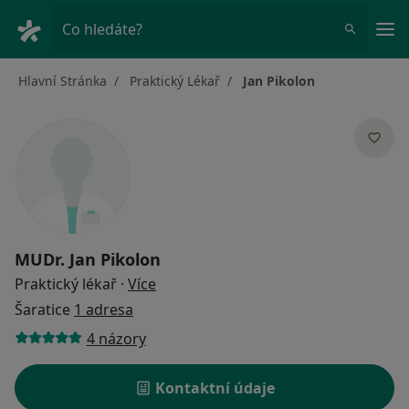
Hla
Co hledáte?
Hlavní Stránka
Praktický Lékař
Jan Pikolon
MUDr.
Jan Pikolon
o specializacích
Praktický lékař
·
Více
Šaratice
1 adresa
4 názory
Kontaktní údaje