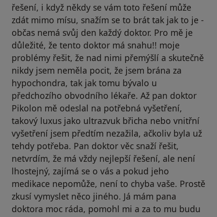
řešení, i když někdy se vám toto řešení může
zdát mimo mísu, snažím se to brát tak jak to je -
občas nemá svůj den každý doktor. Pro mě je
důležité, že tento doktor má snahu!! moje
problémy řešit, že nad nimi přemýšlí a skutečně
nikdy jsem neměla pocit, že jsem brána za
hypochondra, tak jak tomu bývalo u
předchozího obvodního lékaře. Až pan doktor
Pikolon mě odeslal na potřebná vyšetření,
takový luxus jako ultrazvuk břicha nebo vnitřní
vyšetření jsem předtím nezažila, ačkoliv byla už
tehdy potřeba. Pan doktor věc snaží řešit,
netvrdím, že má vždy nejlepší řešení, ale není
lhostejný, zajímá se o vás a pokud jeho
medikace nepomůže, není to chyba vaše. Prostě
zkusí vymyslet něco jiného. Já mám pana
doktora moc ráda, pomohl mi a za to mu budu