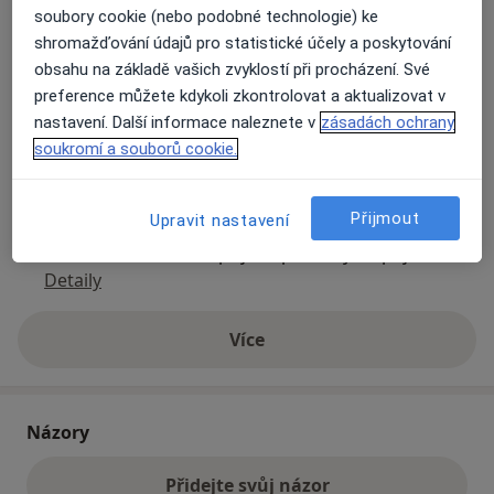
soubory cookie (nebo podobné technologie) ke
shromažďování údajů pro statistické účely a poskytování
Přiblížit mapu
obsahu na základě vašich zvyklostí při procházení. Své
se otevře v nové záložce
preference můžete kdykoli zkontrolovat a aktualizovat v
Dostupnost
nastavení. Další informace naleznete v
zásadách ochrany
Na této adrese online kalendář není aktivní
soukromí a souborů cookie.
Co mám v takové situaci udělat?
Přijmout
Způsoby platby (soukromé návštěvy)
Upravit nastavení
Na teto adrese lékař přijímá pacienty na pojišťovnu
Detaily
Více
o adrese
Názory
Přidejte svůj názor