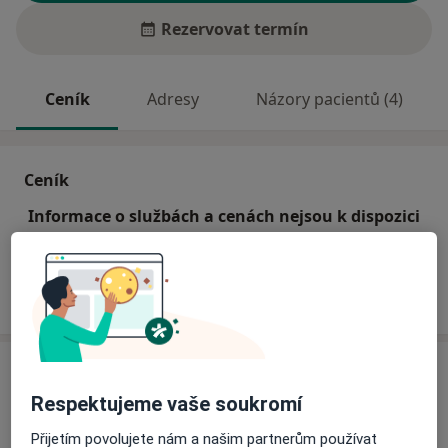
Rezervovat termín
Ceník
Adresy
Názory pacientů (4)
Ceník
Informace o službách a cenách nejsou k dispozici
Tento specialista ještě nepřidával žádné informace o
svých službách.
Adresa
Respektujeme vaše soukromí
Praktický lékař
Přijetím povolujete nám a našim partnerům používat
č.d. 83,
Šaratice 68352