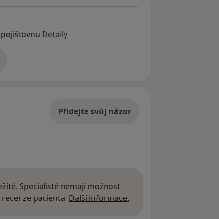
 pojišťovnu
Detaily
adrese
Přidejte svůj názor
žité. Specialisté nemají možnost
Další informace o názor
 recenze pacienta.
Další informace.