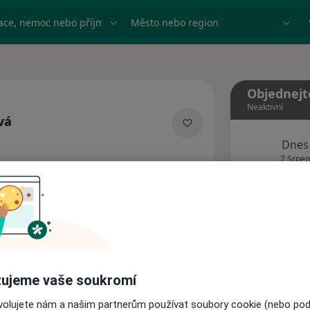
ace, nemoc nebo příjmení
Město nebo region
Objednejt
Neaktivní
vá
acích
Dnes
7 Srpen
Tento 
Rezervovat termín
Názory pacientů (1)
ujeme vaše soukromí
ovolujete nám a našim partnerům používat soubory cookie (nebo po