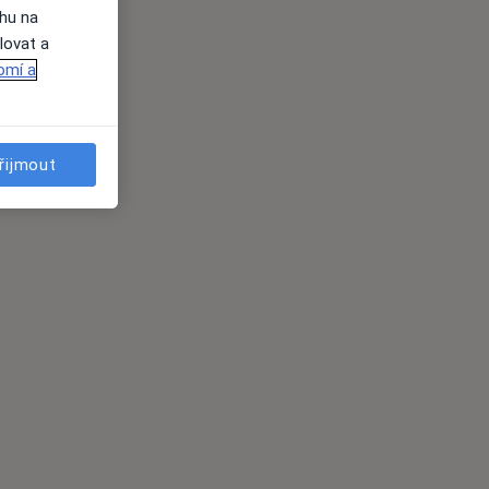
ahu na
lovat a
omí a
řijmout