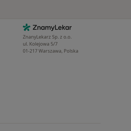
Kontakt
ZnamyLekar - Hlavní stránka
ZnanyLekarz Sp. z o.o.
ul. Kolejowa 5/7
01-217 Warszawa, Polska