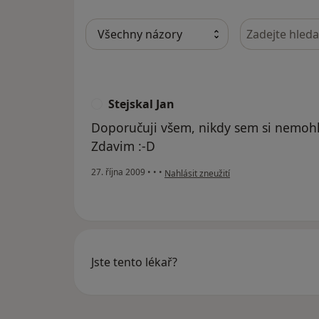
Hledejte v ná
Stejskal Jan
S
Doporučuji všem, nikdy sem si nemohl 
Zdavim :-D
podle názoru uživatele Stejskal Jan
27. října 2009
•
•
•
Nahlásit zneužití
Jste tento lékař?