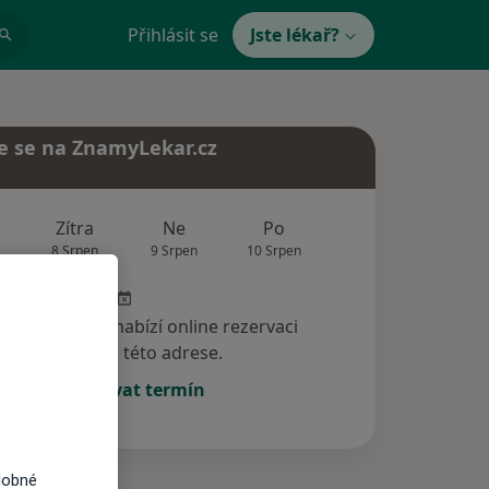
Přihlásit se
Jste lékař?
e se na ZnamyLekar.cz
Zítra
Ne
Po
Út
St
8 Srpen
9 Srpen
10 Srpen
11 Srpen
12 Srp
specialista nenabízí online rezervaci
termínu na této adrese.
Rezervovat termín
dobné