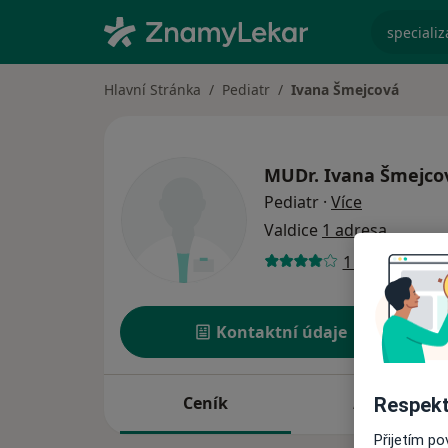
specializ
Hlavní Stránka
Pediatr
Ivana Šmejcová
MUDr.
Ivana Šmejco
o specializ
Pediatr
·
Více
Valdice
1 adresa
1 názor
Kontaktní údaje
Ceník
Adresy
Respekt
Přijetím p