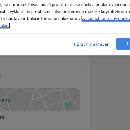
e) ke shromažďování údajů pro statistické účely a poskytování obs
ich zvyklostí při procházení. Své preference můžete kdykoli zkontro
t v nastavení. Další informace naleznete v
zásadách ochrany soukr
ách nejsou k dispozici
okie.
ádné informace o svých službách.
P
Upravit nastavení
t
 mapu
 otevře v nové záložce
ní