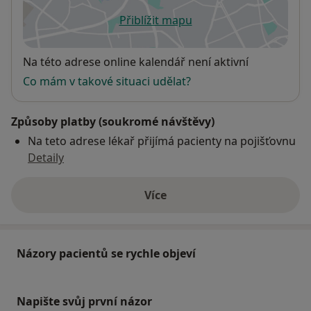
Přiblížit mapu
se otevře v nové záložce
Dostupnost
Na této adrese online kalendář není aktivní
Co mám v takové situaci udělat?
Způsoby platby (soukromé návštěvy)
Na teto adrese lékař přijímá pacienty na pojišťovnu
Detaily
Více
o adrese
Názory pacientů se rychle objeví
Napište svůj první názor