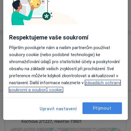
Rezervovat termín
Ceník
Adresy
Názory pacientů
Respektujeme vaše soukromí
Ceník
Přijetím povolujete nám a našim partnerům používat
soubory cookie (nebo podobné technologie) ke
Informace o službách a cenách nejsou k dispozici
shromažďování údajů pro statistické účely a poskytování
Tento specialista ještě nepřidával žádné informace o
obsahu na základě vašich zvyklostí při procházení. Své
svých službách.
preference můžete kdykoli zkontrolovat a aktualizovat v
nastavení. Další informace naleznete v
zásadách ochrany
soukromí a souborů cookie.
Adresa
Přijmout
Upravit nastavení
Zařízení klinické logopedie
Kochova 2/1227,
Havířov
73601