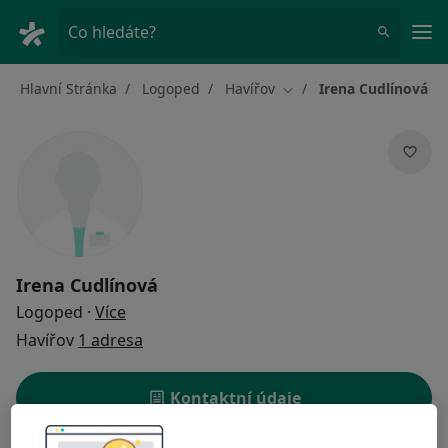
Hla
Co hledáte?
Hlavní Stránka
Logoped
Havířov
Irena Cudlínová
Změna města
Irena Cudlínová
o specializacích
Logoped
·
Více
Havířov
1 adresa
Kontaktní údaje