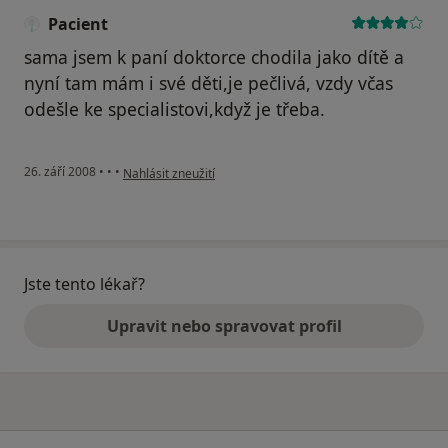
Pacient
sama jsem k paní doktorce chodila jako dítě a
nyní tam mám i své děti,je pečlivá, vzdy včas
odešle ke specialistovi,když je třeba.
podle názoru uživatele Pacient
26. září 2008
•
•
•
Nahlásit zneužití
Jste tento lékař?
Upravit nebo spravovat profil