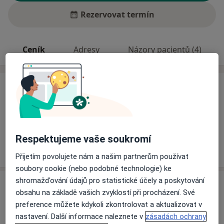
Rezervovat termín
Ceník
Adresy
Názory pacientů (4)
Ceník
Informace o službách a cenách nejsou k dispozici
Tento specialista ještě nepřidával žádné informace o
svých službách.
Respektujeme vaše soukromí
Přijetím povolujete nám a našim partnerům používat
soubory cookie (nebo podobné technologie) ke
shromažďování údajů pro statistické účely a poskytování
Adresa
obsahu na základě vašich zvyklostí při procházení. Své
preference můžete kdykoli zkontrolovat a aktualizovat v
Praktická lékařka dětí a dorostu
nastavení. Další informace naleznete v
zásadách ochrany
Mikuláše Střely 420,
Krucemburk 58266