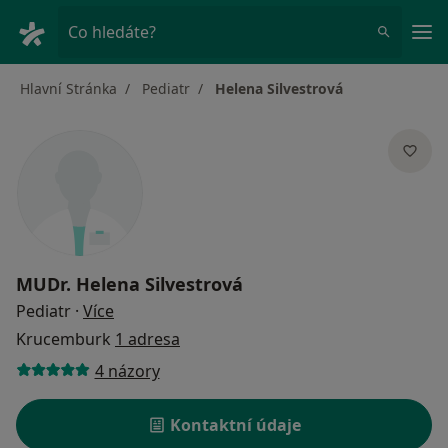
Hla
Co hledáte?
Hlavní Stránka
Pediatr
Helena Silvestrová
MUDr.
Helena Silvestrová
o specializacích
Pediatr
·
Více
Krucemburk
1 adresa
4 názory
Kontaktní údaje