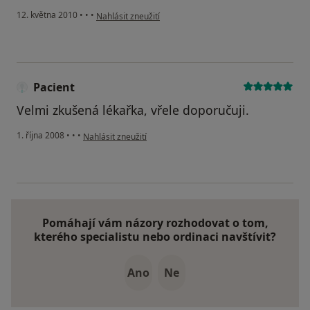
podle názoru uživatele Váš účet byl odstraněn
12. května 2010
•
•
•
Nahlásit zneužití
Pacient
Velmi zkušená lékařka, vřele doporučuji.
podle názoru uživatele Pacient
1. října 2008
•
•
•
Nahlásit zneužití
Pomáhají vám názory rozhodovat o tom,
kterého specialistu nebo ordinaci navštívit?
Ano
Ne