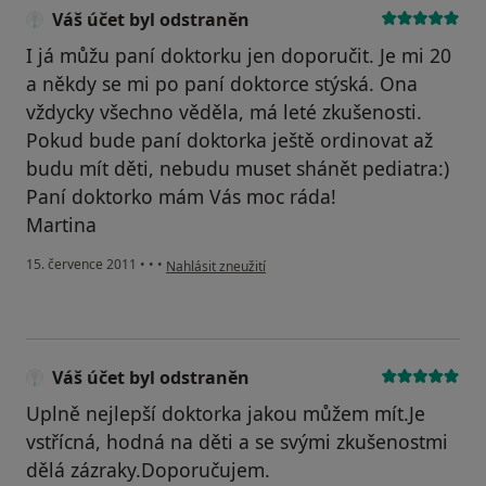
Váš účet byl odstraněn
I já můžu paní doktorku jen doporučit. Je mi 20
a někdy se mi po paní doktorce stýská. Ona
vždycky všechno věděla, má leté zkušenosti.
Pokud bude paní doktorka ještě ordinovat až
budu mít děti, nebudu muset shánět pediatra:)
Paní doktorko mám Vás moc ráda!
Martina
podle názoru uživatele Váš účet byl odstraněn
15. července 2011
•
•
•
Nahlásit zneužití
Váš účet byl odstraněn
Uplně nejlepší doktorka jakou můžem mít.Je
vstřícná, hodná na děti a se svými zkušenostmi
dělá zázraky.Doporučujem.