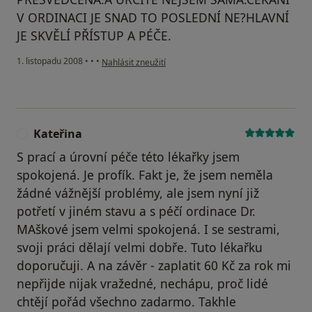
V ORDINACI JE SNAD TO POSLEDNÍ NE?HLAVNÍ
JE SKVĚLÍ PŘÍSTUP A PÉČE.
podle názoru uživatele A.V.............
1. listopadu 2008
•
•
•
Nahlásit zneužití
Kateřina
K
S prací a úrovní péče této lékařky jsem
spokojená. Je profík. Fakt je, že jsem neměla
žádné vážnější problémy, ale jsem nyní již
potřetí v jiném stavu a s péčí ordinace Dr.
MAškové jsem velmi spokojená. I se sestrami,
svoji práci dělají velmi dobře. Tuto lékařku
doporučuji. A na závěr - zaplatit 60 Kč za rok mi
nepřijde nijak vražedné, nechápu, proč lidé
chtějí pořád všechno zadarmo. Takhle