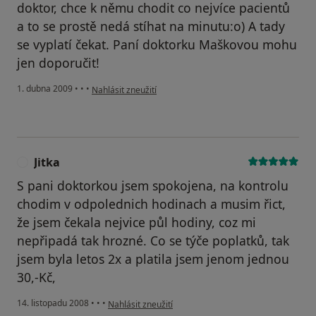
doktor, chce k němu chodit co nejvíce pacientů
a to se prostě nedá stíhat na minutu:o) A tady
se vyplatí čekat. Paní doktorku Maškovou mohu
jen doporučit!
podle názoru uživatele Iva
1. dubna 2009
•
•
•
Nahlásit zneužití
Jitka
J
S pani doktorkou jsem spokojena, na kontrolu
chodim v odpolednich hodinach a musim řict,
že jsem čekala nejvice půl hodiny, coz mi
nepřipadá tak hrozné. Co se týče poplatků, tak
jsem byla letos 2x a platila jsem jenom jednou
30,-Kč,
podle názoru uživatele Jitka
14. listopadu 2008
•
•
•
Nahlásit zneužití