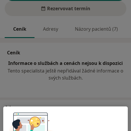
Rezervovat termín
Ceník
Adresy
Názory pacientů (7)
Ceník
Informace o službách a cenách nejsou k dispozici
Tento specialista ještě nepřidával žádné informace o
svých službách.
Adresa
Ženská lékařka
č.d. 310,
Nové Veselí 59214