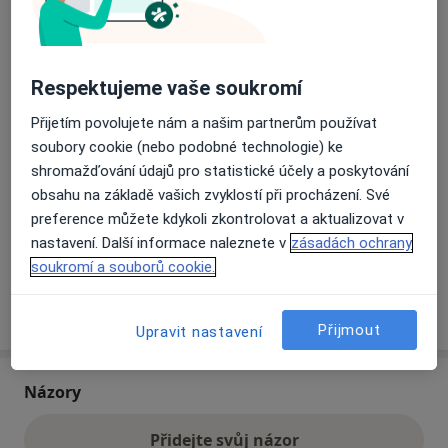
Přiblížit mapu
se otevře v nové záložce
Respektujeme vaše soukromí
Dostupnost
Na této adrese online kalendář není aktivní
Přijetím povolujete nám a našim partnerům používat
Co mám v takové situaci udělat?
soubory cookie (nebo podobné technologie) ke
shromažďování údajů pro statistické účely a poskytování
obsahu na základě vašich zvyklostí při procházení. Své
Způsoby platby (soukromé návštěvy)
preference můžete kdykoli zkontrolovat a aktualizovat v
Na teto adrese lékař přijímá pacienty na pojišťovnu
nastavení. Další informace naleznete v
zásadách ochrany
Detaily
soukromí a souborů cookie.
Více
o adrese
Přijmout
Upravit nastavení
Názory
Přidejte svůj názor