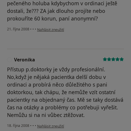
pečeného holuba kdybychom v ordinaci ještě
dostali, že??? ZA jak dlouho projíte nebo
prokouříte 60 korun, paní anonymní?
podle názoru uživatele Kateřina
21. října 2008
•
•
•
Nahlásit zneužití
Veronika
V
Přístup p.doktorky je vždy profesionální.
No,když je nějaká pacientka delší dobu v
ordinaci a probírá něco důležitého s pani
doktorkou, tak chápu, že nemůže vzít ostatní
pacientky na objednaný čas. Mě se taky dostává
čas na otázky a problémy co potřebuji vyřešit.
Nemůžu si na ni vůbec ztěžovat.
podle názoru uživatele Veronika
18. října 2008
•
•
•
Nahlásit zneužití