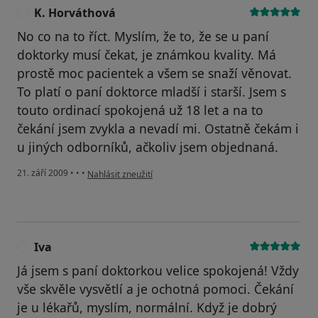
K. Horváthová
K
No co na to říct. Myslím, že to, že se u paní
doktorky musí čekat, je známkou kvality. Má
prostě moc pacientek a všem se snaží věnovat.
To platí o paní doktorce mladší i starší. Jsem s
touto ordinací spokojená už 18 let a na to
čekání jsem zvykla a nevadí mi. Ostatně čekám i
u jiných odborníků, ačkoliv jsem objednaná.
podle názoru uživatele K. Horváthová
21. září 2009
•
•
•
Nahlásit zneužití
Iva
I
Já jsem s paní doktorkou velice spokojená! Vždy
vše skvěle vysvětlí a je ochotná pomoci. Čekání
je u lékařů, myslím, normální. Když je dobrý