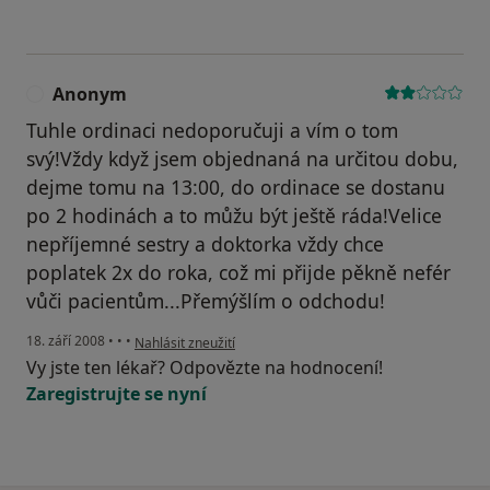
Anonym
A
Tuhle ordinaci nedoporučuji a vím o tom
svý!Vždy když jsem objednaná na určitou dobu,
dejme tomu na 13:00, do ordinace se dostanu
po 2 hodinách a to můžu být ještě ráda!Velice
nepříjemné sestry a doktorka vždy chce
poplatek 2x do roka, což mi přijde pěkně nefér
vůči pacientům...Přemýšlím o odchodu!
podle názoru uživatele Anonym
18. září 2008
•
•
•
Nahlásit zneužití
Vy jste ten lékař? Odpovězte na hodnocení!
Zaregistrujte se nyní