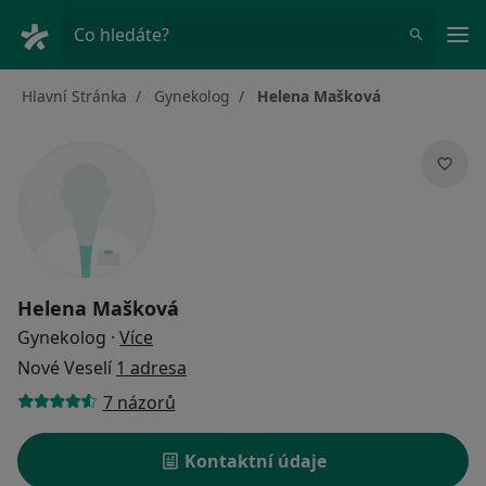
Hla
Co hledáte?
Hlavní Stránka
Gynekolog
Helena Mašková
Helena Mašková
o specializacích
Gynekolog
·
Více
Nové Veselí
1 adresa
7 názorů
Kontaktní údaje