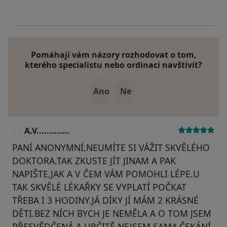
Pomáhají vám názory rozhodovat o tom,
kterého specialistu nebo ordinaci navštívit?
Ano
Ne
A.V.............
A
PANÍ ANONYMNÍ,NEUMÍTE SI VÁŽIT SKVĚLÉHO
DOKTORA.TAK ZKUSTE JÍT JINAM A PAK
NAPIŠTE,JAK A V ČEM VÁM POMOHLI LÉPE.U
TAK SKVĚLÉ LÉKAŘKY SE VYPLATÍ POČKAT
TŘEBA I 3 HODINY.JÁ DÍKY JÍ MÁM 2 KRÁSNÉ
DĚTI.BEZ NÍCH BYCH JE NEMĚLA A O TOM JSEM
PŘESVĚDČENÁ.A URČITĚ NEJSEM SAMA.ČEKÁNÍ