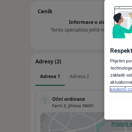
Ceník
Informace o službách a cen
Tento specialista ještě nepřidával ž
Respekt
Adresy (2)
Přijetím p
technologi
základě vaš
Adresa 1
Adresa 2
aktualizova
souborů co
Oční ordinace
Farní 3,
Jihlava
58601
Přiblížit
se