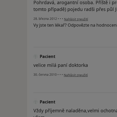
Pohrdavá, arogantní osoba. Příště i pro
tomto případě) pojedu radši přes půl Ji
podle názoru uživatele Váš účet byl 
28. března 2012
•
•
•
Nahlásit zneužití
Vy jste ten lékař? Odpovězte na hodnocen
Pacient
velice milá paní doktorka
podle názoru uživatele Pacient
30. června 2010
•
•
•
Nahlásit zneužití
Pacient
Vždy příjemně naladěna,velmi ochotná