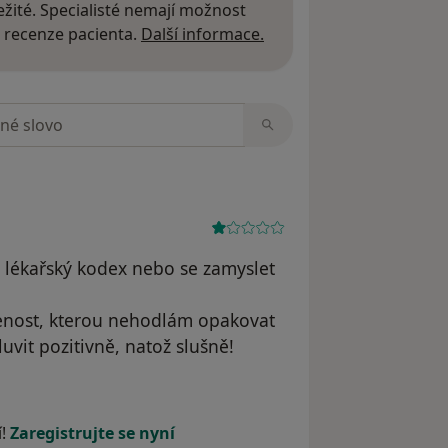
žité. Specialisté nemají možnost
Další informace o názor
 recenze pacienta.
Další informace.
zorech
 lékařský kodex nebo se zamyslet
enost, kterou nehodlám opakovat
vit pozitivně, natož slušně!
tele Jaroslav Pech
í!
Zaregistrujte se nyní