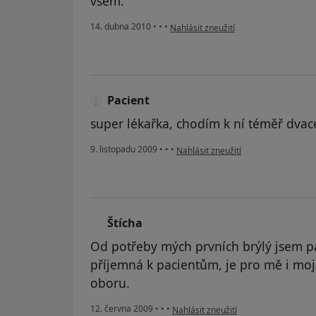
všem.
podle názoru uživatele Pacient
14. dubna 2010
•
•
•
Nahlásit zneužití
Pacient
super lékařka, chodím k ní téměř dvac
podle názoru uživatele Pacient
9. listopadu 2009
•
•
•
Nahlásit zneužití
Štícha
Š
Od potřeby mých prvních brýlý jsem pa
příjemná k pacientům, je pro mě i mo
oboru.
podle názoru uživatele Štícha
12. června 2009
•
•
•
Nahlásit zneužití