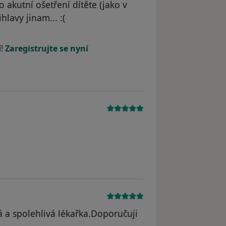
 akutní ošetření dítěte (jako v
hlavy jinam... :(
odstraněn
í!
Zaregistrujte se nyní
 a spolehlivá lékařka.Doporučuji