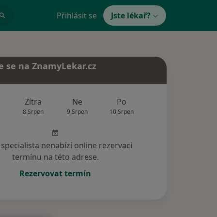
Přihlásit se
Jste lékař?
e se na ZnamyLekar.cz
Zítra
Ne
Po
Út
St
8 Srpen
9 Srpen
10 Srpen
11 Srpen
12 Srp
specialista nenabízí online rezervaci
termínu na této adrese.
Rezervovat termín