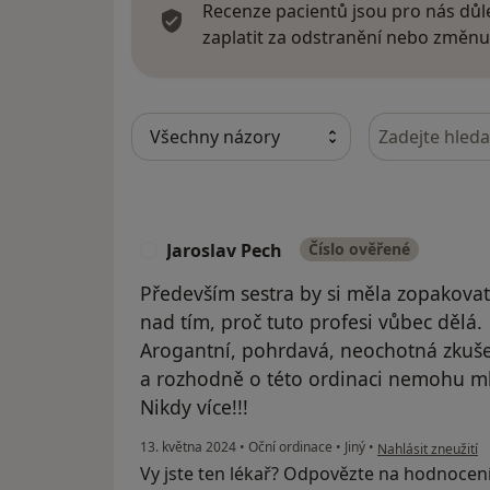
Recenze pacientů jsou pro nás důle
zaplatit za odstranění nebo změnu
Hledejte v ná
Jaroslav Pech
Číslo ověřené
J
Především sestra by si měla zopakovat
nad tím, proč tuto profesi vůbec dělá.
Arogantní, pohrdavá, neochotná zkuš
a rozhodně o této ordinaci nemohu mlu
Nikdy více!!!
podle názoru uživa
13. května 2024
•
Oční ordinace
•
Jiný
•
Nahlásit zneužití
Vy jste ten lékař? Odpovězte na hodnocen