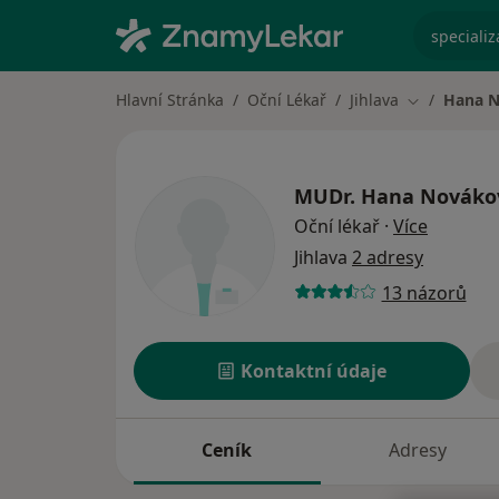
specializ
Hlavní Stránka
Oční Lékař
Jihlava
Hana 
Změna měst
MUDr.
Hana Nováko
o specia
Oční lékař
·
Více
Jihlava
2 adresy
13 názorů
Kontaktní údaje
Ceník
Adresy