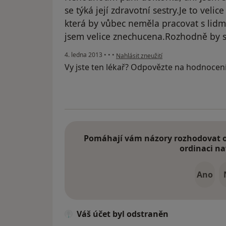
se týká její zdravotní sestry.Je to vel
která by vůbec neměla pracovat s lidm
jsem velice znechucena.Rozhodně by se
podle názoru uživatele Váš účet byl od
4. ledna 2013
•
•
•
Nahlásit zneužití
Vy jste ten lékař? Odpovězte na hodnocen
Pomáhají vám názory rozhodovat o 
ordinaci na
Ano
Váš účet byl odstraněn