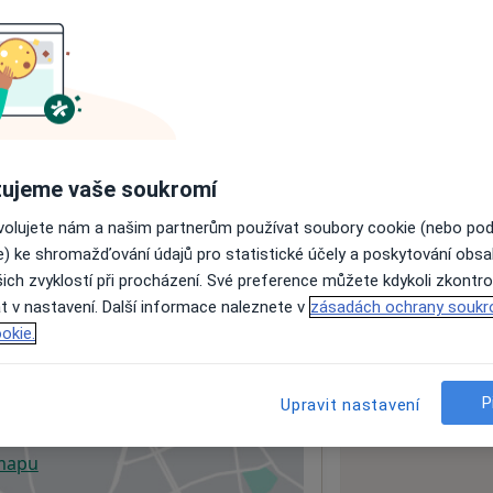
ách nejsou k dispozici
ádné informace o svých službách.
ujeme vaše soukromí
ovolujete nám a našim partnerům používat soubory cookie (nebo po
e) ke shromažďování údajů pro statistické účely a poskytování obs
ich zvyklostí při procházení. Své preference můžete kdykoli zkontro
t v nastavení. Další informace naleznete v
zásadách ochrany soukr
okie.
P
Upravit nastavení
 mapu
 otevře v nové záložce