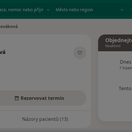
ace, nemoc nebo příjmení
Město nebo region
Nováková
a
Objednejt
Neaktivní
vá
lizacích
Dnes
7 Srpen
Tento 
Rezervovat termín
Názory pacientů (13)