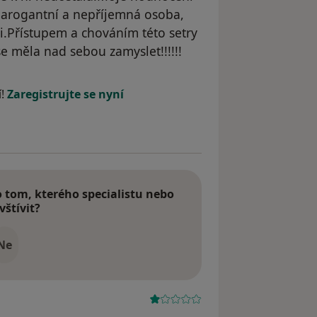
ice arogantní a nepříjemná osoba,
i.Přístupem a chováním této setry
 měla nad sebou zamyslet!!!!!!
straněn
í!
Zaregistrujte se nyní
tom, kterého specialistu nebo
vštívit?
Ne