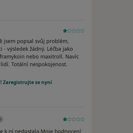
ě jsem popsal svůj problém,
ci - výsledek žádný. Léčba jako
-framykoin nebo maxitroll. Navíc
lidí. Totální nespokojenost.
traněn
í!
Zaregistrujte se nyní
é
e k ní nedostala.Moje hodnocení