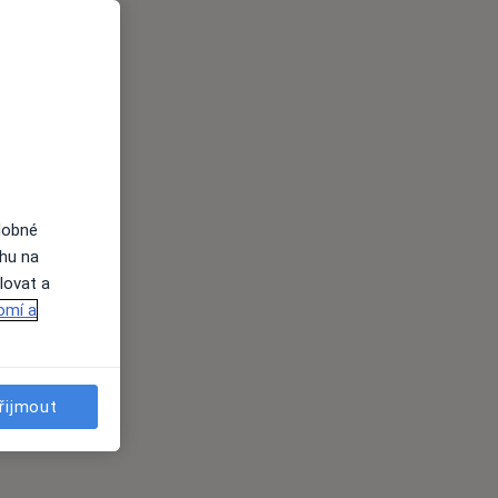
dobné
ahu na
lovat a
omí a
řijmout