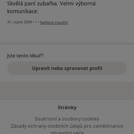
Skvělá paní zubařka. Velmi výborná
komunikace.
podle názoru uživatele Fibich František
31. srpna 2009
•
•
•
Nahlásit zneužití
Jste tento lékař?
Upravit nebo spravovat profil
Stránky
Soukromí a soubory cookies
Zásady ochrany osobních údajů pro zaměstnance
zdravotní péče