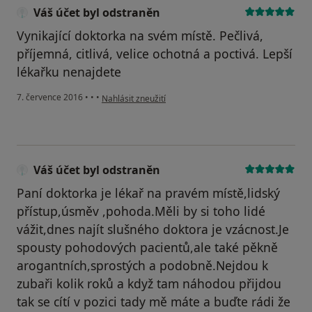
Váš účet byl odstraněn
Vynikající doktorka na svém místě. Pečlivá,
příjemná, citlivá, velice ochotná a poctivá. Lepší
lékařku nenajdete
podle názoru uživatele Váš účet byl odstraněn
7. července 2016
•
•
•
Nahlásit zneužití
Váš účet byl odstraněn
Paní doktorka je lékař na pravém místě,lidský
přístup,úsměv ,pohoda.Měli by si toho lidé
vážit,dnes najít slušného doktora je vzácnost.Je
spousty pohodových pacientů,ale také pěkně
arogantních,sprostých a podobně.Nejdou k
zubaři kolik roků a když tam náhodou přijdou
tak se cítí v pozici tady mě máte a buďte rádi že