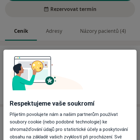
Rezervovat termín
Ceník
Adresy
Názory pacientů (4)
Ceník
Informace o službách a cenách nejsou k dispozici
Tento specialista ještě nepřidával žádné informace o
svých službách.
Respektujeme vaše soukromí
Přijetím povolujete nám a našim partnerům používat
Adresa
soubory cookie (nebo podobné technologie) ke
shromažďování údajů pro statistické účely a poskytování
Praktický lékař stomatolog
obsahu na základě vašich zvyklostí při procházení. Své
č.d. 89,
Olšany 78962