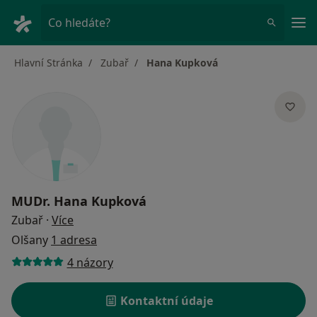
Hla
Co hledáte?
Hlavní Stránka
Zubař
Hana Kupková
MUDr.
Hana Kupková
o specializacích
Zubař
·
Více
Olšany
1 adresa
4 názory
Kontaktní údaje