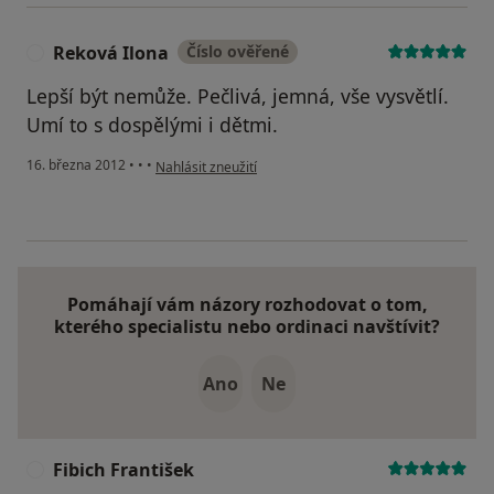
Reková Ilona
Číslo ověřené
R
Lepší být nemůže. Pečlivá, jemná, vše vysvětlí.
Umí to s dospělými i dětmi.
podle názoru uživatele Reková Ilona
16. března 2012
•
•
•
Nahlásit zneužití
Pomáhají vám názory rozhodovat o tom,
kterého specialistu nebo ordinaci navštívit?
Ano
Ne
Fibich František
F