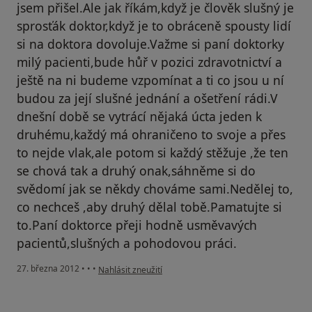
jsem přišel.Ale jak říkám,když je člověk slušný je
sprosťák doktor,když je to obráceně spousty lidí
si na doktora dovoluje.Važme si paní doktorky
milý pacienti,bude hůř v pozici zdravotnictví a
ještě na ni budeme vzpomínat a ti co jsou u ní
budou za její slušné jednání a ošetření rádi.V
dnešní době se vytrácí nějaká úcta jeden k
druhému,každý má ohraničeno to svoje a přes
to nejde vlak,ale potom si každý stěžuje ,že ten
se chová tak a druhý onak,sáhněme si do
svědomí jak se někdy chováme sami.Nedělej to,
co nechceš ,aby druhý dělal tobě.Pamatujte si
to.Paní doktorce přeji hodně usměvavých
pacientů,slušných a pohodovou práci.
podle názoru uživatele Váš účet byl odstraněn
27. března 2012
•
•
•
Nahlásit zneužití