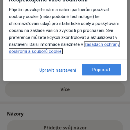
Přijetím povolujete nám a našim partnerům používat
Přiblížit mapu
soubory cookie (nebo podobné technologie) ke
se otevře v nové záložce
shromažďování údajů pro statistické účely a poskytování
obsahu na základě vašich zvyklostí při procházení. Své
Dostupnost
Na této adrese online kalendář není aktivní
preference můžete kdykoli zkontrolovat a aktualizovat v
Co mám v takové situaci udělat?
nastavení. Další informace naleznete v
zásadách ochrany
soukromí a souborů cookie.
Způsoby platby (soukromé návštěvy)
Na teto adrese lékař přijímá pacienty na pojišťovnu
Přijmout
Upravit nastavení
Detaily
Více
o adrese
Názory
Přidejte svůj názor