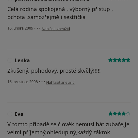
Celá rodina spokojená , výborný přístup ,
ochota ,samozřejmě i sestřička
podle názoru uživatele pacient ze Strakonic s rodinou
16. února 2009
•
•
•
Nahlásit zneužití
Lenka
L
Zkušený, pohodový, prostě skvělý!!!!!
podle názoru uživatele Lenka
16. prosince 2008
•
•
•
Nahlásit zneužití
Eva
E
V tomto případě se člověk nemusí bát zubaře,je
velmi příjemný,ohleduplný,každý zákrok