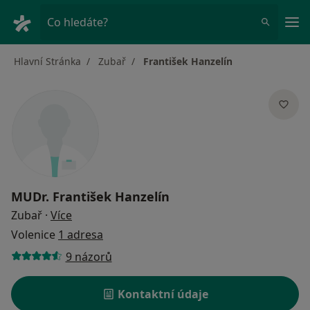
Hla
Co hledáte?
Hlavní Stránka
Zubař
František Hanzelín
MUDr.
František Hanzelín
o specializacích
Zubař
·
Více
Volenice
1 adresa
9 názorů
Kontaktní údaje