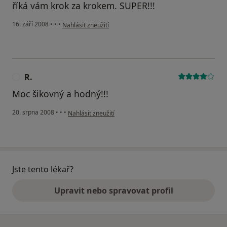
říká vám krok za krokem. SUPER!!!
podle názoru uživatele Renáta Dolanská
16. září 2008
•
•
•
Nahlásit zneužití
R.
R
Moc šikovný a hodný!!!
podle názoru uživatele R.
20. srpna 2008
•
•
•
Nahlásit zneužití
Jste tento lékař?
Upravit nebo spravovat profil