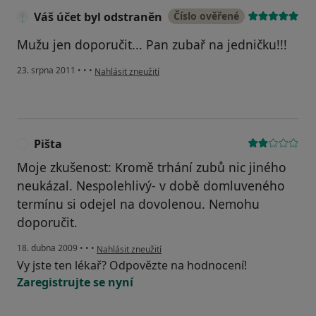
Váš účet byl odstraněn
Číslo ověřené
Mužu jen doporučit... Pan zubař na jedničku!!!
podle názoru uživatele Váš účet byl odstraněn
23. srpna 2011
•
•
•
Nahlásit zneužití
Pišta
P
Moje zkušenost: Kromě trhání zubů nic jiného
neukázal. Nespolehlivý- v době domluveného
termínu si odejel na dovolenou. Nemohu
doporučit.
podle názoru uživatele Pišta
18. dubna 2009
•
•
•
Nahlásit zneužití
Vy jste ten lékař? Odpovězte na hodnocení!
Zaregistrujte se nyní