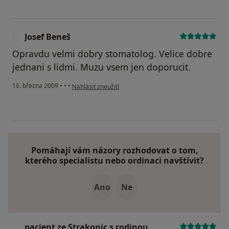
Josef Beneš
J
Opravdu velmi dobry stomatolog. Velice dobre
jednani s lidmi. Muzu vsem jen doporucit.
podle názoru uživatele Josef Beneš
16. března 2009
•
•
•
Nahlásit zneužití
Pomáhají vám názory rozhodovat o tom,
kterého specialistu nebo ordinaci navštívit?
Ano
Ne
pacient ze Strakonic s rodinou
P