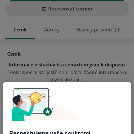
Rezervovat termín
Ceník
Adresy
Názory pacientů (9)
Ceník
Informace o službách a cenách nejsou k dispozici
Tento specialista ještě nepřidával žádné informace o
svých službách.
Adresa
Soukromá ordinace stomatologa
Volenice 41,
Volenice 38716
Respektujeme vaše soukromí