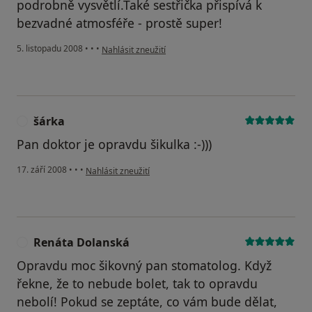
podrobně vysvětlí.Také sestřička přispívá k
bezvadné atmosféře - prostě super!
podle názoru uživatele Eva
5. listopadu 2008
•
•
•
Nahlásit zneužití
šárka
Š
Pan doktor je opravdu šikulka :-)))
podle názoru uživatele šárka
17. září 2008
•
•
•
Nahlásit zneužití
Renáta Dolanská
R
Opravdu moc šikovný pan stomatolog. Když
řekne, že to nebude bolet, tak to opravdu
nebolí! Pokud se zeptáte, co vám bude dělat,