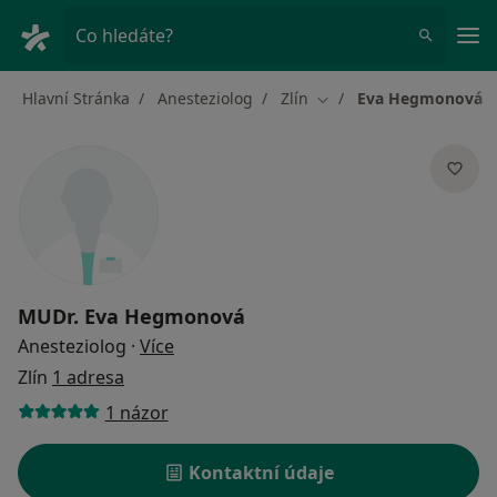
Hla
Co hledáte?
Hlavní Stránka
Anesteziolog
Zlín
Eva Hegmonová
Změna města
MUDr.
Eva Hegmonová
o specializacích
Anesteziolog
·
Více
Zlín
1 adresa
1 názor
Kontaktní údaje