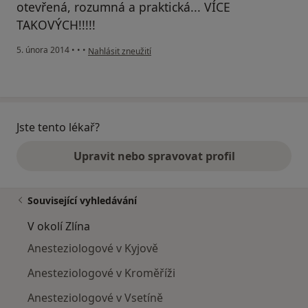
otevřená, rozumná a praktická... VÍCE
TAKOVÝCH!!!!!
podle názoru uživatele Váš účet byl odstraněn
5. února 2014
•
•
•
Nahlásit zneužití
Jste tento lékař?
Upravit nebo spravovat profil
Související vyhledávání
V okolí Zlína
Anesteziologové v Kyjově
Anesteziologové v Kroměříži
Anesteziologové v Vsetíně