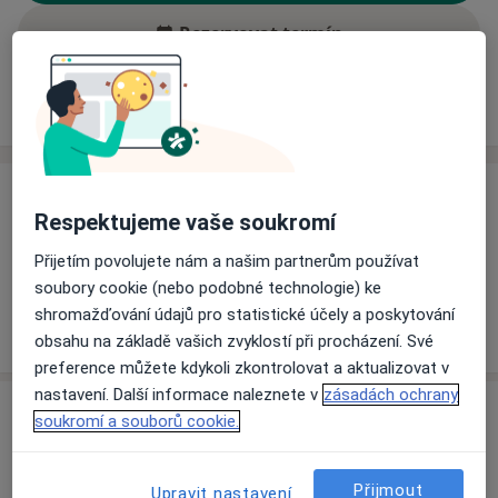
Rezervovat termín
Ceník
Adresy
Názory pacientů (1)
Ceník
Respektujeme vaše soukromí
Informace o službách a cenách nejsou k dispozici
Přijetím povolujete nám a našim partnerům používat
Tento specialista ještě nepřidával žádné informace o
soubory cookie (nebo podobné technologie) ke
svých službách.
shromažďování údajů pro statistické účely a poskytování
obsahu na základě vašich zvyklostí při procházení. Své
preference můžete kdykoli zkontrolovat a aktualizovat v
nastavení. Další informace naleznete v
zásadách ochrany
Adresa
soukromí a souborů cookie.
Centrum pro léčbu bolesti a paliativni
Přijmout
medicínu
Upravit nastavení