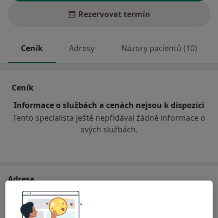
Rezervovat termín
Ceník
Adresy
Názory pacientů (10)
Ceník
Informace o službách a cenách nejsou k dispozici
Tento specialista ještě nepřidával žádné informace o
svých službách.
Adresa
Praktický lékař stomatolog
č.d. 569,
Kunčice pod Ondřejníkem 73912