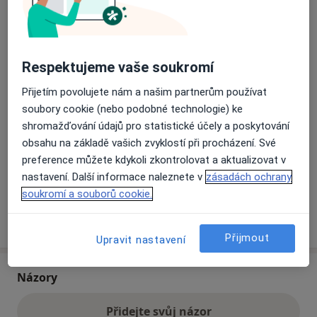
Přiblížit mapu
se otevře v nové záložce
Respektujeme vaše soukromí
Dostupnost
Na této adrese online kalendář není aktivní
Přijetím povolujete nám a našim partnerům používat
Co mám v takové situaci udělat?
soubory cookie (nebo podobné technologie) ke
shromažďování údajů pro statistické účely a poskytování
Způsoby platby (soukromé návštěvy)
obsahu na základě vašich zvyklostí při procházení. Své
preference můžete kdykoli zkontrolovat a aktualizovat v
Na teto adrese lékař přijímá pacienty na pojišťovnu
nastavení. Další informace naleznete v
zásadách ochrany
Detaily
soukromí a souborů cookie.
Více
o adrese
Přijmout
Upravit nastavení
Názory
Přidejte svůj názor