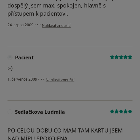
dospělý jsem max. spokojen, hlavně s
přístupem k pacientovi.
podle názoru uživatele PetrSk
24. srpna 2009
•
•
•
Nahlásit zneužití
Pacient
:-)
podle názoru uživatele Pacient
1. července 2009
•
•
•
Nahlásit zneužití
Sedlačkova Ludmila
S
PO CELOU DOBU CO MAM TAM KARTU JSEM
NAD MÍRU SPOKOJENA.