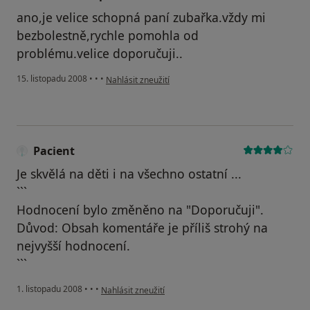
ano,je velice schopná paní zubařka.vždy mi
bezbolestně,rychle pomohla od
problému.velice doporučuji..
podle názoru uživatele Nováček,Kopřivnice
15. listopadu 2008
•
•
•
Nahlásit zneužití
Pacient
Je skvělá na děti i na všechno ostatní ...
```
Hodnocení bylo změněno na "Doporučuji".
Důvod: Obsah komentáře je příliš strohý na
nejvyšší hodnocení.
```
podle názoru uživatele Pacient
1. listopadu 2008
•
•
•
Nahlásit zneužití