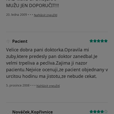
MUŽU JEN DOPORUČIT!!!
podle názoru uživatele Sedlačkova Ludmila
20. ledna 2009
•
•
•
Nahlásit zneužití
Pacient
Velice dobra pani doktorka.Opravila mi
zuby,ktere predesly pan doktor zanedbal.Je
velmi trpeliva a pecliva.Zajima ji nazor
pacientu.Nejvice ocenuji,ze pacient objednany v
urcitou hodinu ma jistotu,ze nebude cekat.
podle názoru uživatele Pacient
5. prosince 2008
•
•
•
Nahlásit zneužití
Nováček,Kopřivnice
N