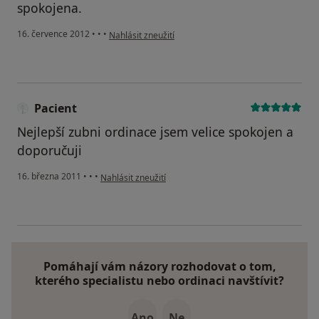
spokojena.
podle názoru uživatele Váš účet byl odstraněn
16. července 2012
•
•
•
Nahlásit zneužití
Pacient
Nejlepší zubni ordinace jsem velice spokojen a
doporučuji
podle názoru uživatele Pacient
16. března 2011
•
•
•
Nahlásit zneužití
Pomáhají vám názory rozhodovat o tom,
kterého specialistu nebo ordinaci navštívit?
Ano
Ne