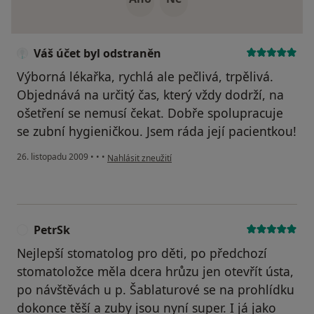
Váš účet byl odstraněn
Výborná lékařka, rychlá ale pečlivá, trpělivá.
Objednává na určitý čas, který vždy dodrží, na
ošetření se nemusí čekat. Dobře spolupracuje
se zubní hygieničkou. Jsem ráda její pacientkou!
podle názoru uživatele Váš účet byl odstraněn
26. listopadu 2009
•
•
•
Nahlásit zneužití
PetrSk
P
Nejlepší stomatolog pro děti, po předchozí
stomatoložce měla dcera hrůzu jen otevřít ústa,
po návštěvách u p. Šablaturové se na prohlídku
dokonce těší a zuby jsou nyní super. I já jako