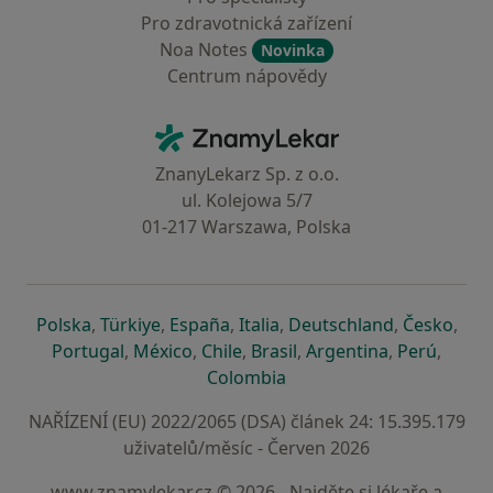
Pro zdravotnická zařízení
Noa Notes
Novinka
Centrum nápovědy
Kontakt
ZnamyLekar - Hlavní stránka
ZnanyLekarz Sp. z o.o.
ul. Kolejowa 5/7
01-217 Warszawa, Polska
se otevře v nové záložce
se otevře v nové záložce
se otevře v nové záložce
se otevře v nové záložce
se otevře v 
se o
Polska
,
Türkiye
,
España
,
Italia
,
Deutschland
,
Česko
,
se otevře v nové záložce
se otevře v nové záložce
se otevře v nové záložce
se otevře v nové záložc
se otevře v 
se ote
Portugal
,
México
,
Chile
,
Brasil
,
Argentina
,
Perú
,
se otevře v nové záložce
Colombia
NAŘÍZENÍ (EU) 2022/2065 (DSA) článek 24: 15.395.179
uživatelů/měsíc - Červen 2026
www.znamylekar.cz © 2026 - Najděte si lékaře a