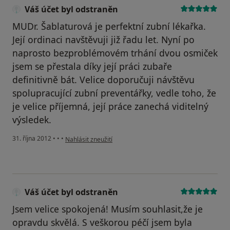
Váš účet byl odstraněn
MUDr. Šablaturová je perfektní zubní lékařka.
Její ordinaci navštěvuji již řadu let. Nyní po
naprosto bezproblémovém trhání dvou osmiček
jsem se přestala díky její práci zubaře
definitivně bát. Velice doporučuji návštěvu
spolupracující zubní preventářky, vedle toho, že
je velice příjemná, její práce zanechá viditelný
výsledek.
podle názoru uživatele Váš účet byl odstraněn
31. října 2012
•
•
•
Nahlásit zneužití
Váš účet byl odstraněn
Jsem velice spokojená! Musím souhlasit,že je
opravdu skvělá. S veškorou péčí jsem byla