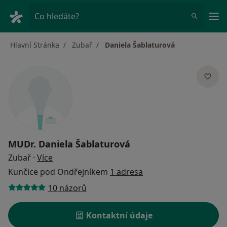
Hla
Co hledáte?
Hlavní Stránka
Zubař
Daniela Šablaturová
MUDr.
Daniela Šablaturová
o specializacích
Zubař
·
Více
Kunčice pod Ondřejníkem
1 adresa
10 názorů
Kontaktní údaje