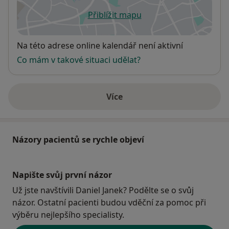
Přiblížit mapu
se otevře v nové záložce
Dostupnost
Na této adrese online kalendář není aktivní
Co mám v takové situaci udělat?
Více
o adrese
Názory pacientů se rychle objeví
Napište svůj první názor
Už jste navštívili Daniel Janek? Podělte se o svůj
názor. Ostatní pacienti budou vděční za pomoc při
výběru nejlepšího specialisty.