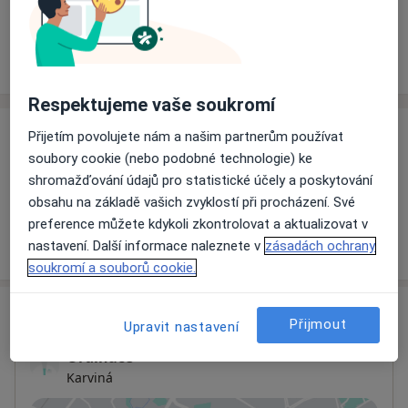
Rezervovat termín
Ceník
Adresy
Názory pacientů
Respektujeme vaše soukromí
Přijetím povolujete nám a našim partnerům používat
Ceník
soubory cookie (nebo podobné technologie) ke
Informace o službách a cenách nejsou k dispozici
shromažďování údajů pro statistické účely a poskytování
Tento specialista ještě nepřidával žádné informace o
obsahu na základě vašich zvyklostí při procházení. Své
svých službách.
preference můžete kdykoli zkontrolovat a aktualizovat v
nastavení. Další informace naleznete v
zásadách ochrany
soukromí a souborů cookie.
Adresa
Přijmout
Upravit nastavení
Ordinace
Karviná