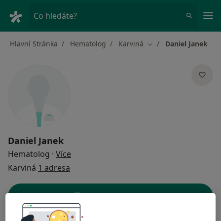
Hla
Co hledáte?
Hlavní Stránka
Hematolog
Karviná
Daniel Janek
Změna města
Daniel Janek
o specializacích
Hematolog
·
Více
Karviná
1 adresa
Kontaktní údaje