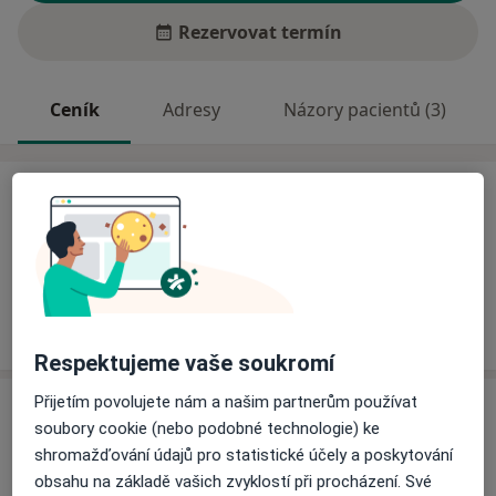
Rezervovat termín
Ceník
Adresy
Názory pacientů (3)
Ceník
Informace o službách a cenách nejsou k dispozici
Tento specialista ještě nepřidával žádné informace o
svých službách.
Respektujeme vaše soukromí
Přijetím povolujete nám a našim partnerům používat
Adresa
soubory cookie (nebo podobné technologie) ke
shromažďování údajů pro statistické účely a poskytování
Praktický lékař pro děti a dorost
obsahu na základě vašich zvyklostí při procházení. Své
Hlavní 160,
Dolní Životice 74756