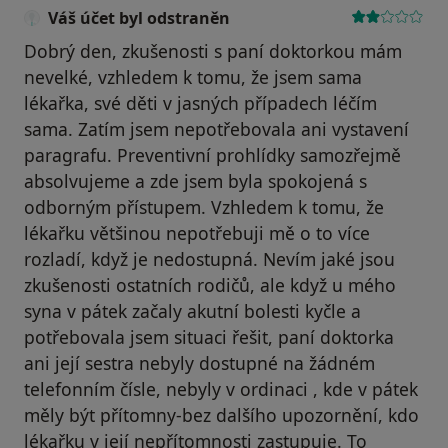
Váš účet byl odstraněn
Dobrý den, zkušenosti s paní doktorkou mám
nevelké, vzhledem k tomu, že jsem sama
lékařka, své děti v jasných případech léčím
sama. Zatím jsem nepotřebovala ani vystavení
paragrafu. Preventivní prohlídky samozřejmě
absolvujeme a zde jsem byla spokojená s
odborným přístupem. Vzhledem k tomu, že
lékařku většinou nepotřebuji mě o to více
rozladí, když je nedostupná. Nevím jaké jsou
zkušenosti ostatních rodičů, ale když u mého
syna v pátek začaly akutní bolesti kyčle a
potřebovala jsem situaci řešit, paní doktorka
ani její sestra nebyly dostupné na žádném
telefonním čísle, nebyly v ordinaci , kde v pátek
měly být přítomny-bez dalšího upozornění, kdo
lékařku v její nepřítomnosti zastupuje. To