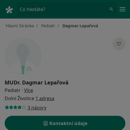
Hla
Co hledáte?
Hlavní Stránka
Pediatr
Dagmar Lepařová
MUDr.
Dagmar Lepařová
o specializacích
Pediatr
·
Více
Dolní Životice
1 adresa
3 názory
Kontaktní údaje