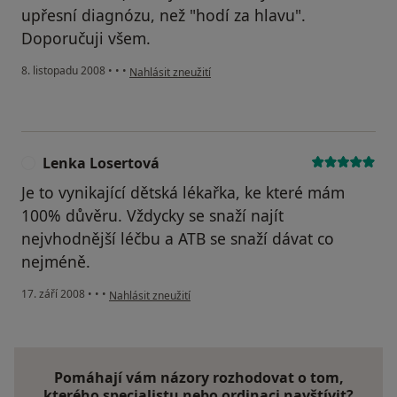
upřesní diagnózu, než "hodí za hlavu".
Doporučuji všem.
podle názoru uživatele Marcela Vystrková
8. listopadu 2008
•
•
•
Nahlásit zneužití
Lenka Losertová
L
Je to vynikající dětská lékařka, ke které mám
100% důvěru. Vždycky se snaží najít
nejvhodnější léčbu a ATB se snaží dávat co
nejméně.
podle názoru uživatele Lenka Losertová
17. září 2008
•
•
•
Nahlásit zneužití
Pomáhají vám názory rozhodovat o tom,
kterého specialistu nebo ordinaci navštívit?