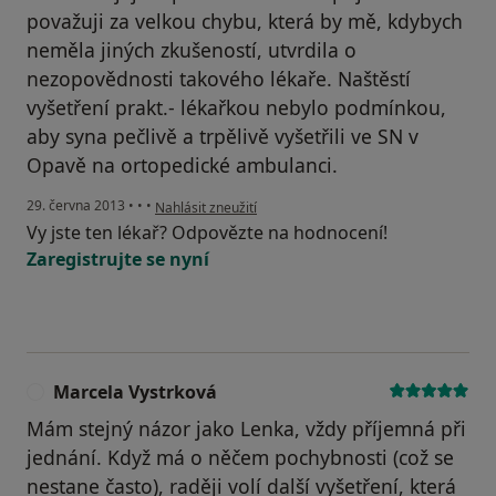
považuji za velkou chybu, která by mě, kdybych
neměla jiných zkušeností, utvrdila o
nezopovědnosti takového lékaře. Naštěstí
vyšetření prakt.- lékařkou nebylo podmínkou,
aby syna pečlivě a trpělivě vyšetřili ve SN v
Opavě na ortopedické ambulanci.
podle názoru uživatele Váš účet byl odstraněn
29. června 2013
•
•
•
Nahlásit zneužití
Vy jste ten lékař? Odpovězte na hodnocení!
Zaregistrujte se nyní
Marcela Vystrková
M
Mám stejný názor jako Lenka, vždy příjemná při
jednání. Když má o něčem pochybnosti (což se
nestane často), raději volí další vyšetření, která