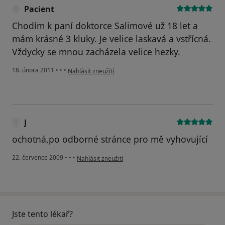
Pacient
Chodím k paní doktorce Salimové už 18 let a
mám krásné 3 kluky. Je velice laskavá a vstřícná.
Vždycky se mnou zacházela velice hezky.
podle názoru uživatele Pacient
18. února 2011
•
•
•
Nahlásit zneužití
J
ochotná,po odborné stránce pro mě vyhovující
podle názoru uživatele J
22. července 2009
•
•
•
Nahlásit zneužití
Jste tento lékař?