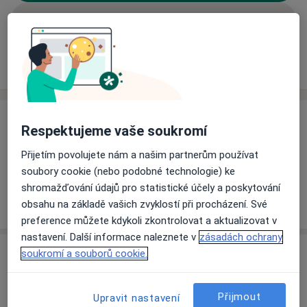
Rezervovat termín
Ceník
Adresy
Názory pacientů (2)
Ceník
Respektujeme vaše soukromí
Informace o službách a cenách nejsou k dispozici
Přijetím povolujete nám a našim partnerům používat
Tento specialista ještě nepřidával žádné informace o
soubory cookie (nebo podobné technologie) ke
svých službách.
shromažďování údajů pro statistické účely a poskytování
obsahu na základě vašich zvyklostí při procházení. Své
preference můžete kdykoli zkontrolovat a aktualizovat v
nastavení. Další informace naleznete v
zásadách ochrany
Adresa
soukromí a souborů cookie.
Gynekologická ambulance
Přijmout
Upravit nastavení
Hradišťská 193,
Kněžmost 29402