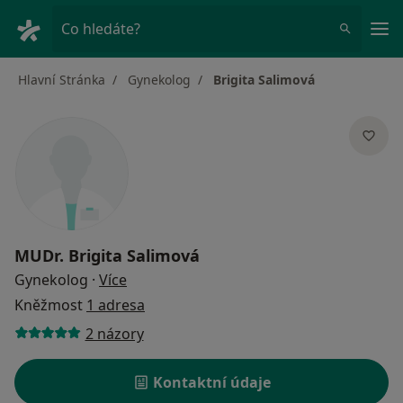
Hla
Co hledáte?
Hlavní Stránka
Gynekolog
Brigita Salimová
MUDr.
Brigita Salimová
o specializacích
Gynekolog
·
Více
Kněžmost
1 adresa
2 názory
Kontaktní údaje