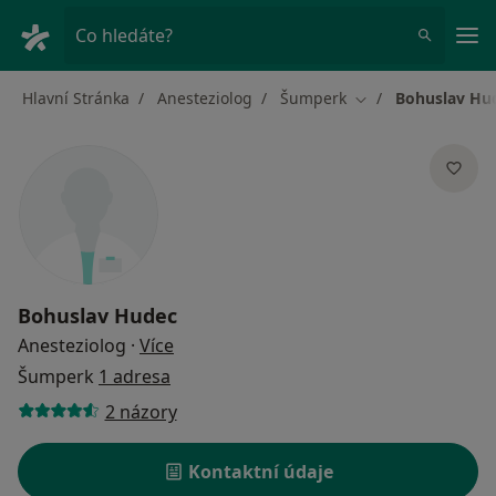
Hla
Co hledáte?
Hlavní Stránka
Anesteziolog
Šumperk
Bohuslav Hu
Změna města
Bohuslav Hudec
o specializacích
Anesteziolog
·
Více
Šumperk
1 adresa
2 názory
Kontaktní údaje