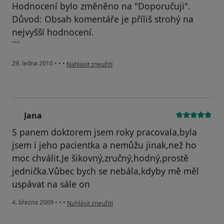
Hodnocení bylo změněno na "Doporučuji".
Důvod: Obsah komentáře je příliš strohý na
nejvyšší hodnocení.
```
podle názoru uživatele Pacient
29. ledna 2010
•
•
•
Nahlásit zneužití
Jana
J
S panem doktorem jsem roky pracovala,byla
jsem i jeho pacientka a nemůžu jinak,než ho
moc chválit.Je šikovný,zručný,hodný,prostě
jednička.Vůbec bych se nebála,kdyby mě měl
uspávat na sále on
podle názoru uživatele Jana
4. března 2009
•
•
•
Nahlásit zneužití