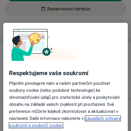
Rezervovat termín
Ceník
Adresy
Názory pacientů (2)
Ceník
Informace o službách a cenách nejsou k dispozici
Tento specialista ještě nepřidával žádné informace o
Respektujeme vaše soukromí
svých službách.
Přijetím povolujete nám a našim partnerům používat
soubory cookie (nebo podobné technologie) ke
shromažďování údajů pro statistické účely a poskytování
obsahu na základě vašich zvyklostí při procházení. Své
Adresa
preference můžete kdykoli zkontrolovat a aktualizovat v
nastavení. Další informace naleznete v
zásadách ochrany
Odborný lékař anesteziologie
soukromí a souborů cookie.
Nerudova 41,
Šumperk
78701