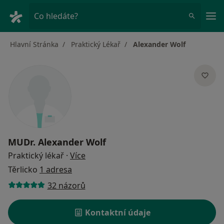
Hla
Co hledáte?
Hlavní Stránka
Praktický Lékař
Alexander Wolf
MUDr.
Alexander Wolf
o specializacích
Praktický lékař
·
Více
Těrlicko
1 adresa
32 názorů
Kontaktní údaje