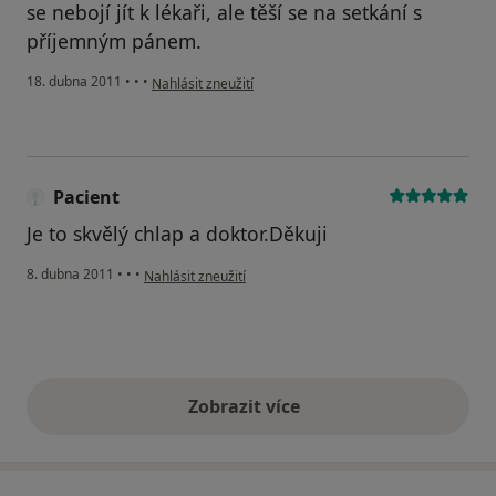
se nebojí jít k lékaři, ale těší se na setkání s
příjemným pánem.
podle názoru uživatele Pacient
18. dubna 2011
•
•
•
Nahlásit zneužití
Pacient
Je to skvělý chlap a doktor.Děkuji
podle názoru uživatele Pacient
8. dubna 2011
•
•
•
Nahlásit zneužití
Zobrazit více
výše uvedené názory