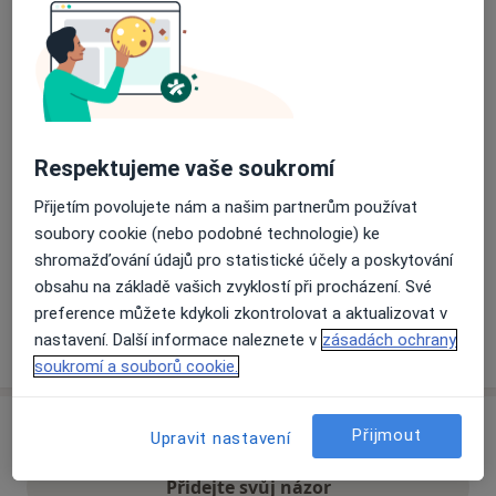
Přiblížit mapu
se otevře v nové záložce
Dostupnost
Na této adrese online kalendář není aktivní
Co mám v takové situaci udělat?
Respektujeme vaše soukromí
Přijetím povolujete nám a našim partnerům používat
Způsoby platby (soukromé návštěvy)
soubory cookie (nebo podobné technologie) ke
Na teto adrese lékař přijímá pacienty na pojišťovnu
shromažďování údajů pro statistické účely a poskytování
Detaily
obsahu na základě vašich zvyklostí při procházení. Své
preference můžete kdykoli zkontrolovat a aktualizovat v
Více
nastavení. Další informace naleznete v
zásadách ochrany
o adrese
soukromí a souborů cookie.
Názory
Přijmout
Upravit nastavení
Přidejte svůj názor