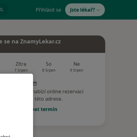
Přihlásit se
Jste lékař?
e se na ZnamyLekar.cz
Zítra
So
Ne
Po
Út
7 Srpen
8 Srpen
9 Srpen
10 Srpen
11 Srp
specialista nenabízí online rezervaci
termínu na této adrese.
Rezervovat termín