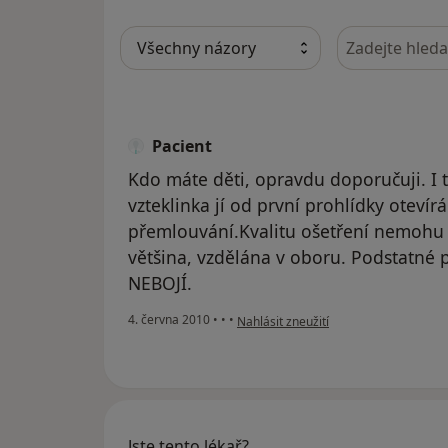
Hledejte v ná
Pacient
Kdo máte děti, opravdu doporučuji. I 
vzteklinka jí od první prohlídky oteví
přemlouvání.Kvalitu ošetření nemohu 
většina, vzdělána v oboru. Podstatné 
NEBOJÍ.
podle názoru uživatele Pacient
4. června 2010
•
•
•
Nahlásit zneužití
Jste tento lékař?