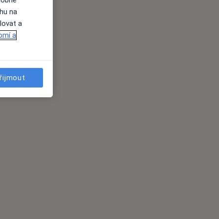
dobné
ahu na
lovat a
omí a
řijmout