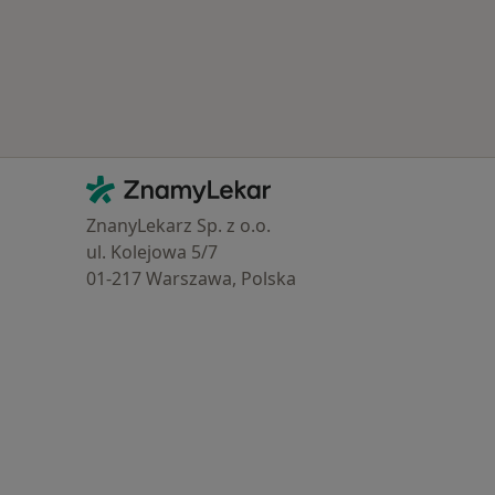
Kontakt
ZnamyLekar - Hlavní stránka
ZnanyLekarz Sp. z o.o.
ul. Kolejowa 5/7
01-217 Warszawa, Polska