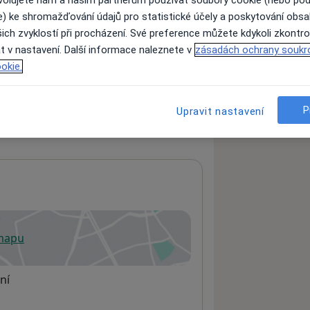
ovolujete nám a našim partnerům používat soubory cookie (nebo po
e) ke shromažďování údajů pro statistické účely a poskytování obs
ich zvyklostí při procházení. Své preference můžete kdykoli zkontro
ách nejsou k dispozici
t v nastavení. Další informace naleznete v
zásadách ochrany soukr
okie.
ádné informace o svých službách.
P
Upravit nastavení
 mapu
 otevře v nové záložce
ní