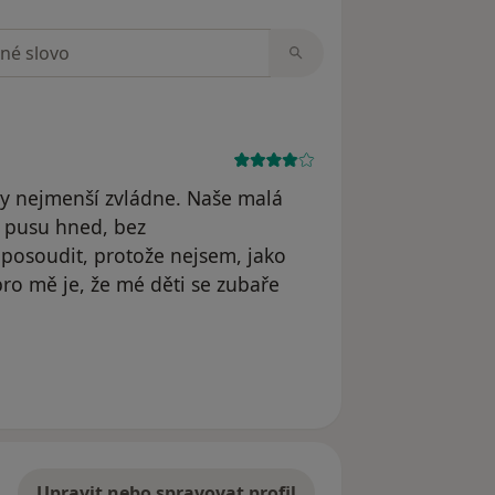
zorech
ty nejmenší zvládne. Naše malá
rá pusu hned, bez
posoudit, protože nejsem, jako
pro mě je, že mé děti se zubaře
Upravit nebo spravovat profil