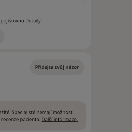
 pojišťovnu
Detaily
adrese
Přidejte svůj názor
žité. Specialisté nemají možnost
Další informace o názor
 recenze pacienta.
Další informace.