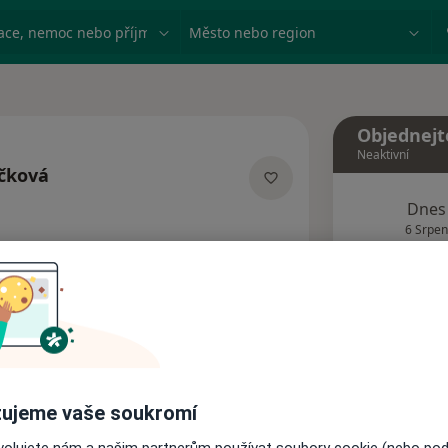
ace, nemoc nebo příjmení
Město nebo region
Objednejt
Neaktivní
čková
ích
Dnes
6 Srpen
Tento 
Rezervovat termín
Názory pacientů (1)
ujeme vaše soukromí