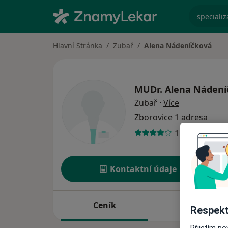
specializ
Hlavní Stránka
Zubař
Alena Nádeníčková
MUDr.
Alena Nádení
o specializac
Zubař
·
Více
Zborovice
1 adresa
1 názor
Kontaktní údaje
Ceník
Adresy
Respekt