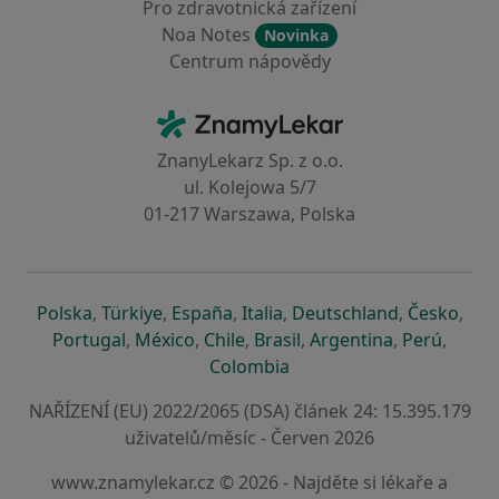
Pro zdravotnická zařízení
Noa Notes
Novinka
Centrum nápovědy
Kontakt
ZnamyLekar - Hlavní stránka
ZnanyLekarz Sp. z o.o.
ul. Kolejowa 5/7
01-217 Warszawa, Polska
se otevře v nové záložce
se otevře v nové záložce
se otevře v nové záložce
se otevře v nové záložce
se otevře v 
se o
Polska
,
Türkiye
,
España
,
Italia
,
Deutschland
,
Česko
,
se otevře v nové záložce
se otevře v nové záložce
se otevře v nové záložce
se otevře v nové záložc
se otevře v 
se ote
Portugal
,
México
,
Chile
,
Brasil
,
Argentina
,
Perú
,
se otevře v nové záložce
Colombia
NAŘÍZENÍ (EU) 2022/2065 (DSA) článek 24: 15.395.179
uživatelů/měsíc - Červen 2026
www.znamylekar.cz © 2026 - Najděte si lékaře a