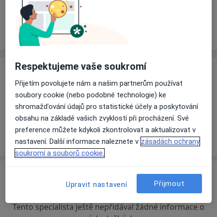
Rezervovat termín
Zkušenosti
Ceník
Adresy
Názory pacientů
Respektujeme vaše soukromí
Zkušenosti
Přijetím povolujete nám a našim partnerům používat
Nová veterinární ordinace v Roudnici nad Labem, po
soubory cookie (nebo podobné technologie) ke
domluvě možnost ošetření pacienta v domácím
shromažďování údajů pro statistické účely a poskytování
prostředí. Věnuji se medicíně psů a koček.
obsahu na základě vašich zvyklostí při procházení. Své
preference můžete kdykoli zkontrolovat a aktualizovat v
Více
o zkušenostech
nastavení. Další informace naleznete v
zásadách ochrany
soukromí a souborů cookie.
Ceník
Přijmout
Upravit nastavení
Informace o službách a cenách nejsou k dispozici
Tento specialista ještě nepřidával žádné informace o