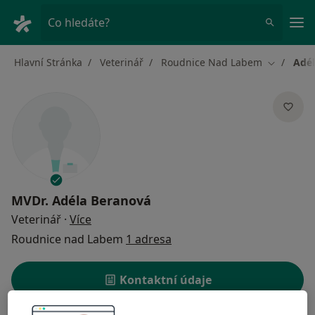
Hla
Co hledáte?
Hlavní Stránka
Veterinář
Roudnice Nad Labem
Adél
Změna mě
MVDr.
Adéla Beranová
o specializacích
Veterinář
·
Více
Roudnice nad Labem
1 adresa
Kontaktní údaje