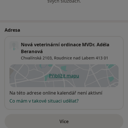
svých službách.
Adresa
Nová veterinární ordinace MVDr. Adéla
Beranová
Chvalínská 2103,
Roudnice nad Labem
413 01
Přiblížit mapu
se otevře v nové záložce
Dostupnost
Na této adrese online kalendář není aktivní
Co mám v takové situaci udělat?
Více
o adrese