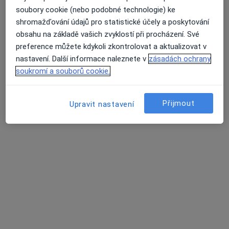
soubory cookie (nebo podobné technologie) ke
5 názorů
shromažďování údajů pro statistické účely a poskytování
Sady 28. října 5, Břeclav
•
Mapa
obsahu na základě vašich zvyklostí při procházení. Své
Průměrné hodnocení na Apple a Play Store 4.5
TM PEDIATR Břeclav s.r.o.
preference můžete kdykoli zkontrolovat a aktualizovat v
Injekce
od 200 kč
nastavení. Další informace naleznete v
zásadách ochrany
soukromí a souborů cookie.
Tento specialista nenabízí online rezervaci termínu na této adrese.
Rezervovat termín
Přijmout
Upravit nastavení
Hlavní Stránka
Pediatr
Břeclav
Změna města
Pojišťovna Vzp, A.s.
Změna města
Stránky