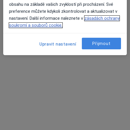
obsahu na základě vašich zvyklostí při procházení. Své
preference můžete kdykoli zkontrolovat a aktualizovat v
nastavení. Další informace naleznete v
zásadách ochrany
Průměrné hodnocení na Apple a Play Store 4.5
soukromí a souborů cookie.
Stránky
Soukromí a soubory cookies
Přijmout
Upravit nastavení
Zásady ochrany osobních údajů pro zaměstnance
zdravotní péče
O nás
Kontakt
Pracovní příležitosti
Hledáme nové kolegy!
Podmínky
Partneři
Jak řadíme výsledky vyhledávání?
Přístupnost
Pro pacienty
Lékaři