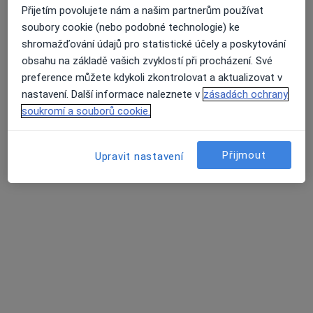
Injekce
Přijetím povolujete nám a našim partnerům používat
Klinická studie
soubory cookie (nebo podobné technologie) ke
Kolonoskopie
shromažďování údajů pro statistické účely a poskytování
Průměrné hodnocení na Apple a Play Store 4.5
Konzervativní léčba hemoroidů
obsahu na základě vašich zvyklostí při procházení. Své
Konzultace online
preference můžete kdykoli zkontrolovat a aktualizovat v
Manometrie
nastavení. Další informace naleznete v
zásadách ochrany
Odstranění hemoroidů
soukromí a souborů cookie.
Onkologická diagnostika
Počítačová tomografie
Poúrazové vyšetření
Přijmout
Upravit nastavení
Prenatální vyšetření
Proktologické vyšetření
Předoperační vyšetření
Rektoskopie
Skleroterapie
Sklerotizace varixů
Vyšetření per rectum
Vyšetření stolice