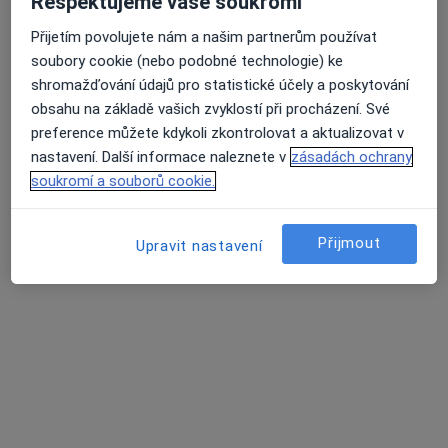
Respektujeme vaše soukromí
Hladina glukózy v krvi
Infúze
Přijetím povolujete nám a našim partnerům používat
Injekce
soubory cookie (nebo podobné technologie) ke
Průměrné hodnocení na Apple a Play Store 4.5
Klinická studie
shromažďování údajů pro statistické účely a poskytování
Kmenové buňky
obsahu na základě vašich zvyklostí při procházení. Své
Konzultace online
preference můžete kdykoli zkontrolovat a aktualizovat v
Lékařské vyšetření sportovců
nastavení. Další informace naleznete v
zásadách ochrany
Lumbální punkce
soukromí a souborů cookie.
Měření krevního tlaku
Mikroskopické vyšetření
Přijmout
Mykologické vyšetření
Upravit nastavení
Nádorové markery
Očkování
Onkologická diagnostika
Plicní vyšetření
Počítačová tomografie
Poúrazové vyšetření
Předoperační vyšetření
Psychologické vyšetření